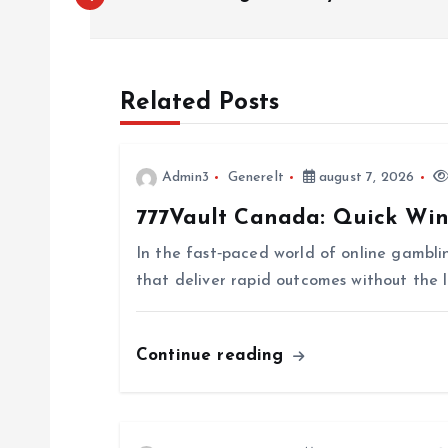
n
d
Related Posts
l
Admin3
Generelt
august 7, 2026
æ
777Vault Canada: Quick Wins
g
In the fast‑paced world of online gamblin
that deliver rapid outcomes without the
s
n
Continue reading
a