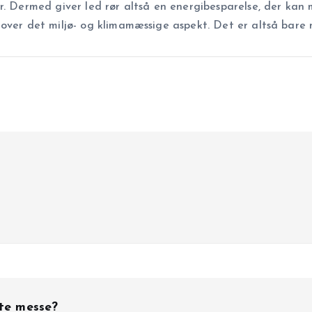
ør. Dermed giver led rør altså en energibesparelse, der k
dover det miljø- og klimamæssige aspekt. Det er altså bare
ste messe?