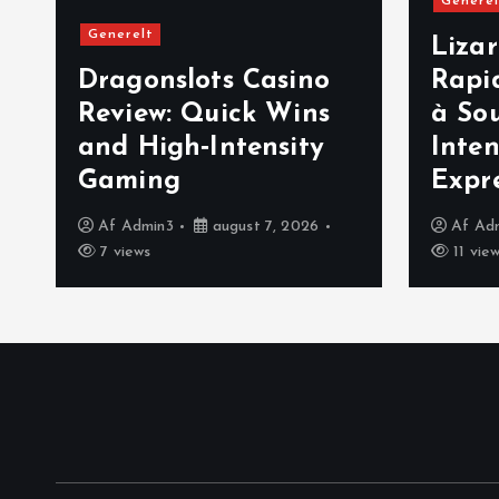
Generel
Generelt
Lizar
Dragonslots Casino
Rapi
Review: Quick Wins
à So
and High‑Intensity
Inten
Gaming
Expr
Af
Admin3
august 7, 2026
Af
Ad
7 views
11 vie