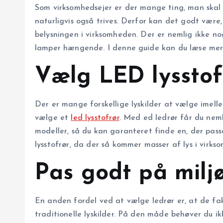
Som virksomhedsejer er der mange ting, man skal 
naturligvis også trives. Derfor kan det godt være,
belysningen i virksomheden. Der er nemlig ikke no
lamper hængende. I denne guide kan du læse mere
Vælg LED lysstof
Der er mange forskellige lyskilder at vælge imell
vælge et
led lysstofrør
. Med ed ledrør får du nemli
modeller, så du kan garanteret finde en, der pass
lysstofrør, da der så kommer masser af lys i virks
Pas godt på milj
En anden fordel ved at vælge ledrør er, at de fak
traditionelle lyskilder. På den måde behøver du ikk