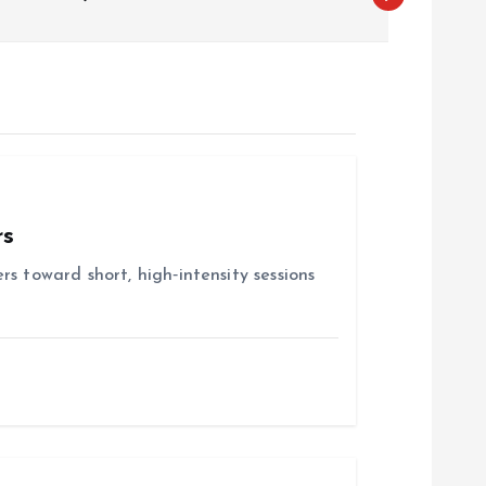
rs
s toward short, high‑intensity sessions