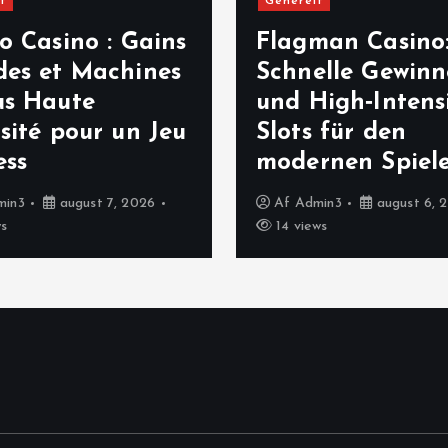
t
Generelt
o Casino : Gains
Flagman Casino
des et Machines
Schnelle Gewinn
us Haute
und High‑Intens
sité pour un Jeu
Slots für den
ess
modernen Spiel
min3
august 7, 2026
Af
Admin3
august 6, 
ws
14 views