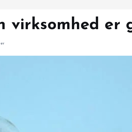
in virksomhed er 
er