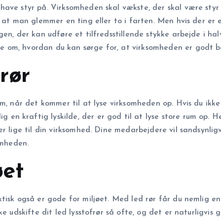
have styr på. Virksomheden skal vækste, der skal være sty
 at man glemmer en ting eller to i farten. Men hvis der er e
gen, der kan udføre et tilfredsstillende stykke arbejde i ha
 om, hvordan du kan sørge for, at virksomheden er godt be
rør
em, når det kommer til at lyse virksomheden op. Hvis du ik
g en kraftig lyskilde, der er god til at lyse store rum op. Hel
er lige til din virksomhed. Dine medarbejdere vil sandsynli
omheden.
øet
tisk også er gode for miljøet. Med led rør får du nemlig en
e udskifte dit led lysstofrør så ofte, og det er naturligvis 