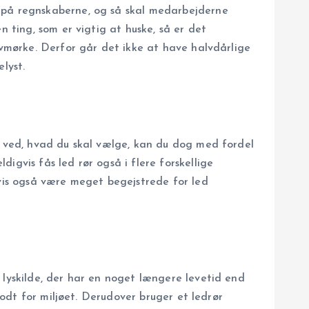
r på regnskaberne, og så skal medarbejderne
n ting, som er vigtig at huske, så er det
lvmørke. Derfor går det ikke at have halvdårlige
lyst.
ke ved, hvad du skal vælge, kan du dog med fordel
digvis fås led rør også i flere forskellige
gvis også være meget begejstrede for led
 lyskilde, der har en noget længere levetid end
godt for miljøet. Derudover bruger et ledrør