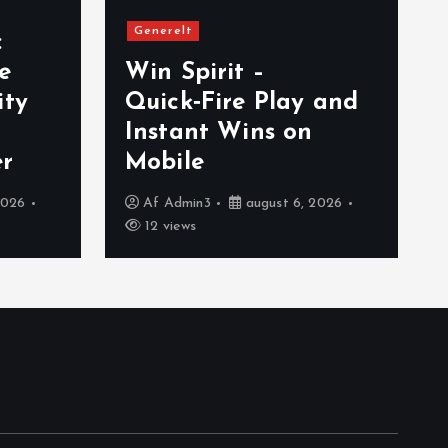
Generelt
:
e
Win Spirit –
ity
Quick‑Fire Play and
Instant Wins on
er
Mobile
2026
Af
Admin3
august 6, 2026
12 views