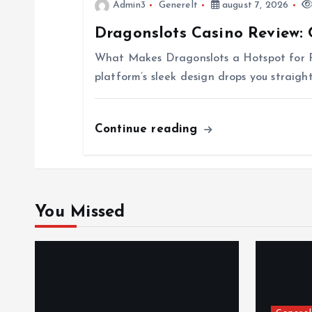
Admin3
Generelt
august 7, 2026
v
Dragonslots Casino Review:
i
What Makes Dragonslots a Hotspot for Rap
platform’s sleek design drops you straight
g
Continue reading
a
t
i
You Missed
o
n