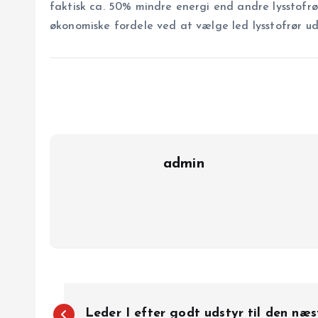
faktisk ca. 50% mindre energi end andre lysstofr
økonomiske fordele ved at vælge led lysstofrør u
admin
I
Leder I efter godt udstyr til den næ