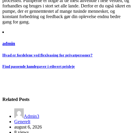
processen. Pumperne er nogle af de mest anvendte i hele verden, og
forhandles og bruges i stort set alle lande. Derfor er du også sikret en
pumpe, der er gennemtestet af mange tusinde mennesker, og
konstant forbedring og feedback gør din oplevelse endnu bedre
gang for gang.
admin
Indlægsnavigation
Hvad er fordelene ved flexleasing for privatpersoner?
Find passende kundegaver i ethvert prisleje
Related Posts
Admin3
Generelt
august 6, 2026
8 views