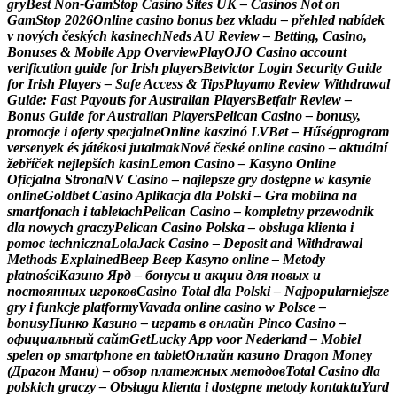
g
r
y
B
e
s
t
N
o
n
-
G
a
m
S
t
o
p
C
a
s
i
n
o
S
i
t
e
s
U
K
–
C
a
s
i
n
o
s
N
o
t
o
n
G
a
m
S
t
o
p
2
0
2
6
O
n
l
i
n
e
c
a
s
i
n
o
b
o
n
u
s
b
e
z
v
k
l
a
d
u
–
p
ř
e
h
l
e
d
n
a
b
í
d
e
k
v
n
o
v
ý
c
h
č
e
s
k
ý
c
h
k
a
s
i
n
e
c
h
N
e
d
s
A
U
R
e
v
i
e
w
–
B
e
t
t
i
n
g
,
C
a
s
i
n
o
,
B
o
n
u
s
e
s
&
M
o
b
i
l
e
A
p
p
O
v
e
r
v
i
e
w
P
l
a
y
O
J
O
C
a
s
i
n
o
a
c
c
o
u
n
t
v
e
r
i
f
i
c
a
t
i
o
n
g
u
i
d
e
f
o
r
I
r
i
s
h
p
l
a
y
e
r
s
B
e
t
v
i
c
t
o
r
L
o
g
i
n
S
e
c
u
r
i
t
y
G
u
i
d
e
f
o
r
I
r
i
s
h
P
l
a
y
e
r
s
–
S
a
f
e
A
c
c
e
s
s
&
T
i
p
s
P
l
a
y
a
m
o
R
e
v
i
e
w
W
i
t
h
d
r
a
w
a
l
G
u
i
d
e
:
F
a
s
t
P
a
y
o
u
t
s
f
o
r
A
u
s
t
r
a
l
i
a
n
P
l
a
y
e
r
s
B
e
t
f
a
i
r
R
e
v
i
e
w
–
B
o
n
u
s
G
u
i
d
e
f
o
r
A
u
s
t
r
a
l
i
a
n
P
l
a
y
e
r
s
P
e
l
i
c
a
n
C
a
s
i
n
o
–
b
o
n
u
s
y
,
p
r
o
m
o
c
j
e
i
o
f
e
r
t
y
s
p
e
c
j
a
l
n
e
O
n
l
i
n
e
k
a
s
z
i
n
ó
L
V
B
e
t
–
H
ű
s
é
g
p
r
o
g
r
a
m
v
e
r
s
e
n
y
e
k
é
s
j
á
t
é
k
o
s
i
j
u
t
a
l
m
a
k
N
o
v
é
č
e
s
k
é
o
n
l
i
n
e
c
a
s
i
n
o
–
a
k
t
u
á
l
n
í
ž
e
b
ř
í
č
e
k
n
e
j
l
e
p
š
í
c
h
k
a
s
i
n
L
e
m
o
n
C
a
s
i
n
o
–
K
a
s
y
n
o
O
n
l
i
n
e
O
f
i
c
j
a
l
n
a
S
t
r
o
n
a
N
V
C
a
s
i
n
o
–
n
a
j
l
e
p
s
z
e
g
r
y
d
o
s
t
ę
p
n
e
w
k
a
s
y
n
i
e
o
n
l
i
n
e
G
o
l
d
b
e
t
C
a
s
i
n
o
A
p
l
i
k
a
c
j
a
d
l
a
P
o
l
s
k
i
–
G
r
a
m
o
b
i
l
n
a
n
a
s
m
a
r
t
f
o
n
a
c
h
i
t
a
b
l
e
t
a
c
h
P
e
l
i
c
a
n
C
a
s
i
n
o
–
k
o
m
p
l
e
t
n
y
p
r
z
e
w
o
d
n
i
k
d
l
a
n
o
w
y
c
h
g
r
a
c
z
y
P
e
l
i
c
a
n
C
a
s
i
n
o
P
o
l
s
k
a
–
o
b
s
ł
u
g
a
k
l
i
e
n
t
a
i
p
o
m
o
c
t
e
c
h
n
i
c
z
n
a
L
o
l
a
J
a
c
k
C
a
s
i
n
o
–
D
e
p
o
s
i
t
a
n
d
W
i
t
h
d
r
a
w
a
l
M
e
t
h
o
d
s
E
x
p
l
a
i
n
e
d
B
e
e
p
B
e
e
p
K
a
s
y
n
o
o
n
l
i
n
e
–
M
e
t
o
d
y
p
ł
a
t
n
o
ś
c
i
К
а
з
и
н
о
Я
р
д
–
б
о
н
у
с
ы
и
а
к
ц
и
и
д
л
я
н
о
в
ы
х
и
п
о
с
т
о
я
н
н
ы
х
и
г
р
о
к
о
в
C
a
s
i
n
o
T
o
t
a
l
d
l
a
P
o
l
s
k
i
–
N
a
j
p
o
p
u
l
a
r
n
i
e
j
s
z
e
g
r
y
i
f
u
n
k
c
j
e
p
l
a
t
f
o
r
m
y
V
a
v
a
d
a
o
n
l
i
n
e
c
a
s
i
n
o
w
P
o
l
s
c
e
–
b
o
n
u
s
y
П
и
н
к
о
К
а
з
и
н
о
–
и
г
р
а
т
ь
в
о
н
л
а
й
н
P
i
n
c
o
C
a
s
i
n
o
–
о
ф
и
ц
и
а
л
ь
н
ы
й
с
а
й
т
G
e
t
L
u
c
k
y
A
p
p
v
o
o
r
N
e
d
e
r
l
a
n
d
–
M
o
b
i
e
l
s
p
e
l
e
n
o
p
s
m
a
r
t
p
h
o
n
e
e
n
t
a
b
l
e
t
О
н
л
а
й
н
к
а
з
и
н
о
D
r
a
g
o
n
M
o
n
e
y
(
Д
р
а
г
о
н
М
а
н
и
)
–
о
б
з
о
р
п
л
а
т
е
ж
н
ы
х
м
е
т
о
д
о
в
T
o
t
a
l
C
a
s
i
n
o
d
l
a
p
o
l
s
k
i
c
h
g
r
a
c
z
y
–
O
b
s
ł
u
g
a
k
l
i
e
n
t
a
i
d
o
s
t
ę
p
n
e
m
e
t
o
d
y
k
o
n
t
a
k
t
u
Y
a
r
d