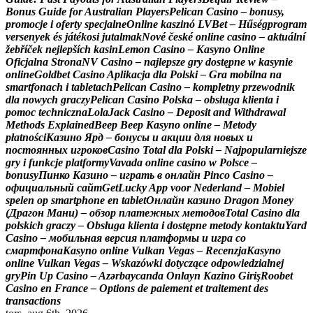
B
o
n
u
s
G
u
i
d
e
f
o
r
A
u
s
t
r
a
l
i
a
n
P
l
a
y
e
r
s
P
e
l
i
c
a
n
C
a
s
i
n
o
–
b
o
n
u
s
y
,
p
r
o
m
o
c
j
e
i
o
f
e
r
t
y
s
p
e
c
j
a
l
n
e
O
n
l
i
n
e
k
a
s
z
i
n
ó
L
V
B
e
t
–
H
ű
s
é
g
p
r
o
g
r
a
m
v
e
r
s
e
n
y
e
k
é
s
j
á
t
é
k
o
s
i
j
u
t
a
l
m
a
k
N
o
v
é
č
e
s
k
é
o
n
l
i
n
e
c
a
s
i
n
o
–
a
k
t
u
á
l
n
í
ž
e
b
ř
í
č
e
k
n
e
j
l
e
p
š
í
c
h
k
a
s
i
n
L
e
m
o
n
C
a
s
i
n
o
–
K
a
s
y
n
o
O
n
l
i
n
e
O
f
i
c
j
a
l
n
a
S
t
r
o
n
a
N
V
C
a
s
i
n
o
–
n
a
j
l
e
p
s
z
e
g
r
y
d
o
s
t
ę
p
n
e
w
k
a
s
y
n
i
e
o
n
l
i
n
e
G
o
l
d
b
e
t
C
a
s
i
n
o
A
p
l
i
k
a
c
j
a
d
l
a
P
o
l
s
k
i
–
G
r
a
m
o
b
i
l
n
a
n
a
s
m
a
r
t
f
o
n
a
c
h
i
t
a
b
l
e
t
a
c
h
P
e
l
i
c
a
n
C
a
s
i
n
o
–
k
o
m
p
l
e
t
n
y
p
r
z
e
w
o
d
n
i
k
d
l
a
n
o
w
y
c
h
g
r
a
c
z
y
P
e
l
i
c
a
n
C
a
s
i
n
o
P
o
l
s
k
a
–
o
b
s
ł
u
g
a
k
l
i
e
n
t
a
i
p
o
m
o
c
t
e
c
h
n
i
c
z
n
a
L
o
l
a
J
a
c
k
C
a
s
i
n
o
–
D
e
p
o
s
i
t
a
n
d
W
i
t
h
d
r
a
w
a
l
M
e
t
h
o
d
s
E
x
p
l
a
i
n
e
d
B
e
e
p
B
e
e
p
K
a
s
y
n
o
o
n
l
i
n
e
–
M
e
t
o
d
y
p
ł
a
t
n
o
ś
c
i
К
а
з
и
н
о
Я
р
д
–
б
о
н
у
с
ы
и
а
к
ц
и
и
д
л
я
н
о
в
ы
х
и
п
о
с
т
о
я
н
н
ы
х
и
г
р
о
к
о
в
C
a
s
i
n
o
T
o
t
a
l
d
l
a
P
o
l
s
k
i
–
N
a
j
p
o
p
u
l
a
r
n
i
e
j
s
z
e
g
r
y
i
f
u
n
k
c
j
e
p
l
a
t
f
o
r
m
y
V
a
v
a
d
a
o
n
l
i
n
e
c
a
s
i
n
o
w
P
o
l
s
c
e
–
b
o
n
u
s
y
П
и
н
к
о
К
а
з
и
н
о
–
и
г
р
а
т
ь
в
о
н
л
а
й
н
P
i
n
c
o
C
a
s
i
n
o
–
о
ф
и
ц
и
а
л
ь
н
ы
й
с
а
й
т
G
e
t
L
u
c
k
y
A
p
p
v
o
o
r
N
e
d
e
r
l
a
n
d
–
M
o
b
i
e
l
s
p
e
l
e
n
o
p
s
m
a
r
t
p
h
o
n
e
e
n
t
a
b
l
e
t
О
н
л
а
й
н
к
а
з
и
н
о
D
r
a
g
o
n
M
o
n
e
y
(
Д
р
а
г
о
н
М
а
н
и
)
–
о
б
з
о
р
п
л
а
т
е
ж
н
ы
х
м
е
т
о
д
о
в
T
o
t
a
l
C
a
s
i
n
o
d
l
a
p
o
l
s
k
i
c
h
g
r
a
c
z
y
–
O
b
s
ł
u
g
a
k
l
i
e
n
t
a
i
d
o
s
t
ę
p
n
e
m
e
t
o
d
y
k
o
n
t
a
k
t
u
Y
a
r
d
C
a
s
i
n
o
–
м
о
б
и
л
ь
н
а
я
в
е
р
с
и
я
п
л
а
т
ф
о
р
м
ы
и
и
г
р
а
с
о
с
м
а
р
т
ф
о
н
а
K
a
s
y
n
o
o
n
l
i
n
e
V
u
l
k
a
n
V
e
g
a
s
–
R
e
c
e
n
z
j
a
K
a
s
y
n
o
o
n
l
i
n
e
V
u
l
k
a
n
V
e
g
a
s
–
W
s
k
a
z
ó
w
k
i
d
o
t
y
c
z
ą
c
e
o
d
p
o
w
i
e
d
z
i
a
l
n
e
j
g
r
y
P
i
n
U
p
C
a
s
i
n
o
–
A
z
ə
r
b
a
y
c
a
n
d
a
O
n
l
a
y
n
K
a
z
i
n
o
G
i
r
i
ş
R
o
o
b
e
t
C
a
s
i
n
o
e
n
F
r
a
n
c
e
–
O
p
t
i
o
n
s
d
e
p
a
i
e
m
e
n
t
e
t
t
r
a
i
t
e
m
e
n
t
d
e
s
t
r
a
n
s
a
c
t
i
o
n
s