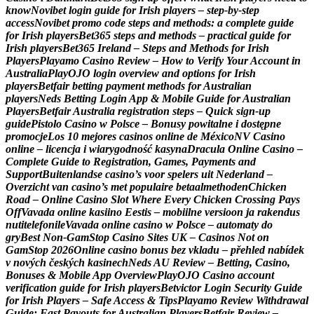
k
n
o
w
N
o
v
i
b
e
t
l
o
g
i
n
g
u
i
d
e
f
o
r
I
r
i
s
h
p
l
a
y
e
r
s
–
s
t
e
p
‑
b
y
‑
s
t
e
p
a
c
c
e
s
s
N
o
v
i
b
e
t
p
r
o
m
o
c
o
d
e
s
t
e
p
s
a
n
d
m
e
t
h
o
d
s
:
a
c
o
m
p
l
e
t
e
g
u
i
d
e
f
o
r
I
r
i
s
h
p
l
a
y
e
r
s
B
e
t
3
6
5
s
t
e
p
s
a
n
d
m
e
t
h
o
d
s
–
p
r
a
c
t
i
c
a
l
g
u
i
d
e
f
o
r
I
r
i
s
h
p
l
a
y
e
r
s
B
e
t
3
6
5
I
r
e
l
a
n
d
–
S
t
e
p
s
a
n
d
M
e
t
h
o
d
s
f
o
r
I
r
i
s
h
P
l
a
y
e
r
s
P
l
a
y
a
m
o
C
a
s
i
n
o
R
e
v
i
e
w
–
H
o
w
t
o
V
e
r
i
f
y
Y
o
u
r
A
c
c
o
u
n
t
i
n
A
u
s
t
r
a
l
i
a
P
l
a
y
O
J
O
l
o
g
i
n
o
v
e
r
v
i
e
w
a
n
d
o
p
t
i
o
n
s
f
o
r
I
r
i
s
h
p
l
a
y
e
r
s
B
e
t
f
a
i
r
b
e
t
t
i
n
g
p
a
y
m
e
n
t
m
e
t
h
o
d
s
f
o
r
A
u
s
t
r
a
l
i
a
n
p
l
a
y
e
r
s
N
e
d
s
B
e
t
t
i
n
g
L
o
g
i
n
A
p
p
&
M
o
b
i
l
e
G
u
i
d
e
f
o
r
A
u
s
t
r
a
l
i
a
n
P
l
a
y
e
r
s
B
e
t
f
a
i
r
A
u
s
t
r
a
l
i
a
r
e
g
i
s
t
r
a
t
i
o
n
s
t
e
p
s
–
Q
u
i
c
k
s
i
g
n
‑
u
p
g
u
i
d
e
P
i
s
t
o
l
o
C
a
s
i
n
o
w
P
o
l
s
c
e
–
B
o
n
u
s
y
p
o
w
i
t
a
l
n
e
i
d
o
s
t
ę
p
n
e
p
r
o
m
o
c
j
e
L
o
s
1
0
m
e
j
o
r
e
s
c
a
s
i
n
o
s
o
n
l
i
n
e
d
e
M
é
x
i
c
o
N
V
C
a
s
i
n
o
o
n
l
i
n
e
–
l
i
c
e
n
c
j
a
i
w
i
a
r
y
g
o
d
n
o
ś
ć
k
a
s
y
n
a
D
r
a
c
u
l
a
O
n
l
i
n
e
C
a
s
i
n
o
–
C
o
m
p
l
e
t
e
G
u
i
d
e
t
o
R
e
g
i
s
t
r
a
t
i
o
n
,
G
a
m
e
s
,
P
a
y
m
e
n
t
s
a
n
d
S
u
p
p
o
r
t
B
u
i
t
e
n
l
a
n
d
s
e
c
a
s
i
n
o
’
s
v
o
o
r
s
p
e
l
e
r
s
u
i
t
N
e
d
e
r
l
a
n
d
–
O
v
e
r
z
i
c
h
t
v
a
n
c
a
s
i
n
o
’
s
m
e
t
p
o
p
u
l
a
i
r
e
b
e
t
a
a
l
m
e
t
h
o
d
e
n
C
h
i
c
k
e
n
R
o
a
d
–
O
n
l
i
n
e
C
a
s
i
n
o
S
l
o
t
W
h
e
r
e
E
v
e
r
y
C
h
i
c
k
e
n
C
r
o
s
s
i
n
g
P
a
y
s
O
f
f
V
a
v
a
d
a
o
n
l
i
n
e
k
a
s
i
i
n
o
E
e
s
t
i
s
–
m
o
b
i
i
l
n
e
v
e
r
s
i
o
o
n
j
a
r
a
k
e
n
d
u
s
n
u
t
i
t
e
l
e
f
o
n
i
l
e
V
a
v
a
d
a
o
n
l
i
n
e
c
a
s
i
n
o
w
P
o
l
s
c
e
–
a
u
t
o
m
a
t
y
d
o
g
r
y
B
e
s
t
N
o
n
-
G
a
m
S
t
o
p
C
a
s
i
n
o
S
i
t
e
s
U
K
–
C
a
s
i
n
o
s
N
o
t
o
n
G
a
m
S
t
o
p
2
0
2
6
O
n
l
i
n
e
c
a
s
i
n
o
b
o
n
u
s
b
e
z
v
k
l
a
d
u
–
p
ř
e
h
l
e
d
n
a
b
í
d
e
k
v
n
o
v
ý
c
h
č
e
s
k
ý
c
h
k
a
s
i
n
e
c
h
N
e
d
s
A
U
R
e
v
i
e
w
–
B
e
t
t
i
n
g
,
C
a
s
i
n
o
,
B
o
n
u
s
e
s
&
M
o
b
i
l
e
A
p
p
O
v
e
r
v
i
e
w
P
l
a
y
O
J
O
C
a
s
i
n
o
a
c
c
o
u
n
t
v
e
r
i
f
i
c
a
t
i
o
n
g
u
i
d
e
f
o
r
I
r
i
s
h
p
l
a
y
e
r
s
B
e
t
v
i
c
t
o
r
L
o
g
i
n
S
e
c
u
r
i
t
y
G
u
i
d
e
f
o
r
I
r
i
s
h
P
l
a
y
e
r
s
–
S
a
f
e
A
c
c
e
s
s
&
T
i
p
s
P
l
a
y
a
m
o
R
e
v
i
e
w
W
i
t
h
d
r
a
w
a
l
G
u
i
d
e
:
F
a
s
t
P
a
y
o
u
t
s
f
o
r
A
u
s
t
r
a
l
i
a
n
P
l
a
y
e
r
s
B
e
t
f
a
i
r
R
e
v
i
e
w
–