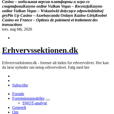
C
a
s
i
n
o
–
м
о
б
и
л
ь
н
а
я
в
е
р
с
и
я
п
л
а
т
ф
о
р
м
ы
и
и
г
р
а
с
о
с
м
а
р
т
ф
о
н
а
K
a
s
y
n
o
o
n
l
i
n
e
V
u
l
k
a
n
V
e
g
a
s
–
R
e
c
e
n
z
j
a
K
a
s
y
n
o
o
n
l
i
n
e
V
u
l
k
a
n
V
e
g
a
s
–
W
s
k
a
z
ó
w
k
i
d
o
t
y
c
z
ą
c
e
o
d
p
o
w
i
e
d
z
i
a
l
n
e
j
g
r
y
P
i
n
U
p
C
a
s
i
n
o
–
A
z
ə
r
b
a
y
c
a
n
d
a
O
n
l
a
y
n
K
a
z
i
n
o
G
i
r
i
ş
R
o
o
b
e
t
C
a
s
i
n
o
e
n
F
r
a
n
c
e
–
O
p
t
i
o
n
s
d
e
p
a
i
e
m
e
n
t
e
t
t
r
a
i
t
e
m
e
n
t
d
e
s
t
r
a
n
s
a
c
t
i
o
n
s
tors. aug 6th, 2026
Erhvervssektionen.dk
Erhvervssektionen.dk - forener alt inden for erhvervslivet. Her kan
du læse nyheder om netop erhvervslivet. Følg med her
Subscribe
Forside
Forretningsmodeller
SWOT-analyse
Generelt
Om