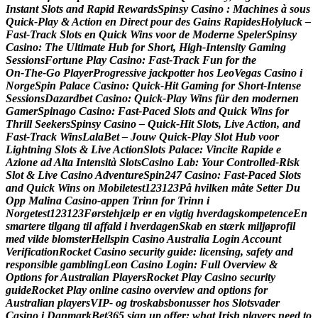
I
n
s
t
a
n
t
S
l
o
t
s
a
n
d
R
a
p
i
d
R
e
w
a
r
d
s
S
p
i
n
s
y
C
a
s
i
n
o
:
M
a
c
h
i
n
e
s
à
s
o
u
s
Q
u
i
c
k
‑
P
l
a
y
&
A
c
t
i
o
n
e
n
D
i
r
e
c
t
p
o
u
r
d
e
s
G
a
i
n
s
R
a
p
i
d
e
s
H
o
l
y
l
u
c
k
–
F
a
s
t
‑
T
r
a
c
k
S
l
o
t
s
e
n
Q
u
i
c
k
W
i
n
s
v
o
o
r
d
e
M
o
d
e
r
n
e
S
p
e
l
e
r
S
p
i
n
s
y
C
a
s
i
n
o
:
T
h
e
U
l
t
i
m
a
t
e
H
u
b
f
o
r
S
h
o
r
t
,
H
i
g
h
‑
I
n
t
e
n
s
i
t
y
G
a
m
i
n
g
S
e
s
s
i
o
n
s
F
o
r
t
u
n
e
P
l
a
y
C
a
s
i
n
o
:
F
a
s
t
‑
T
r
a
c
k
F
u
n
f
o
r
t
h
e
O
n
‑
T
h
e
‑
G
o
P
l
a
y
e
r
P
r
o
g
r
e
s
s
i
v
e
j
a
c
k
p
o
t
t
e
r
h
o
s
L
e
o
V
e
g
a
s
C
a
s
i
n
o
i
N
o
r
g
e
S
p
i
n
P
a
l
a
c
e
C
a
s
i
n
o
:
Q
u
i
c
k
‑
H
i
t
G
a
m
i
n
g
f
o
r
S
h
o
r
t
‑
I
n
t
e
n
s
e
S
e
s
s
i
o
n
s
D
a
z
a
r
d
b
e
t
C
a
s
i
n
o
:
Q
u
i
c
k
‑
P
l
a
y
W
i
n
s
f
ü
r
d
e
n
m
o
d
e
r
n
e
n
G
a
m
e
r
S
p
i
n
a
g
o
C
a
s
i
n
o
:
F
a
s
t
‑
P
a
c
e
d
S
l
o
t
s
a
n
d
Q
u
i
c
k
W
i
n
s
f
o
r
T
h
r
i
l
l
S
e
e
k
e
r
s
S
p
i
n
s
y
C
a
s
i
n
o
–
Q
u
i
c
k
‑
H
i
t
S
l
o
t
s
,
L
i
v
e
A
c
t
i
o
n
,
a
n
d
F
a
s
t
‑
T
r
a
c
k
W
i
n
s
L
a
l
a
B
e
t
–
J
o
u
w
Q
u
i
c
k
‑
P
l
a
y
S
l
o
t
H
u
b
v
o
o
r
L
i
g
h
t
n
i
n
g
S
l
o
t
s
&
L
i
v
e
A
c
t
i
o
n
S
l
o
t
s
P
a
l
a
c
e
:
V
i
n
c
i
t
e
R
a
p
i
d
e
e
A
z
i
o
n
e
a
d
A
l
t
a
I
n
t
e
n
s
i
t
à
S
l
o
t
s
C
a
s
i
n
o
L
a
b
:
Y
o
u
r
C
o
n
t
r
o
l
l
e
d
‑
R
i
s
k
S
l
o
t
&
L
i
v
e
C
a
s
i
n
o
A
d
v
e
n
t
u
r
e
S
p
i
n
2
4
7
C
a
s
i
n
o
:
F
a
s
t
‑
P
a
c
e
d
S
l
o
t
s
a
n
d
Q
u
i
c
k
W
i
n
s
o
n
M
o
b
i
l
e
t
e
s
t
1
2
3
1
2
3
P
å
h
v
i
l
k
e
n
m
å
t
e
S
e
t
t
e
r
D
u
O
p
p
M
a
l
i
n
a
C
a
s
i
n
o
-
a
p
p
e
n
T
r
i
n
n
f
o
r
T
r
i
n
n
i
N
o
r
g
e
t
e
s
t
1
2
3
1
2
3
F
ø
r
s
t
e
h
j
æ
l
p
e
r
e
n
v
i
g
t
i
g
h
v
e
r
d
a
g
s
k
o
m
p
e
t
e
n
c
e
E
n
s
m
a
r
t
e
r
e
t
i
l
g
a
n
g
t
i
l
a
f
f
a
l
d
i
h
v
e
r
d
a
g
e
n
S
k
a
b
e
n
s
t
æ
r
k
m
i
l
j
ø
p
r
o
f
i
l
m
e
d
v
i
l
d
e
b
l
o
m
s
t
e
r
H
e
l
l
s
p
i
n
C
a
s
i
n
o
A
u
s
t
r
a
l
i
a
L
o
g
i
n
A
c
c
o
u
n
t
V
e
r
i
f
i
c
a
t
i
o
n
R
o
c
k
e
t
C
a
s
i
n
o
s
e
c
u
r
i
t
y
g
u
i
d
e
:
l
i
c
e
n
s
i
n
g
,
s
a
f
e
t
y
a
n
d
r
e
s
p
o
n
s
i
b
l
e
g
a
m
b
l
i
n
g
L
e
o
n
C
a
s
i
n
o
L
o
g
i
n
:
F
u
l
l
O
v
e
r
v
i
e
w
&
O
p
t
i
o
n
s
f
o
r
A
u
s
t
r
a
l
i
a
n
P
l
a
y
e
r
s
R
o
c
k
e
t
P
l
a
y
C
a
s
i
n
o
s
e
c
u
r
i
t
y
g
u
i
d
e
R
o
c
k
e
t
P
l
a
y
o
n
l
i
n
e
c
a
s
i
n
o
o
v
e
r
v
i
e
w
a
n
d
o
p
t
i
o
n
s
f
o
r
A
u
s
t
r
a
l
i
a
n
p
l
a
y
e
r
s
V
I
P
-
o
g
t
r
o
s
k
a
b
s
b
o
n
u
s
s
e
r
h
o
s
S
l
o
t
s
v
a
d
e
r
C
a
s
i
n
o
i
D
a
n
m
a
r
k
B
e
t
3
6
5
s
i
g
n
u
p
o
f
f
e
r
:
w
h
a
t
I
r
i
s
h
p
l
a
y
e
r
s
n
e
e
d
t
o