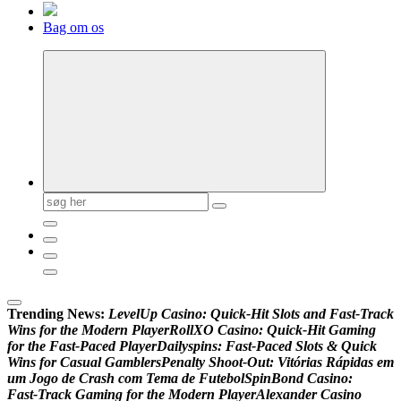
Bag om os
Søg
efter:
Trending News:
L
e
v
e
l
U
p
C
a
s
i
n
o
:
Q
u
i
c
k
‑
H
i
t
S
l
o
t
s
a
n
d
F
a
s
t
‑
T
r
a
c
k
W
i
n
s
f
o
r
t
h
e
M
o
d
e
r
n
P
l
a
y
e
r
R
o
l
l
X
O
C
a
s
i
n
o
:
Q
u
i
c
k
‑
H
i
t
G
a
m
i
n
g
f
o
r
t
h
e
F
a
s
t
‑
P
a
c
e
d
P
l
a
y
e
r
D
a
i
l
y
s
p
i
n
s
:
F
a
s
t
‑
P
a
c
e
d
S
l
o
t
s
&
Q
u
i
c
k
W
i
n
s
f
o
r
C
a
s
u
a
l
G
a
m
b
l
e
r
s
P
e
n
a
l
t
y
S
h
o
o
t
-
O
u
t
:
V
i
t
ó
r
i
a
s
R
á
p
i
d
a
s
e
m
u
m
J
o
g
o
d
e
C
r
a
s
h
c
o
m
T
e
m
a
d
e
F
u
t
e
b
o
l
S
p
i
n
B
o
n
d
C
a
s
i
n
o
:
F
a
s
t
‑
T
r
a
c
k
G
a
m
i
n
g
f
o
r
t
h
e
M
o
d
e
r
n
P
l
a
y
e
r
A
l
e
x
a
n
d
e
r
C
a
s
i
n
o