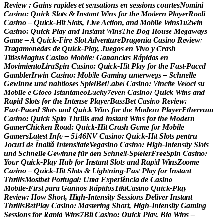
R
e
v
i
e
w
:
G
a
i
n
s
r
a
p
i
d
e
s
e
t
s
e
n
s
a
t
i
o
n
s
e
n
s
e
s
s
i
o
n
s
c
o
u
r
t
e
s
N
o
m
i
n
i
C
a
s
i
n
o
:
Q
u
i
c
k
S
l
o
t
s
&
I
n
s
t
a
n
t
W
i
n
s
f
o
r
t
h
e
M
o
d
e
r
n
P
l
a
y
e
r
R
o
o
l
i
C
a
s
i
n
o
–
Q
u
i
c
k
‑
H
i
t
S
l
o
t
s
,
L
i
v
e
A
c
t
i
o
n
,
a
n
d
M
o
b
i
l
e
W
i
n
s
1
u
2
w
i
n
C
a
s
i
n
o
:
Q
u
i
c
k
P
l
a
y
a
n
d
I
n
s
t
a
n
t
W
i
n
s
T
h
e
D
o
g
H
o
u
s
e
M
e
g
a
w
a
y
s
G
a
m
e
–
A
Q
u
i
c
k
‑
F
i
r
e
S
l
o
t
A
d
v
e
n
t
u
r
e
D
r
a
g
o
n
i
a
C
a
s
i
n
o
R
e
v
i
e
w
:
T
r
a
g
a
m
o
n
e
d
a
s
d
e
Q
u
i
c
k
‑
P
l
a
y
,
J
u
e
g
o
s
e
n
V
i
v
o
y
C
r
a
s
h
T
i
t
l
e
s
M
a
g
i
u
s
C
a
s
i
n
o
M
o
b
i
l
e
:
G
a
n
a
n
c
i
a
s
R
á
p
i
d
a
s
e
n
M
o
v
i
m
i
e
n
t
o
L
i
r
a
S
p
i
n
C
a
s
i
n
o
:
Q
u
i
c
k
‑
H
i
t
P
l
a
y
f
o
r
t
h
e
F
a
s
t
‑
P
a
c
e
d
G
a
m
b
l
e
r
I
r
w
i
n
C
a
s
i
n
o
:
M
o
b
i
l
e
G
a
m
i
n
g
u
n
t
e
r
w
e
g
s
–
S
c
h
n
e
l
l
e
G
e
w
i
n
n
e
u
n
d
n
a
h
t
l
o
s
e
s
S
p
i
e
l
B
e
t
L
a
b
e
l
C
a
s
i
n
o
:
V
i
n
c
i
t
e
V
e
l
o
c
i
s
u
M
o
b
i
l
e
e
G
i
o
c
o
I
s
t
a
n
t
a
n
e
o
L
u
c
k
y
7
e
v
e
n
C
a
s
i
n
o
:
Q
u
i
c
k
W
i
n
s
a
n
d
R
a
p
i
d
S
l
o
t
s
f
o
r
t
h
e
I
n
t
e
n
s
e
P
l
a
y
e
r
B
a
s
s
B
e
t
C
a
s
i
n
o
R
e
v
i
e
w
:
F
a
s
t
‑
P
a
c
e
d
S
l
o
t
s
a
n
d
Q
u
i
c
k
W
i
n
s
f
o
r
t
h
e
M
o
d
e
r
n
P
l
a
y
e
r
E
t
h
e
r
e
u
m
C
a
s
i
n
o
:
Q
u
i
c
k
S
p
i
n
T
h
r
i
l
l
s
a
n
d
I
n
s
t
a
n
t
W
i
n
s
f
o
r
t
h
e
M
o
d
e
r
n
G
a
m
e
r
C
h
i
c
k
e
n
R
o
a
d
:
Q
u
i
c
k
‑
H
i
t
C
r
a
s
h
G
a
m
e
f
o
r
M
o
b
i
l
e
G
a
m
e
r
s
L
a
t
e
s
t
I
n
f
o
–
5
1
4
6
N
V
C
a
s
i
n
o
:
Q
u
i
c
k
‑
H
i
t
S
l
o
t
s
p
e
n
t
r
u
J
o
c
u
r
i
d
e
Î
n
a
l
t
ă
I
n
t
e
n
s
i
t
a
t
e
V
e
g
a
s
i
n
o
C
a
s
i
n
o
:
H
i
g
h
‑
I
n
t
e
n
s
i
t
y
S
l
o
t
s
u
n
d
S
c
h
n
e
l
l
e
G
e
w
i
n
n
e
f
ü
r
d
e
n
S
c
h
n
e
l
l
‑
S
p
i
e
l
e
r
F
r
e
e
S
p
i
n
C
a
s
i
n
o
:
Y
o
u
r
Q
u
i
c
k
‑
P
l
a
y
H
u
b
f
o
r
I
n
s
t
a
n
t
S
l
o
t
s
a
n
d
R
a
p
i
d
W
i
n
s
Z
o
o
m
e
C
a
s
i
n
o
–
Q
u
i
c
k
‑
H
i
t
S
l
o
t
s
&
L
i
g
h
t
n
i
n
g
‑
F
a
s
t
P
l
a
y
f
o
r
I
n
s
t
a
n
t
T
h
r
i
l
l
s
M
o
s
t
b
e
t
P
o
r
t
u
g
a
l
:
U
m
a
E
x
p
e
r
i
ê
n
c
i
a
d
e
C
a
s
i
n
o
M
o
b
i
l
e
‑
F
i
r
s
t
p
a
r
a
G
a
n
h
o
s
R
á
p
i
d
o
s
T
i
k
i
C
a
s
i
n
o
Q
u
i
c
k
‑
P
l
a
y
R
e
v
i
e
w
:
H
o
w
S
h
o
r
t
,
H
i
g
h
‑
I
n
t
e
n
s
i
t
y
S
e
s
s
i
o
n
s
D
e
l
i
v
e
r
I
n
s
t
a
n
t
T
h
r
i
l
l
s
B
e
t
P
l
a
y
C
a
s
i
n
o
:
M
a
s
t
e
r
i
n
g
S
h
o
r
t
,
H
i
g
h
‑
I
n
t
e
n
s
i
t
y
G
a
m
i
n
g
S
e
s
s
i
o
n
s
f
o
r
R
a
p
i
d
W
i
n
s
7
B
i
t
C
a
s
i
n
o
:
Q
u
i
c
k
P
l
a
y
,
B
i
g
W
i
n
s
–