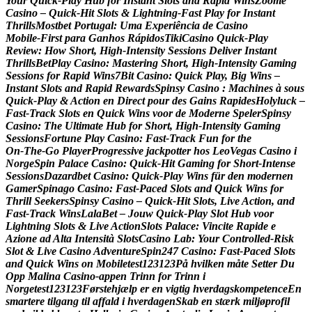
Y
o
u
r
Q
u
i
c
k
‑
P
l
a
y
H
u
b
f
o
r
I
n
s
t
a
n
t
S
l
o
t
s
a
n
d
R
a
p
i
d
W
i
n
s
Z
o
o
m
e
C
a
s
i
n
o
–
Q
u
i
c
k
‑
H
i
t
S
l
o
t
s
&
L
i
g
h
t
n
i
n
g
‑
F
a
s
t
P
l
a
y
f
o
r
I
n
s
t
a
n
t
T
h
r
i
l
l
s
M
o
s
t
b
e
t
P
o
r
t
u
g
a
l
:
U
m
a
E
x
p
e
r
i
ê
n
c
i
a
d
e
C
a
s
i
n
o
M
o
b
i
l
e
‑
F
i
r
s
t
p
a
r
a
G
a
n
h
o
s
R
á
p
i
d
o
s
T
i
k
i
C
a
s
i
n
o
Q
u
i
c
k
‑
P
l
a
y
R
e
v
i
e
w
:
H
o
w
S
h
o
r
t
,
H
i
g
h
‑
I
n
t
e
n
s
i
t
y
S
e
s
s
i
o
n
s
D
e
l
i
v
e
r
I
n
s
t
a
n
t
T
h
r
i
l
l
s
B
e
t
P
l
a
y
C
a
s
i
n
o
:
M
a
s
t
e
r
i
n
g
S
h
o
r
t
,
H
i
g
h
‑
I
n
t
e
n
s
i
t
y
G
a
m
i
n
g
S
e
s
s
i
o
n
s
f
o
r
R
a
p
i
d
W
i
n
s
7
B
i
t
C
a
s
i
n
o
:
Q
u
i
c
k
P
l
a
y
,
B
i
g
W
i
n
s
–
I
n
s
t
a
n
t
S
l
o
t
s
a
n
d
R
a
p
i
d
R
e
w
a
r
d
s
S
p
i
n
s
y
C
a
s
i
n
o
:
M
a
c
h
i
n
e
s
à
s
o
u
s
Q
u
i
c
k
‑
P
l
a
y
&
A
c
t
i
o
n
e
n
D
i
r
e
c
t
p
o
u
r
d
e
s
G
a
i
n
s
R
a
p
i
d
e
s
H
o
l
y
l
u
c
k
–
F
a
s
t
‑
T
r
a
c
k
S
l
o
t
s
e
n
Q
u
i
c
k
W
i
n
s
v
o
o
r
d
e
M
o
d
e
r
n
e
S
p
e
l
e
r
S
p
i
n
s
y
C
a
s
i
n
o
:
T
h
e
U
l
t
i
m
a
t
e
H
u
b
f
o
r
S
h
o
r
t
,
H
i
g
h
‑
I
n
t
e
n
s
i
t
y
G
a
m
i
n
g
S
e
s
s
i
o
n
s
F
o
r
t
u
n
e
P
l
a
y
C
a
s
i
n
o
:
F
a
s
t
‑
T
r
a
c
k
F
u
n
f
o
r
t
h
e
O
n
‑
T
h
e
‑
G
o
P
l
a
y
e
r
P
r
o
g
r
e
s
s
i
v
e
j
a
c
k
p
o
t
t
e
r
h
o
s
L
e
o
V
e
g
a
s
C
a
s
i
n
o
i
N
o
r
g
e
S
p
i
n
P
a
l
a
c
e
C
a
s
i
n
o
:
Q
u
i
c
k
‑
H
i
t
G
a
m
i
n
g
f
o
r
S
h
o
r
t
‑
I
n
t
e
n
s
e
S
e
s
s
i
o
n
s
D
a
z
a
r
d
b
e
t
C
a
s
i
n
o
:
Q
u
i
c
k
‑
P
l
a
y
W
i
n
s
f
ü
r
d
e
n
m
o
d
e
r
n
e
n
G
a
m
e
r
S
p
i
n
a
g
o
C
a
s
i
n
o
:
F
a
s
t
‑
P
a
c
e
d
S
l
o
t
s
a
n
d
Q
u
i
c
k
W
i
n
s
f
o
r
T
h
r
i
l
l
S
e
e
k
e
r
s
S
p
i
n
s
y
C
a
s
i
n
o
–
Q
u
i
c
k
‑
H
i
t
S
l
o
t
s
,
L
i
v
e
A
c
t
i
o
n
,
a
n
d
F
a
s
t
‑
T
r
a
c
k
W
i
n
s
L
a
l
a
B
e
t
–
J
o
u
w
Q
u
i
c
k
‑
P
l
a
y
S
l
o
t
H
u
b
v
o
o
r
L
i
g
h
t
n
i
n
g
S
l
o
t
s
&
L
i
v
e
A
c
t
i
o
n
S
l
o
t
s
P
a
l
a
c
e
:
V
i
n
c
i
t
e
R
a
p
i
d
e
e
A
z
i
o
n
e
a
d
A
l
t
a
I
n
t
e
n
s
i
t
à
S
l
o
t
s
C
a
s
i
n
o
L
a
b
:
Y
o
u
r
C
o
n
t
r
o
l
l
e
d
‑
R
i
s
k
S
l
o
t
&
L
i
v
e
C
a
s
i
n
o
A
d
v
e
n
t
u
r
e
S
p
i
n
2
4
7
C
a
s
i
n
o
:
F
a
s
t
‑
P
a
c
e
d
S
l
o
t
s
a
n
d
Q
u
i
c
k
W
i
n
s
o
n
M
o
b
i
l
e
t
e
s
t
1
2
3
1
2
3
P
å
h
v
i
l
k
e
n
m
å
t
e
S
e
t
t
e
r
D
u
O
p
p
M
a
l
i
n
a
C
a
s
i
n
o
-
a
p
p
e
n
T
r
i
n
n
f
o
r
T
r
i
n
n
i
N
o
r
g
e
t
e
s
t
1
2
3
1
2
3
F
ø
r
s
t
e
h
j
æ
l
p
e
r
e
n
v
i
g
t
i
g
h
v
e
r
d
a
g
s
k
o
m
p
e
t
e
n
c
e
E
n
s
m
a
r
t
e
r
e
t
i
l
g
a
n
g
t
i
l
a
f
f
a
l
d
i
h
v
e
r
d
a
g
e
n
S
k
a
b
e
n
s
t
æ
r
k
m
i
l
j
ø
p
r
o
f
i
l