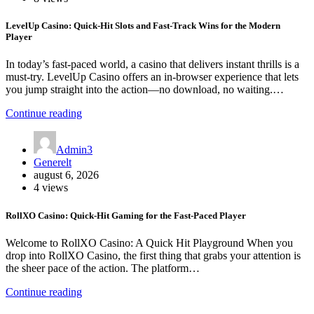
LevelUp Casino: Quick‑Hit Slots and Fast‑Track Wins for the Modern
Player
In today’s fast‑paced world, a casino that delivers instant thrills is a
must‑try. LevelUp Casino offers an in‑browser experience that lets
you jump straight into the action—no download, no waiting.…
Continue reading
Admin3
Generelt
august 6, 2026
4 views
RollXO Casino: Quick‑Hit Gaming for the Fast‑Paced Player
Welcome to RollXO Casino: A Quick Hit Playground When you
drop into RollXO Casino, the first thing that grabs your attention is
the sheer pace of the action. The platform…
Continue reading