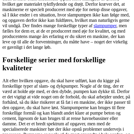
hvilket gør materialet tyktflydende og drøjt. Derfor kræver det, at
maskinerne er specielt produceret med øje for netop disse opgaver,
så I ikke ender i en situation, hvor slampumpen ikke kan følge med,
og opgaven derfor ikke kan fuldføres, hvilket man naturligvis gerne
vil undgå. Der findes mange forskellige typer af
slampumper
, men
fælles for dem er, at de er produceret med øje for kvalitet, og med
producentens mange års erfaring er du sikret en maskine, der kan
leve op til alle de forventninger, du måtte have – noget der virkelig
er gavnligt i det lange løb.
Forskellige serier med forskellige
kvaliteter
Alt efter hvilken opgave, du skal have udført, kan du kigge på
forskellige typer af slam- og dykpumper. Nogle af de ting, der er
værd at holde øje med, er den dybde, pumpen kan dykke til. Derfor
er det vigtigt at vide noget om de forhold, du skal arbejder under, på
forhånd, så du ikke risikerer at få fat i en maskine, der ikke passer til
den opgave, du skal have løst. Slampumperne kan bruges til flere
forskellige formål og kan blandt andet klare at pumpe beton og
cement, ligesom de kan bruges til at rense havnebassiner eller
damme. Det er et bredt spektrum af opgaver, men med de
specialiserede maskiner bør der ikke opstå problemer undervejs i