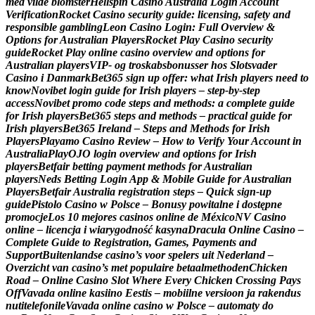
m
e
d
v
i
l
d
e
b
l
o
m
s
t
e
r
H
e
l
l
s
p
i
n
C
a
s
i
n
o
A
u
s
t
r
a
l
i
a
L
o
g
i
n
A
c
c
o
u
n
t
V
e
r
i
f
i
c
a
t
i
o
n
R
o
c
k
e
t
C
a
s
i
n
o
s
e
c
u
r
i
t
y
g
u
i
d
e
:
l
i
c
e
n
s
i
n
g
,
s
a
f
e
t
y
a
n
d
r
e
s
p
o
n
s
i
b
l
e
g
a
m
b
l
i
n
g
L
e
o
n
C
a
s
i
n
o
L
o
g
i
n
:
F
u
l
l
O
v
e
r
v
i
e
w
&
O
p
t
i
o
n
s
f
o
r
A
u
s
t
r
a
l
i
a
n
P
l
a
y
e
r
s
R
o
c
k
e
t
P
l
a
y
C
a
s
i
n
o
s
e
c
u
r
i
t
y
g
u
i
d
e
R
o
c
k
e
t
P
l
a
y
o
n
l
i
n
e
c
a
s
i
n
o
o
v
e
r
v
i
e
w
a
n
d
o
p
t
i
o
n
s
f
o
r
A
u
s
t
r
a
l
i
a
n
p
l
a
y
e
r
s
V
I
P
-
o
g
t
r
o
s
k
a
b
s
b
o
n
u
s
s
e
r
h
o
s
S
l
o
t
s
v
a
d
e
r
C
a
s
i
n
o
i
D
a
n
m
a
r
k
B
e
t
3
6
5
s
i
g
n
u
p
o
f
f
e
r
:
w
h
a
t
I
r
i
s
h
p
l
a
y
e
r
s
n
e
e
d
t
o
k
n
o
w
N
o
v
i
b
e
t
l
o
g
i
n
g
u
i
d
e
f
o
r
I
r
i
s
h
p
l
a
y
e
r
s
–
s
t
e
p
‑
b
y
‑
s
t
e
p
a
c
c
e
s
s
N
o
v
i
b
e
t
p
r
o
m
o
c
o
d
e
s
t
e
p
s
a
n
d
m
e
t
h
o
d
s
:
a
c
o
m
p
l
e
t
e
g
u
i
d
e
f
o
r
I
r
i
s
h
p
l
a
y
e
r
s
B
e
t
3
6
5
s
t
e
p
s
a
n
d
m
e
t
h
o
d
s
–
p
r
a
c
t
i
c
a
l
g
u
i
d
e
f
o
r
I
r
i
s
h
p
l
a
y
e
r
s
B
e
t
3
6
5
I
r
e
l
a
n
d
–
S
t
e
p
s
a
n
d
M
e
t
h
o
d
s
f
o
r
I
r
i
s
h
P
l
a
y
e
r
s
P
l
a
y
a
m
o
C
a
s
i
n
o
R
e
v
i
e
w
–
H
o
w
t
o
V
e
r
i
f
y
Y
o
u
r
A
c
c
o
u
n
t
i
n
A
u
s
t
r
a
l
i
a
P
l
a
y
O
J
O
l
o
g
i
n
o
v
e
r
v
i
e
w
a
n
d
o
p
t
i
o
n
s
f
o
r
I
r
i
s
h
p
l
a
y
e
r
s
B
e
t
f
a
i
r
b
e
t
t
i
n
g
p
a
y
m
e
n
t
m
e
t
h
o
d
s
f
o
r
A
u
s
t
r
a
l
i
a
n
p
l
a
y
e
r
s
N
e
d
s
B
e
t
t
i
n
g
L
o
g
i
n
A
p
p
&
M
o
b
i
l
e
G
u
i
d
e
f
o
r
A
u
s
t
r
a
l
i
a
n
P
l
a
y
e
r
s
B
e
t
f
a
i
r
A
u
s
t
r
a
l
i
a
r
e
g
i
s
t
r
a
t
i
o
n
s
t
e
p
s
–
Q
u
i
c
k
s
i
g
n
‑
u
p
g
u
i
d
e
P
i
s
t
o
l
o
C
a
s
i
n
o
w
P
o
l
s
c
e
–
B
o
n
u
s
y
p
o
w
i
t
a
l
n
e
i
d
o
s
t
ę
p
n
e
p
r
o
m
o
c
j
e
L
o
s
1
0
m
e
j
o
r
e
s
c
a
s
i
n
o
s
o
n
l
i
n
e
d
e
M
é
x
i
c
o
N
V
C
a
s
i
n
o
o
n
l
i
n
e
–
l
i
c
e
n
c
j
a
i
w
i
a
r
y
g
o
d
n
o
ś
ć
k
a
s
y
n
a
D
r
a
c
u
l
a
O
n
l
i
n
e
C
a
s
i
n
o
–
C
o
m
p
l
e
t
e
G
u
i
d
e
t
o
R
e
g
i
s
t
r
a
t
i
o
n
,
G
a
m
e
s
,
P
a
y
m
e
n
t
s
a
n
d
S
u
p
p
o
r
t
B
u
i
t
e
n
l
a
n
d
s
e
c
a
s
i
n
o
’
s
v
o
o
r
s
p
e
l
e
r
s
u
i
t
N
e
d
e
r
l
a
n
d
–
O
v
e
r
z
i
c
h
t
v
a
n
c
a
s
i
n
o
’
s
m
e
t
p
o
p
u
l
a
i
r
e
b
e
t
a
a
l
m
e
t
h
o
d
e
n
C
h
i
c
k
e
n
R
o
a
d
–
O
n
l
i
n
e
C
a
s
i
n
o
S
l
o
t
W
h
e
r
e
E
v
e
r
y
C
h
i
c
k
e
n
C
r
o
s
s
i
n
g
P
a
y
s
O
f
f
V
a
v
a
d
a
o
n
l
i
n
e
k
a
s
i
i
n
o
E
e
s
t
i
s
–
m
o
b
i
i
l
n
e
v
e
r
s
i
o
o
n
j
a
r
a
k
e
n
d
u
s
n
u
t
i
t
e
l
e
f
o
n
i
l
e
V
a
v
a
d
a
o
n
l
i
n
e
c
a
s
i
n
o
w
P
o
l
s
c
e
–
a
u
t
o
m
a
t
y
d
o