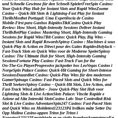
u
n
d
S
c
h
n
e
l
l
e
G
e
w
i
n
n
e
f
ü
r
d
e
n
S
c
h
n
e
l
l
‑
S
p
i
e
l
e
r
F
r
e
e
S
p
i
n
C
a
s
i
n
o
:
Y
o
u
r
Q
u
i
c
k
‑
P
l
a
y
H
u
b
f
o
r
I
n
s
t
a
n
t
S
l
o
t
s
a
n
d
R
a
p
i
d
W
i
n
s
Z
o
o
m
e
C
a
s
i
n
o
–
Q
u
i
c
k
‑
H
i
t
S
l
o
t
s
&
L
i
g
h
t
n
i
n
g
‑
F
a
s
t
P
l
a
y
f
o
r
I
n
s
t
a
n
t
T
h
r
i
l
l
s
M
o
s
t
b
e
t
P
o
r
t
u
g
a
l
:
U
m
a
E
x
p
e
r
i
ê
n
c
i
a
d
e
C
a
s
i
n
o
M
o
b
i
l
e
‑
F
i
r
s
t
p
a
r
a
G
a
n
h
o
s
R
á
p
i
d
o
s
T
i
k
i
C
a
s
i
n
o
Q
u
i
c
k
‑
P
l
a
y
R
e
v
i
e
w
:
H
o
w
S
h
o
r
t
,
H
i
g
h
‑
I
n
t
e
n
s
i
t
y
S
e
s
s
i
o
n
s
D
e
l
i
v
e
r
I
n
s
t
a
n
t
T
h
r
i
l
l
s
B
e
t
P
l
a
y
C
a
s
i
n
o
:
M
a
s
t
e
r
i
n
g
S
h
o
r
t
,
H
i
g
h
‑
I
n
t
e
n
s
i
t
y
G
a
m
i
n
g
S
e
s
s
i
o
n
s
f
o
r
R
a
p
i
d
W
i
n
s
7
B
i
t
C
a
s
i
n
o
:
Q
u
i
c
k
P
l
a
y
,
B
i
g
W
i
n
s
–
I
n
s
t
a
n
t
S
l
o
t
s
a
n
d
R
a
p
i
d
R
e
w
a
r
d
s
S
p
i
n
s
y
C
a
s
i
n
o
:
M
a
c
h
i
n
e
s
à
s
o
u
s
Q
u
i
c
k
‑
P
l
a
y
&
A
c
t
i
o
n
e
n
D
i
r
e
c
t
p
o
u
r
d
e
s
G
a
i
n
s
R
a
p
i
d
e
s
H
o
l
y
l
u
c
k
–
F
a
s
t
‑
T
r
a
c
k
S
l
o
t
s
e
n
Q
u
i
c
k
W
i
n
s
v
o
o
r
d
e
M
o
d
e
r
n
e
S
p
e
l
e
r
S
p
i
n
s
y
C
a
s
i
n
o
:
T
h
e
U
l
t
i
m
a
t
e
H
u
b
f
o
r
S
h
o
r
t
,
H
i
g
h
‑
I
n
t
e
n
s
i
t
y
G
a
m
i
n
g
S
e
s
s
i
o
n
s
F
o
r
t
u
n
e
P
l
a
y
C
a
s
i
n
o
:
F
a
s
t
‑
T
r
a
c
k
F
u
n
f
o
r
t
h
e
O
n
‑
T
h
e
‑
G
o
P
l
a
y
e
r
P
r
o
g
r
e
s
s
i
v
e
j
a
c
k
p
o
t
t
e
r
h
o
s
L
e
o
V
e
g
a
s
C
a
s
i
n
o
i
N
o
r
g
e
S
p
i
n
P
a
l
a
c
e
C
a
s
i
n
o
:
Q
u
i
c
k
‑
H
i
t
G
a
m
i
n
g
f
o
r
S
h
o
r
t
‑
I
n
t
e
n
s
e
S
e
s
s
i
o
n
s
D
a
z
a
r
d
b
e
t
C
a
s
i
n
o
:
Q
u
i
c
k
‑
P
l
a
y
W
i
n
s
f
ü
r
d
e
n
m
o
d
e
r
n
e
n
G
a
m
e
r
S
p
i
n
a
g
o
C
a
s
i
n
o
:
F
a
s
t
‑
P
a
c
e
d
S
l
o
t
s
a
n
d
Q
u
i
c
k
W
i
n
s
f
o
r
T
h
r
i
l
l
S
e
e
k
e
r
s
S
p
i
n
s
y
C
a
s
i
n
o
–
Q
u
i
c
k
‑
H
i
t
S
l
o
t
s
,
L
i
v
e
A
c
t
i
o
n
,
a
n
d
F
a
s
t
‑
T
r
a
c
k
W
i
n
s
L
a
l
a
B
e
t
–
J
o
u
w
Q
u
i
c
k
‑
P
l
a
y
S
l
o
t
H
u
b
v
o
o
r
L
i
g
h
t
n
i
n
g
S
l
o
t
s
&
L
i
v
e
A
c
t
i
o
n
S
l
o
t
s
P
a
l
a
c
e
:
V
i
n
c
i
t
e
R
a
p
i
d
e
e
A
z
i
o
n
e
a
d
A
l
t
a
I
n
t
e
n
s
i
t
à
S
l
o
t
s
C
a
s
i
n
o
L
a
b
:
Y
o
u
r
C
o
n
t
r
o
l
l
e
d
‑
R
i
s
k
S
l
o
t
&
L
i
v
e
C
a
s
i
n
o
A
d
v
e
n
t
u
r
e
S
p
i
n
2
4
7
C
a
s
i
n
o
:
F
a
s
t
‑
P
a
c
e
d
S
l
o
t
s
a
n
d
Q
u
i
c
k
W
i
n
s
o
n
M
o
b
i
l
e
t
e
s
t
1
2
3
1
2
3
P
å
h
v
i
l
k
e
n
m
å
t
e
S
e
t
t
e
r
D
u
O
p
p
M
a
l
i
n
a
C
a
s
i
n
o
-
a
p
p
e
n
T
r
i
n
n
f
o
r
T
r
i
n
n
i
N
o
r
g
e
t
e
s
t
1
2
3
1
2
3
F
ø
r
s
t
e
h
j
æ
l
p
e
r
e
n
v
i
g
t
i
g
h
v
e
r
d
a
g
s
k
o
m
p
e
t
e
n
c
e
E
n