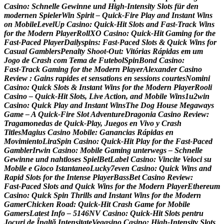
C
a
s
i
n
o
:
S
c
h
n
e
l
l
e
G
e
w
i
n
n
e
u
n
d
H
i
g
h
‑
I
n
t
e
n
s
i
t
y
S
l
o
t
s
f
ü
r
d
e
n
m
o
d
e
r
n
e
n
S
p
i
e
l
e
r
W
i
n
S
p
i
r
i
t
–
Q
u
i
c
k
‑
F
i
r
e
P
l
a
y
a
n
d
I
n
s
t
a
n
t
W
i
n
s
o
n
M
o
b
i
l
e
L
e
v
e
l
U
p
C
a
s
i
n
o
:
Q
u
i
c
k
‑
H
i
t
S
l
o
t
s
a
n
d
F
a
s
t
‑
T
r
a
c
k
W
i
n
s
f
o
r
t
h
e
M
o
d
e
r
n
P
l
a
y
e
r
R
o
l
l
X
O
C
a
s
i
n
o
:
Q
u
i
c
k
‑
H
i
t
G
a
m
i
n
g
f
o
r
t
h
e
F
a
s
t
‑
P
a
c
e
d
P
l
a
y
e
r
D
a
i
l
y
s
p
i
n
s
:
F
a
s
t
‑
P
a
c
e
d
S
l
o
t
s
&
Q
u
i
c
k
W
i
n
s
f
o
r
C
a
s
u
a
l
G
a
m
b
l
e
r
s
P
e
n
a
l
t
y
S
h
o
o
t
-
O
u
t
:
V
i
t
ó
r
i
a
s
R
á
p
i
d
a
s
e
m
u
m
J
o
g
o
d
e
C
r
a
s
h
c
o
m
T
e
m
a
d
e
F
u
t
e
b
o
l
S
p
i
n
B
o
n
d
C
a
s
i
n
o
:
F
a
s
t
‑
T
r
a
c
k
G
a
m
i
n
g
f
o
r
t
h
e
M
o
d
e
r
n
P
l
a
y
e
r
A
l
e
x
a
n
d
e
r
C
a
s
i
n
o
R
e
v
i
e
w
:
G
a
i
n
s
r
a
p
i
d
e
s
e
t
s
e
n
s
a
t
i
o
n
s
e
n
s
e
s
s
i
o
n
s
c
o
u
r
t
e
s
N
o
m
i
n
i
C
a
s
i
n
o
:
Q
u
i
c
k
S
l
o
t
s
&
I
n
s
t
a
n
t
W
i
n
s
f
o
r
t
h
e
M
o
d
e
r
n
P
l
a
y
e
r
R
o
o
l
i
C
a
s
i
n
o
–
Q
u
i
c
k
‑
H
i
t
S
l
o
t
s
,
L
i
v
e
A
c
t
i
o
n
,
a
n
d
M
o
b
i
l
e
W
i
n
s
1
u
2
w
i
n
C
a
s
i
n
o
:
Q
u
i
c
k
P
l
a
y
a
n
d
I
n
s
t
a
n
t
W
i
n
s
T
h
e
D
o
g
H
o
u
s
e
M
e
g
a
w
a
y
s
G
a
m
e
–
A
Q
u
i
c
k
‑
F
i
r
e
S
l
o
t
A
d
v
e
n
t
u
r
e
D
r
a
g
o
n
i
a
C
a
s
i
n
o
R
e
v
i
e
w
:
T
r
a
g
a
m
o
n
e
d
a
s
d
e
Q
u
i
c
k
‑
P
l
a
y
,
J
u
e
g
o
s
e
n
V
i
v
o
y
C
r
a
s
h
T
i
t
l
e
s
M
a
g
i
u
s
C
a
s
i
n
o
M
o
b
i
l
e
:
G
a
n
a
n
c
i
a
s
R
á
p
i
d
a
s
e
n
M
o
v
i
m
i
e
n
t
o
L
i
r
a
S
p
i
n
C
a
s
i
n
o
:
Q
u
i
c
k
‑
H
i
t
P
l
a
y
f
o
r
t
h
e
F
a
s
t
‑
P
a
c
e
d
G
a
m
b
l
e
r
I
r
w
i
n
C
a
s
i
n
o
:
M
o
b
i
l
e
G
a
m
i
n
g
u
n
t
e
r
w
e
g
s
–
S
c
h
n
e
l
l
e
G
e
w
i
n
n
e
u
n
d
n
a
h
t
l
o
s
e
s
S
p
i
e
l
B
e
t
L
a
b
e
l
C
a
s
i
n
o
:
V
i
n
c
i
t
e
V
e
l
o
c
i
s
u
M
o
b
i
l
e
e
G
i
o
c
o
I
s
t
a
n
t
a
n
e
o
L
u
c
k
y
7
e
v
e
n
C
a
s
i
n
o
:
Q
u
i
c
k
W
i
n
s
a
n
d
R
a
p
i
d
S
l
o
t
s
f
o
r
t
h
e
I
n
t
e
n
s
e
P
l
a
y
e
r
B
a
s
s
B
e
t
C
a
s
i
n
o
R
e
v
i
e
w
:
F
a
s
t
‑
P
a
c
e
d
S
l
o
t
s
a
n
d
Q
u
i
c
k
W
i
n
s
f
o
r
t
h
e
M
o
d
e
r
n
P
l
a
y
e
r
E
t
h
e
r
e
u
m
C
a
s
i
n
o
:
Q
u
i
c
k
S
p
i
n
T
h
r
i
l
l
s
a
n
d
I
n
s
t
a
n
t
W
i
n
s
f
o
r
t
h
e
M
o
d
e
r
n
G
a
m
e
r
C
h
i
c
k
e
n
R
o
a
d
:
Q
u
i
c
k
‑
H
i
t
C
r
a
s
h
G
a
m
e
f
o
r
M
o
b
i
l
e
G
a
m
e
r
s
L
a
t
e
s
t
I
n
f
o
–
5
1
4
6
N
V
C
a
s
i
n
o
:
Q
u
i
c
k
‑
H
i
t
S
l
o
t
s
p
e
n
t
r
u
J
o
c
u
r
i
d
e
Î
n
a
l
t
ă
I
n
t
e
n
s
i
t
a
t
e
V
e
g
a
s
i
n
o
C
a
s
i
n
o
:
H
i
g
h
‑
I
n
t
e
n
s
i
t
y
S
l
o
t
s