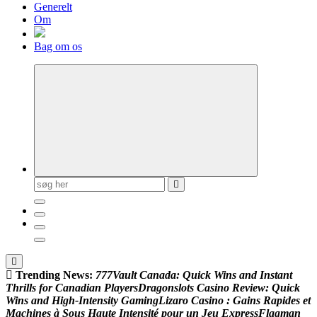
Generelt
Om
Bag om os
Søg
efter:
Trending News:
7
7
7
V
a
u
l
t
C
a
n
a
d
a
:
Q
u
i
c
k
W
i
n
s
a
n
d
I
n
s
t
a
n
t
T
h
r
i
l
l
s
f
o
r
C
a
n
a
d
i
a
n
P
l
a
y
e
r
s
D
r
a
g
o
n
s
l
o
t
s
C
a
s
i
n
o
R
e
v
i
e
w
:
Q
u
i
c
k
W
i
n
s
a
n
d
H
i
g
h
‑
I
n
t
e
n
s
i
t
y
G
a
m
i
n
g
L
i
z
a
r
o
C
a
s
i
n
o
:
G
a
i
n
s
R
a
p
i
d
e
s
e
t
M
a
c
h
i
n
e
s
à
S
o
u
s
H
a
u
t
e
I
n
t
e
n
s
i
t
é
p
o
u
r
u
n
J
e
u
E
x
p
r
e
s
s
F
l
a
g
m
a
n