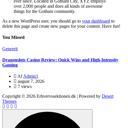
ever since. Located in Gotham City, XYZ employs
over 2,000 people and does all kinds of awesome
things for the Gotham community.
As a new WordPress user, you should go to
your dashboard
to
delete this page and create new pages for your content. Have fun!
You Missed
Generelt
G
Dragonslots Casino Review: Quick Wins and High‑Intensity
L
Gaming
I
Af
Admin3
august 7, 2026
7 views
Copyright © 2026 Erhvervssektionen.dk | Powered by
Desert
Themes