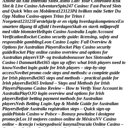
A
z
i
o
n
e
a
d
A
l
t
a
I
n
t
e
n
s
i
t
à
S
l
o
t
s
C
a
s
i
n
o
L
a
b
:
Y
o
u
r
C
o
n
t
r
o
l
l
e
d
‑
R
i
s
k
S
l
o
t
&
L
i
v
e
C
a
s
i
n
o
A
d
v
e
n
t
u
r
e
S
p
i
n
2
4
7
C
a
s
i
n
o
:
F
a
s
t
‑
P
a
c
e
d
S
l
o
t
s
a
n
d
Q
u
i
c
k
W
i
n
s
o
n
M
o
b
i
l
e
t
e
s
t
1
2
3
1
2
3
P
å
h
v
i
l
k
e
n
m
å
t
e
S
e
t
t
e
r
D
u
O
p
p
M
a
l
i
n
a
C
a
s
i
n
o
-
a
p
p
e
n
T
r
i
n
n
f
o
r
T
r
i
n
n
i
N
o
r
g
e
t
e
s
t
1
2
3
1
2
3
F
ø
r
s
t
e
h
j
æ
l
p
e
r
e
n
v
i
g
t
i
g
h
v
e
r
d
a
g
s
k
o
m
p
e
t
e
n
c
e
E
n
s
m
a
r
t
e
r
e
t
i
l
g
a
n
g
t
i
l
a
f
f
a
l
d
i
h
v
e
r
d
a
g
e
n
S
k
a
b
e
n
s
t
æ
r
k
m
i
l
j
ø
p
r
o
f
i
l
m
e
d
v
i
l
d
e
b
l
o
m
s
t
e
r
H
e
l
l
s
p
i
n
C
a
s
i
n
o
A
u
s
t
r
a
l
i
a
L
o
g
i
n
A
c
c
o
u
n
t
V
e
r
i
f
i
c
a
t
i
o
n
R
o
c
k
e
t
C
a
s
i
n
o
s
e
c
u
r
i
t
y
g
u
i
d
e
:
l
i
c
e
n
s
i
n
g
,
s
a
f
e
t
y
a
n
d
r
e
s
p
o
n
s
i
b
l
e
g
a
m
b
l
i
n
g
L
e
o
n
C
a
s
i
n
o
L
o
g
i
n
:
F
u
l
l
O
v
e
r
v
i
e
w
&
O
p
t
i
o
n
s
f
o
r
A
u
s
t
r
a
l
i
a
n
P
l
a
y
e
r
s
R
o
c
k
e
t
P
l
a
y
C
a
s
i
n
o
s
e
c
u
r
i
t
y
g
u
i
d
e
R
o
c
k
e
t
P
l
a
y
o
n
l
i
n
e
c
a
s
i
n
o
o
v
e
r
v
i
e
w
a
n
d
o
p
t
i
o
n
s
f
o
r
A
u
s
t
r
a
l
i
a
n
p
l
a
y
e
r
s
V
I
P
-
o
g
t
r
o
s
k
a
b
s
b
o
n
u
s
s
e
r
h
o
s
S
l
o
t
s
v
a
d
e
r
C
a
s
i
n
o
i
D
a
n
m
a
r
k
B
e
t
3
6
5
s
i
g
n
u
p
o
f
f
e
r
:
w
h
a
t
I
r
i
s
h
p
l
a
y
e
r
s
n
e
e
d
t
o
k
n
o
w
N
o
v
i
b
e
t
l
o
g
i
n
g
u
i
d
e
f
o
r
I
r
i
s
h
p
l
a
y
e
r
s
–
s
t
e
p
‑
b
y
‑
s
t
e
p
a
c
c
e
s
s
N
o
v
i
b
e
t
p
r
o
m
o
c
o
d
e
s
t
e
p
s
a
n
d
m
e
t
h
o
d
s
:
a
c
o
m
p
l
e
t
e
g
u
i
d
e
f
o
r
I
r
i
s
h
p
l
a
y
e
r
s
B
e
t
3
6
5
s
t
e
p
s
a
n
d
m
e
t
h
o
d
s
–
p
r
a
c
t
i
c
a
l
g
u
i
d
e
f
o
r
I
r
i
s
h
p
l
a
y
e
r
s
B
e
t
3
6
5
I
r
e
l
a
n
d
–
S
t
e
p
s
a
n
d
M
e
t
h
o
d
s
f
o
r
I
r
i
s
h
P
l
a
y
e
r
s
P
l
a
y
a
m
o
C
a
s
i
n
o
R
e
v
i
e
w
–
H
o
w
t
o
V
e
r
i
f
y
Y
o
u
r
A
c
c
o
u
n
t
i
n
A
u
s
t
r
a
l
i
a
P
l
a
y
O
J
O
l
o
g
i
n
o
v
e
r
v
i
e
w
a
n
d
o
p
t
i
o
n
s
f
o
r
I
r
i
s
h
p
l
a
y
e
r
s
B
e
t
f
a
i
r
b
e
t
t
i
n
g
p
a
y
m
e
n
t
m
e
t
h
o
d
s
f
o
r
A
u
s
t
r
a
l
i
a
n
p
l
a
y
e
r
s
N
e
d
s
B
e
t
t
i
n
g
L
o
g
i
n
A
p
p
&
M
o
b
i
l
e
G
u
i
d
e
f
o
r
A
u
s
t
r
a
l
i
a
n
P
l
a
y
e
r
s
B
e
t
f
a
i
r
A
u
s
t
r
a
l
i
a
r
e
g
i
s
t
r
a
t
i
o
n
s
t
e
p
s
–
Q
u
i
c
k
s
i
g
n
‑
u
p
g
u
i
d
e
P
i
s
t
o
l
o
C
a
s
i
n
o
w
P
o
l
s
c
e
–
B
o
n
u
s
y
p
o
w
i
t
a
l
n
e
i
d
o
s
t
ę
p
n
e
p
r
o
m
o
c
j
e
L
o
s
1
0
m
e
j
o
r
e
s
c
a
s
i
n
o
s
o
n
l
i
n
e
d
e
M
é
x
i
c
o
N
V
C
a
s
i
n
o
o
n
l
i
n
e
–
l
i
c
e
n
c
j
a
i
w
i
a
r
y
g
o
d
n
o
ś
ć
k
a
s
y
n
a
D
r
a
c
u
l
a
O
n
l
i
n
e
C
a
s
i
n
o
–