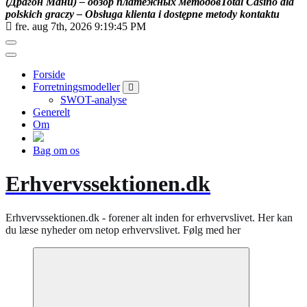
(
Д
р
а
г
о
н
М
а
н
и
)
–
о
б
з
о
р
п
л
а
т
е
ж
н
ы
х
м
е
т
о
д
о
в
T
o
t
a
l
C
a
s
i
n
o
d
l
a
p
o
l
s
k
i
c
h
g
r
a
c
z
y
–
O
b
s
ł
u
g
a
k
l
i
e
n
t
a
i
d
o
s
t
ę
p
n
e
m
e
t
o
d
y
k
o
n
t
a
k
t
u
fre. aug 7th, 2026
9:19:46 PM
Forside
Forretningsmodeller
SWOT-analyse
Generelt
Om
Bag om os
Erhvervssektionen.dk
Erhvervssektionen.dk - forener alt inden for erhvervslivet. Her kan
du læse nyheder om netop erhvervslivet. Følg med her