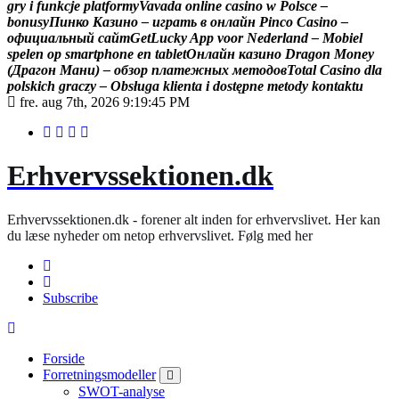
g
r
y
i
f
u
n
k
c
j
e
p
l
a
t
f
o
r
m
y
V
a
v
a
d
a
o
n
l
i
n
e
c
a
s
i
n
o
w
P
o
l
s
c
e
–
b
o
n
u
s
y
П
и
н
к
о
К
а
з
и
н
о
–
и
г
р
а
т
ь
в
о
н
л
а
й
н
P
i
n
c
o
C
a
s
i
n
o
–
о
ф
и
ц
и
а
л
ь
н
ы
й
с
а
й
т
G
e
t
L
u
c
k
y
A
p
p
v
o
o
r
N
e
d
e
r
l
a
n
d
–
M
o
b
i
e
l
s
p
e
l
e
n
o
p
s
m
a
r
t
p
h
o
n
e
e
n
t
a
b
l
e
t
О
н
л
а
й
н
к
а
з
и
н
о
D
r
a
g
o
n
M
o
n
e
y
(
Д
р
а
г
о
н
М
а
н
и
)
–
о
б
з
о
р
п
л
а
т
е
ж
н
ы
х
м
е
т
о
д
о
в
T
o
t
a
l
C
a
s
i
n
o
d
l
a
p
o
l
s
k
i
c
h
g
r
a
c
z
y
–
O
b
s
ł
u
g
a
k
l
i
e
n
t
a
i
d
o
s
t
ę
p
n
e
m
e
t
o
d
y
k
o
n
t
a
k
t
u
fre. aug 7th, 2026
9:19:46 PM
Erhvervssektionen.dk
Erhvervssektionen.dk - forener alt inden for erhvervslivet. Her kan
du læse nyheder om netop erhvervslivet. Følg med her
Subscribe
Forside
Forretningsmodeller
SWOT-analyse