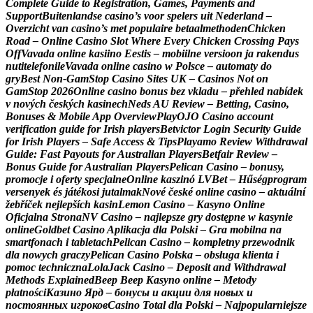
C
o
m
p
l
e
t
e
G
u
i
d
e
t
o
R
e
g
i
s
t
r
a
t
i
o
n
,
G
a
m
e
s
,
P
a
y
m
e
n
t
s
a
n
d
S
u
p
p
o
r
t
B
u
i
t
e
n
l
a
n
d
s
e
c
a
s
i
n
o
’
s
v
o
o
r
s
p
e
l
e
r
s
u
i
t
N
e
d
e
r
l
a
n
d
–
O
v
e
r
z
i
c
h
t
v
a
n
c
a
s
i
n
o
’
s
m
e
t
p
o
p
u
l
a
i
r
e
b
e
t
a
a
l
m
e
t
h
o
d
e
n
C
h
i
c
k
e
n
R
o
a
d
–
O
n
l
i
n
e
C
a
s
i
n
o
S
l
o
t
W
h
e
r
e
E
v
e
r
y
C
h
i
c
k
e
n
C
r
o
s
s
i
n
g
P
a
y
s
O
f
f
V
a
v
a
d
a
o
n
l
i
n
e
k
a
s
i
i
n
o
E
e
s
t
i
s
–
m
o
b
i
i
l
n
e
v
e
r
s
i
o
o
n
j
a
r
a
k
e
n
d
u
s
n
u
t
i
t
e
l
e
f
o
n
i
l
e
V
a
v
a
d
a
o
n
l
i
n
e
c
a
s
i
n
o
w
P
o
l
s
c
e
–
a
u
t
o
m
a
t
y
d
o
g
r
y
B
e
s
t
N
o
n
-
G
a
m
S
t
o
p
C
a
s
i
n
o
S
i
t
e
s
U
K
–
C
a
s
i
n
o
s
N
o
t
o
n
G
a
m
S
t
o
p
2
0
2
6
O
n
l
i
n
e
c
a
s
i
n
o
b
o
n
u
s
b
e
z
v
k
l
a
d
u
–
p
ř
e
h
l
e
d
n
a
b
í
d
e
k
v
n
o
v
ý
c
h
č
e
s
k
ý
c
h
k
a
s
i
n
e
c
h
N
e
d
s
A
U
R
e
v
i
e
w
–
B
e
t
t
i
n
g
,
C
a
s
i
n
o
,
B
o
n
u
s
e
s
&
M
o
b
i
l
e
A
p
p
O
v
e
r
v
i
e
w
P
l
a
y
O
J
O
C
a
s
i
n
o
a
c
c
o
u
n
t
v
e
r
i
f
i
c
a
t
i
o
n
g
u
i
d
e
f
o
r
I
r
i
s
h
p
l
a
y
e
r
s
B
e
t
v
i
c
t
o
r
L
o
g
i
n
S
e
c
u
r
i
t
y
G
u
i
d
e
f
o
r
I
r
i
s
h
P
l
a
y
e
r
s
–
S
a
f
e
A
c
c
e
s
s
&
T
i
p
s
P
l
a
y
a
m
o
R
e
v
i
e
w
W
i
t
h
d
r
a
w
a
l
G
u
i
d
e
:
F
a
s
t
P
a
y
o
u
t
s
f
o
r
A
u
s
t
r
a
l
i
a
n
P
l
a
y
e
r
s
B
e
t
f
a
i
r
R
e
v
i
e
w
–
B
o
n
u
s
G
u
i
d
e
f
o
r
A
u
s
t
r
a
l
i
a
n
P
l
a
y
e
r
s
P
e
l
i
c
a
n
C
a
s
i
n
o
–
b
o
n
u
s
y
,
p
r
o
m
o
c
j
e
i
o
f
e
r
t
y
s
p
e
c
j
a
l
n
e
O
n
l
i
n
e
k
a
s
z
i
n
ó
L
V
B
e
t
–
H
ű
s
é
g
p
r
o
g
r
a
m
v
e
r
s
e
n
y
e
k
é
s
j
á
t
é
k
o
s
i
j
u
t
a
l
m
a
k
N
o
v
é
č
e
s
k
é
o
n
l
i
n
e
c
a
s
i
n
o
–
a
k
t
u
á
l
n
í
ž
e
b
ř
í
č
e
k
n
e
j
l
e
p
š
í
c
h
k
a
s
i
n
L
e
m
o
n
C
a
s
i
n
o
–
K
a
s
y
n
o
O
n
l
i
n
e
O
f
i
c
j
a
l
n
a
S
t
r
o
n
a
N
V
C
a
s
i
n
o
–
n
a
j
l
e
p
s
z
e
g
r
y
d
o
s
t
ę
p
n
e
w
k
a
s
y
n
i
e
o
n
l
i
n
e
G
o
l
d
b
e
t
C
a
s
i
n
o
A
p
l
i
k
a
c
j
a
d
l
a
P
o
l
s
k
i
–
G
r
a
m
o
b
i
l
n
a
n
a
s
m
a
r
t
f
o
n
a
c
h
i
t
a
b
l
e
t
a
c
h
P
e
l
i
c
a
n
C
a
s
i
n
o
–
k
o
m
p
l
e
t
n
y
p
r
z
e
w
o
d
n
i
k
d
l
a
n
o
w
y
c
h
g
r
a
c
z
y
P
e
l
i
c
a
n
C
a
s
i
n
o
P
o
l
s
k
a
–
o
b
s
ł
u
g
a
k
l
i
e
n
t
a
i
p
o
m
o
c
t
e
c
h
n
i
c
z
n
a
L
o
l
a
J
a
c
k
C
a
s
i
n
o
–
D
e
p
o
s
i
t
a
n
d
W
i
t
h
d
r
a
w
a
l
M
e
t
h
o
d
s
E
x
p
l
a
i
n
e
d
B
e
e
p
B
e
e
p
K
a
s
y
n
o
o
n
l
i
n
e
–
M
e
t
o
d
y
p
ł
a
t
n
o
ś
c
i
К
а
з
и
н
о
Я
р
д
–
б
о
н
у
с
ы
и
а
к
ц
и
и
д
л
я
н
о
в
ы
х
и
п
о
с
т
о
я
н
н
ы
х
и
г
р
о
к
о
в
C
a
s
i
n
o
T
o
t
a
l
d
l
a
P
o
l
s
k
i
–
N
a
j
p
o
p
u
l
a
r
n
i
e
j
s
z
e