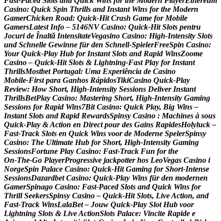
F
a
s
t
‑
P
a
c
e
d
S
l
o
t
s
a
n
d
Q
u
i
c
k
W
i
n
s
f
o
r
t
h
e
M
o
d
e
r
n
P
l
a
y
e
r
E
t
h
e
r
e
u
m
C
a
s
i
n
o
:
Q
u
i
c
k
S
p
i
n
T
h
r
i
l
l
s
a
n
d
I
n
s
t
a
n
t
W
i
n
s
f
o
r
t
h
e
M
o
d
e
r
n
G
a
m
e
r
C
h
i
c
k
e
n
R
o
a
d
:
Q
u
i
c
k
‑
H
i
t
C
r
a
s
h
G
a
m
e
f
o
r
M
o
b
i
l
e
G
a
m
e
r
s
L
a
t
e
s
t
I
n
f
o
–
5
1
4
6
N
V
C
a
s
i
n
o
:
Q
u
i
c
k
‑
H
i
t
S
l
o
t
s
p
e
n
t
r
u
J
o
c
u
r
i
d
e
Î
n
a
l
t
ă
I
n
t
e
n
s
i
t
a
t
e
V
e
g
a
s
i
n
o
C
a
s
i
n
o
:
H
i
g
h
‑
I
n
t
e
n
s
i
t
y
S
l
o
t
s
u
n
d
S
c
h
n
e
l
l
e
G
e
w
i
n
n
e
f
ü
r
d
e
n
S
c
h
n
e
l
l
‑
S
p
i
e
l
e
r
F
r
e
e
S
p
i
n
C
a
s
i
n
o
:
Y
o
u
r
Q
u
i
c
k
‑
P
l
a
y
H
u
b
f
o
r
I
n
s
t
a
n
t
S
l
o
t
s
a
n
d
R
a
p
i
d
W
i
n
s
Z
o
o
m
e
C
a
s
i
n
o
–
Q
u
i
c
k
‑
H
i
t
S
l
o
t
s
&
L
i
g
h
t
n
i
n
g
‑
F
a
s
t
P
l
a
y
f
o
r
I
n
s
t
a
n
t
T
h
r
i
l
l
s
M
o
s
t
b
e
t
P
o
r
t
u
g
a
l
:
U
m
a
E
x
p
e
r
i
ê
n
c
i
a
d
e
C
a
s
i
n
o
M
o
b
i
l
e
‑
F
i
r
s
t
p
a
r
a
G
a
n
h
o
s
R
á
p
i
d
o
s
T
i
k
i
C
a
s
i
n
o
Q
u
i
c
k
‑
P
l
a
y
R
e
v
i
e
w
:
H
o
w
S
h
o
r
t
,
H
i
g
h
‑
I
n
t
e
n
s
i
t
y
S
e
s
s
i
o
n
s
D
e
l
i
v
e
r
I
n
s
t
a
n
t
T
h
r
i
l
l
s
B
e
t
P
l
a
y
C
a
s
i
n
o
:
M
a
s
t
e
r
i
n
g
S
h
o
r
t
,
H
i
g
h
‑
I
n
t
e
n
s
i
t
y
G
a
m
i
n
g
S
e
s
s
i
o
n
s
f
o
r
R
a
p
i
d
W
i
n
s
7
B
i
t
C
a
s
i
n
o
:
Q
u
i
c
k
P
l
a
y
,
B
i
g
W
i
n
s
–
I
n
s
t
a
n
t
S
l
o
t
s
a
n
d
R
a
p
i
d
R
e
w
a
r
d
s
S
p
i
n
s
y
C
a
s
i
n
o
:
M
a
c
h
i
n
e
s
à
s
o
u
s
Q
u
i
c
k
‑
P
l
a
y
&
A
c
t
i
o
n
e
n
D
i
r
e
c
t
p
o
u
r
d
e
s
G
a
i
n
s
R
a
p
i
d
e
s
H
o
l
y
l
u
c
k
–
F
a
s
t
‑
T
r
a
c
k
S
l
o
t
s
e
n
Q
u
i
c
k
W
i
n
s
v
o
o
r
d
e
M
o
d
e
r
n
e
S
p
e
l
e
r
S
p
i
n
s
y
C
a
s
i
n
o
:
T
h
e
U
l
t
i
m
a
t
e
H
u
b
f
o
r
S
h
o
r
t
,
H
i
g
h
‑
I
n
t
e
n
s
i
t
y
G
a
m
i
n
g
S
e
s
s
i
o
n
s
F
o
r
t
u
n
e
P
l
a
y
C
a
s
i
n
o
:
F
a
s
t
‑
T
r
a
c
k
F
u
n
f
o
r
t
h
e
O
n
‑
T
h
e
‑
G
o
P
l
a
y
e
r
P
r
o
g
r
e
s
s
i
v
e
j
a
c
k
p
o
t
t
e
r
h
o
s
L
e
o
V
e
g
a
s
C
a
s
i
n
o
i
N
o
r
g
e
S
p
i
n
P
a
l
a
c
e
C
a
s
i
n
o
:
Q
u
i
c
k
‑
H
i
t
G
a
m
i
n
g
f
o
r
S
h
o
r
t
‑
I
n
t
e
n
s
e
S
e
s
s
i
o
n
s
D
a
z
a
r
d
b
e
t
C
a
s
i
n
o
:
Q
u
i
c
k
‑
P
l
a
y
W
i
n
s
f
ü
r
d
e
n
m
o
d
e
r
n
e
n
G
a
m
e
r
S
p
i
n
a
g
o
C
a
s
i
n
o
:
F
a
s
t
‑
P
a
c
e
d
S
l
o
t
s
a
n
d
Q
u
i
c
k
W
i
n
s
f
o
r
T
h
r
i
l
l
S
e
e
k
e
r
s
S
p
i
n
s
y
C
a
s
i
n
o
–
Q
u
i
c
k
‑
H
i
t
S
l
o
t
s
,
L
i
v
e
A
c
t
i
o
n
,
a
n
d
F
a
s
t
‑
T
r
a
c
k
W
i
n
s
L
a
l
a
B
e
t
–
J
o
u
w
Q
u
i
c
k
‑
P
l
a
y
S
l
o
t
H
u
b
v
o
o
r
L
i
g
h
t
n
i
n
g
S
l
o
t
s
&
L
i
v
e
A
c
t
i
o
n
S
l
o
t
s
P
a
l
a
c
e
:
V
i
n
c
i
t
e
R
a
p
i
d
e
e