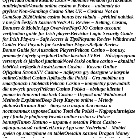
O
f
f
V
a
v
a
d
a
o
n
l
i
n
e
k
a
s
i
i
n
o
E
e
s
t
i
s
–
m
o
b
i
i
l
n
e
v
e
r
s
i
o
o
n
j
a
r
a
k
e
n
d
u
s
n
u
t
i
t
e
l
e
f
o
n
i
l
e
V
a
v
a
d
a
o
n
l
i
n
e
c
a
s
i
n
o
w
P
o
l
s
c
e
–
a
u
t
o
m
a
t
y
d
o
g
r
y
B
e
s
t
N
o
n
-
G
a
m
S
t
o
p
C
a
s
i
n
o
S
i
t
e
s
U
K
–
C
a
s
i
n
o
s
N
o
t
o
n
G
a
m
S
t
o
p
2
0
2
6
O
n
l
i
n
e
c
a
s
i
n
o
b
o
n
u
s
b
e
z
v
k
l
a
d
u
–
p
ř
e
h
l
e
d
n
a
b
í
d
e
k
v
n
o
v
ý
c
h
č
e
s
k
ý
c
h
k
a
s
i
n
e
c
h
N
e
d
s
A
U
R
e
v
i
e
w
–
B
e
t
t
i
n
g
,
C
a
s
i
n
o
,
B
o
n
u
s
e
s
&
M
o
b
i
l
e
A
p
p
O
v
e
r
v
i
e
w
P
l
a
y
O
J
O
C
a
s
i
n
o
a
c
c
o
u
n
t
v
e
r
i
f
i
c
a
t
i
o
n
g
u
i
d
e
f
o
r
I
r
i
s
h
p
l
a
y
e
r
s
B
e
t
v
i
c
t
o
r
L
o
g
i
n
S
e
c
u
r
i
t
y
G
u
i
d
e
f
o
r
I
r
i
s
h
P
l
a
y
e
r
s
–
S
a
f
e
A
c
c
e
s
s
&
T
i
p
s
P
l
a
y
a
m
o
R
e
v
i
e
w
W
i
t
h
d
r
a
w
a
l
G
u
i
d
e
:
F
a
s
t
P
a
y
o
u
t
s
f
o
r
A
u
s
t
r
a
l
i
a
n
P
l
a
y
e
r
s
B
e
t
f
a
i
r
R
e
v
i
e
w
–
B
o
n
u
s
G
u
i
d
e
f
o
r
A
u
s
t
r
a
l
i
a
n
P
l
a
y
e
r
s
P
e
l
i
c
a
n
C
a
s
i
n
o
–
b
o
n
u
s
y
,
p
r
o
m
o
c
j
e
i
o
f
e
r
t
y
s
p
e
c
j
a
l
n
e
O
n
l
i
n
e
k
a
s
z
i
n
ó
L
V
B
e
t
–
H
ű
s
é
g
p
r
o
g
r
a
m
v
e
r
s
e
n
y
e
k
é
s
j
á
t
é
k
o
s
i
j
u
t
a
l
m
a
k
N
o
v
é
č
e
s
k
é
o
n
l
i
n
e
c
a
s
i
n
o
–
a
k
t
u
á
l
n
í
ž
e
b
ř
í
č
e
k
n
e
j
l
e
p
š
í
c
h
k
a
s
i
n
L
e
m
o
n
C
a
s
i
n
o
–
K
a
s
y
n
o
O
n
l
i
n
e
O
f
i
c
j
a
l
n
a
S
t
r
o
n
a
N
V
C
a
s
i
n
o
–
n
a
j
l
e
p
s
z
e
g
r
y
d
o
s
t
ę
p
n
e
w
k
a
s
y
n
i
e
o
n
l
i
n
e
G
o
l
d
b
e
t
C
a
s
i
n
o
A
p
l
i
k
a
c
j
a
d
l
a
P
o
l
s
k
i
–
G
r
a
m
o
b
i
l
n
a
n
a
s
m
a
r
t
f
o
n
a
c
h
i
t
a
b
l
e
t
a
c
h
P
e
l
i
c
a
n
C
a
s
i
n
o
–
k
o
m
p
l
e
t
n
y
p
r
z
e
w
o
d
n
i
k
d
l
a
n
o
w
y
c
h
g
r
a
c
z
y
P
e
l
i
c
a
n
C
a
s
i
n
o
P
o
l
s
k
a
–
o
b
s
ł
u
g
a
k
l
i
e
n
t
a
i
p
o
m
o
c
t
e
c
h
n
i
c
z
n
a
L
o
l
a
J
a
c
k
C
a
s
i
n
o
–
D
e
p
o
s
i
t
a
n
d
W
i
t
h
d
r
a
w
a
l
M
e
t
h
o
d
s
E
x
p
l
a
i
n
e
d
B
e
e
p
B
e
e
p
K
a
s
y
n
o
o
n
l
i
n
e
–
M
e
t
o
d
y
p
ł
a
t
n
o
ś
c
i
К
а
з
и
н
о
Я
р
д
–
б
о
н
у
с
ы
и
а
к
ц
и
и
д
л
я
н
о
в
ы
х
и
п
о
с
т
о
я
н
н
ы
х
и
г
р
о
к
о
в
C
a
s
i
n
o
T
o
t
a
l
d
l
a
P
o
l
s
k
i
–
N
a
j
p
o
p
u
l
a
r
n
i
e
j
s
z
e
g
r
y
i
f
u
n
k
c
j
e
p
l
a
t
f
o
r
m
y
V
a
v
a
d
a
o
n
l
i
n
e
c
a
s
i
n
o
w
P
o
l
s
c
e
–
b
o
n
u
s
y
П
и
н
к
о
К
а
з
и
н
о
–
и
г
р
а
т
ь
в
о
н
л
а
й
н
P
i
n
c
o
C
a
s
i
n
o
–
о
ф
и
ц
и
а
л
ь
н
ы
й
с
а
й
т
G
e
t
L
u
c
k
y
A
p
p
v
o
o
r
N
e
d
e
r
l
a
n
d
–
M
o
b
i
e
l
s
p
e
l
e
n
o
p
s
m
a
r
t
p
h
o
n
e
e
n
t
a
b
l
e
t
О
н
л
а
й
н
к
а
з
и
н
о
D
r
a
g
o
n
M
o
n
e
y