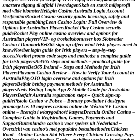
s
m
a
r
t
e
r
e
t
i
l
g
a
n
g
t
i
l
a
f
f
a
l
d
i
h
v
e
r
d
a
g
e
n
S
k
a
b
e
n
s
t
æ
r
k
m
i
l
j
ø
p
r
o
f
i
l
m
e
d
v
i
l
d
e
b
l
o
m
s
t
e
r
H
e
l
l
s
p
i
n
C
a
s
i
n
o
A
u
s
t
r
a
l
i
a
L
o
g
i
n
A
c
c
o
u
n
t
V
e
r
i
f
i
c
a
t
i
o
n
R
o
c
k
e
t
C
a
s
i
n
o
s
e
c
u
r
i
t
y
g
u
i
d
e
:
l
i
c
e
n
s
i
n
g
,
s
a
f
e
t
y
a
n
d
r
e
s
p
o
n
s
i
b
l
e
g
a
m
b
l
i
n
g
L
e
o
n
C
a
s
i
n
o
L
o
g
i
n
:
F
u
l
l
O
v
e
r
v
i
e
w
&
O
p
t
i
o
n
s
f
o
r
A
u
s
t
r
a
l
i
a
n
P
l
a
y
e
r
s
R
o
c
k
e
t
P
l
a
y
C
a
s
i
n
o
s
e
c
u
r
i
t
y
g
u
i
d
e
R
o
c
k
e
t
P
l
a
y
o
n
l
i
n
e
c
a
s
i
n
o
o
v
e
r
v
i
e
w
a
n
d
o
p
t
i
o
n
s
f
o
r
A
u
s
t
r
a
l
i
a
n
p
l
a
y
e
r
s
V
I
P
-
o
g
t
r
o
s
k
a
b
s
b
o
n
u
s
s
e
r
h
o
s
S
l
o
t
s
v
a
d
e
r
C
a
s
i
n
o
i
D
a
n
m
a
r
k
B
e
t
3
6
5
s
i
g
n
u
p
o
f
f
e
r
:
w
h
a
t
I
r
i
s
h
p
l
a
y
e
r
s
n
e
e
d
t
o
k
n
o
w
N
o
v
i
b
e
t
l
o
g
i
n
g
u
i
d
e
f
o
r
I
r
i
s
h
p
l
a
y
e
r
s
–
s
t
e
p
‑
b
y
‑
s
t
e
p
a
c
c
e
s
s
N
o
v
i
b
e
t
p
r
o
m
o
c
o
d
e
s
t
e
p
s
a
n
d
m
e
t
h
o
d
s
:
a
c
o
m
p
l
e
t
e
g
u
i
d
e
f
o
r
I
r
i
s
h
p
l
a
y
e
r
s
B
e
t
3
6
5
s
t
e
p
s
a
n
d
m
e
t
h
o
d
s
–
p
r
a
c
t
i
c
a
l
g
u
i
d
e
f
o
r
I
r
i
s
h
p
l
a
y
e
r
s
B
e
t
3
6
5
I
r
e
l
a
n
d
–
S
t
e
p
s
a
n
d
M
e
t
h
o
d
s
f
o
r
I
r
i
s
h
P
l
a
y
e
r
s
P
l
a
y
a
m
o
C
a
s
i
n
o
R
e
v
i
e
w
–
H
o
w
t
o
V
e
r
i
f
y
Y
o
u
r
A
c
c
o
u
n
t
i
n
A
u
s
t
r
a
l
i
a
P
l
a
y
O
J
O
l
o
g
i
n
o
v
e
r
v
i
e
w
a
n
d
o
p
t
i
o
n
s
f
o
r
I
r
i
s
h
p
l
a
y
e
r
s
B
e
t
f
a
i
r
b
e
t
t
i
n
g
p
a
y
m
e
n
t
m
e
t
h
o
d
s
f
o
r
A
u
s
t
r
a
l
i
a
n
p
l
a
y
e
r
s
N
e
d
s
B
e
t
t
i
n
g
L
o
g
i
n
A
p
p
&
M
o
b
i
l
e
G
u
i
d
e
f
o
r
A
u
s
t
r
a
l
i
a
n
P
l
a
y
e
r
s
B
e
t
f
a
i
r
A
u
s
t
r
a
l
i
a
r
e
g
i
s
t
r
a
t
i
o
n
s
t
e
p
s
–
Q
u
i
c
k
s
i
g
n
‑
u
p
g
u
i
d
e
P
i
s
t
o
l
o
C
a
s
i
n
o
w
P
o
l
s
c
e
–
B
o
n
u
s
y
p
o
w
i
t
a
l
n
e
i
d
o
s
t
ę
p
n
e
p
r
o
m
o
c
j
e
L
o
s
1
0
m
e
j
o
r
e
s
c
a
s
i
n
o
s
o
n
l
i
n
e
d
e
M
é
x
i
c
o
N
V
C
a
s
i
n
o
o
n
l
i
n
e
–
l
i
c
e
n
c
j
a
i
w
i
a
r
y
g
o
d
n
o
ś
ć
k
a
s
y
n
a
D
r
a
c
u
l
a
O
n
l
i
n
e
C
a
s
i
n
o
–
C
o
m
p
l
e
t
e
G
u
i
d
e
t
o
R
e
g
i
s
t
r
a
t
i
o
n
,
G
a
m
e
s
,
P
a
y
m
e
n
t
s
a
n
d
S
u
p
p
o
r
t
B
u
i
t
e
n
l
a
n
d
s
e
c
a
s
i
n
o
’
s
v
o
o
r
s
p
e
l
e
r
s
u
i
t
N
e
d
e
r
l
a
n
d
–
O
v
e
r
z
i
c
h
t
v
a
n
c
a
s
i
n
o
’
s
m
e
t
p
o
p
u
l
a
i
r
e
b
e
t
a
a
l
m
e
t
h
o
d
e
n
C
h
i
c
k
e
n
R
o
a
d
–
O
n
l
i
n
e
C
a
s
i
n
o
S
l
o
t
W
h
e
r
e
E
v
e
r
y
C
h
i
c
k
e
n
C
r
o
s
s
i
n
g
P
a
y
s