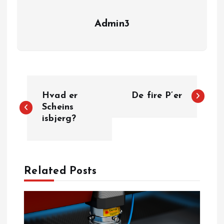
Admin3
I
Hvad er
De fire P’er
n
Scheins
isbjerg?
d
l
Related Posts
æ
g