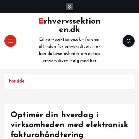
G
å
t
Erhvervssektion
i
en.dk
l
i
Erhvervssektionen.dk - forener
n
alt inden for erhvervslivet. Her
d
kan du læse nyheder om netop
h
erhvervslivet. Følg med her
o
l
Forside
d
Optimér din hverdag i
virksomheden med elektronisk
fakturahåndtering