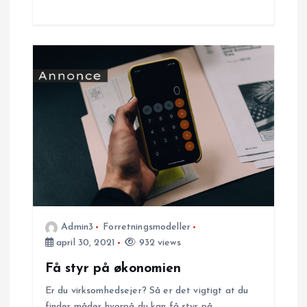
o
n
Admin3
Forretningsmodeller
april 30, 2021
932 views
Få styr på økonomien
Er du virksomhedsejer? Så er det vigtigt at du
finder måder hvorpå du kan få styr på