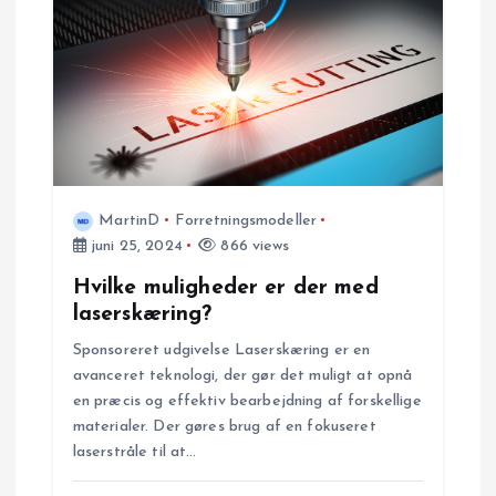
s
n
a
v
MartinD
Forretningsmodeller
i
juni 25, 2024
866 views
g
Hvilke muligheder er der med
laserskæring?
a
Sponsoreret udgivelse Laserskæring er en
avanceret teknologi, der gør det muligt at opnå
t
en præcis og effektiv bearbejdning af forskellige
materialer. Der gøres brug af en fokuseret
i
laserstråle til at…