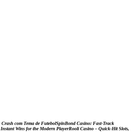
e
C
r
a
s
h
c
o
m
T
e
m
a
d
e
F
u
t
e
b
o
l
S
p
i
n
B
o
n
d
C
a
s
i
n
o
:
F
a
s
t
‑
T
r
a
c
k
I
n
s
t
a
n
t
W
i
n
s
f
o
r
t
h
e
M
o
d
e
r
n
P
l
a
y
e
r
R
o
o
l
i
C
a
s
i
n
o
–
Q
u
i
c
k
‑
H
i
t
S
l
o
t
s
,