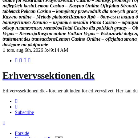
G
u
i
d
e
f
o
r
A
u
s
t
r
a
l
i
a
n
P
l
a
y
e
r
s
P
e
l
i
c
a
n
C
a
s
i
n
o
–
b
o
n
u
s
y
,
p
r
o
m
o
c
j
e
i
o
n
e
j
l
e
p
š
í
c
h
k
a
s
i
n
L
e
m
o
n
C
a
s
i
n
o
–
K
a
s
y
n
o
O
n
l
i
n
e
O
f
i
c
j
a
l
n
a
S
t
r
o
n
a
N
t
a
b
l
e
t
a
c
h
P
e
l
i
c
a
n
C
a
s
i
n
o
–
k
o
m
p
l
e
t
n
y
p
r
z
e
w
o
d
n
i
k
d
l
a
n
o
w
y
c
h
g
r
a
c
z
K
a
s
y
n
o
o
n
l
i
n
e
–
M
e
t
o
d
y
p
ł
a
t
n
o
ś
c
i
К
а
з
и
н
о
Я
р
д
–
б
о
н
у
с
ы
и
а
к
ц
и
и
д
b
o
n
u
s
y
П
и
н
к
о
К
а
з
и
н
о
–
и
г
р
а
т
ь
в
о
н
л
а
й
н
P
i
n
c
o
C
a
s
i
n
o
–
о
ф
и
ц
и
о
б
з
о
р
п
л
а
т
е
ж
н
ы
х
м
е
т
о
д
о
в
T
o
t
a
l
C
a
s
i
n
o
d
l
a
p
o
l
s
k
i
c
h
g
r
a
c
z
y
–
O
V
e
g
a
s
–
R
e
c
e
n
z
j
a
K
a
s
y
n
o
o
n
l
i
n
e
V
u
l
k
a
n
V
e
g
a
s
–
W
s
k
a
z
ó
w
k
i
d
o
t
y
c
z
t
r
a
i
t
e
m
e
n
t
d
e
s
t
r
a
n
s
a
c
t
i
o
n
s
L
e
m
o
n
C
a
s
i
n
o
O
n
l
i
n
e
–
o
f
i
c
j
a
l
n
a
s
t
r
o
n
a
d
o
s
t
ę
p
n
e
n
a
p
l
a
t
f
o
r
m
i
e
tors. aug 6th, 2026
3:49:15 AM
Erhvervssektionen.dk
Erhvervssektionen.dk - forener alt inden for erhvervslivet. Her kan 
Subscribe
Forside