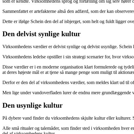
som er kendte. Virksomhedens sprog og fortælling om sig selv hører ogs
Sammenfattet er artefakterne altså den adfærd, som der kan observer
Dette er ifølge Schein den del af isbjerget, som helt og fuldt ligger ov
Den delvist synlige kultur
Virksomhedens værdier er delvist synlige og delvist usynlige. Schein k
Virksomhedens ledelse opstiller i sin strategi scenarier for, hvor vi
Disse værdier er i en moderne organisation klart formulerede og tydel
at deres højeste mål er at tjene så mange penge som muligt til aktionæ
Derfor er den del af virksomhedens værdier, som meldes klart ud til o
Men lige under vandoverfladen lurer de endnu mere grundlæggende vær
Den usynlige kultur
På dybere vand finder du virksomhedens skjulte kultur eller kulturer. S
Alle små ritualer og talemåder, som finder sted i virksomheden hver e
del af virksomhedens kultur.