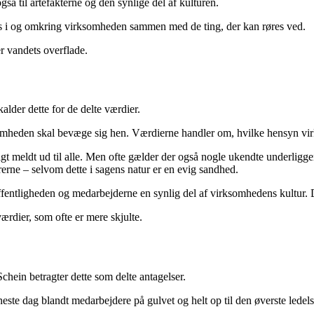
å til artefakterne og den synlige del af kulturen.
es i og omkring virksomheden sammen med de ting, der kan røres ved.
er vandets overflade.
alder dette for de delte værdier.
rksomheden skal bevæge sig hen. Værdierne handler om, hvilke hensyn vi
igt meldt ud til alle. Men ofte gælder der også nogle ukendte underligge
rerne – selvom dette i sagens natur er en evig sandhed.
ffentligheden og medarbejderne en synlig del af virksomhedens kultur. 
dier, som ofte er mere skjulte.
chein betragter dette som delte antagelser.
neste dag blandt medarbejdere på gulvet og helt op til den øverste lede