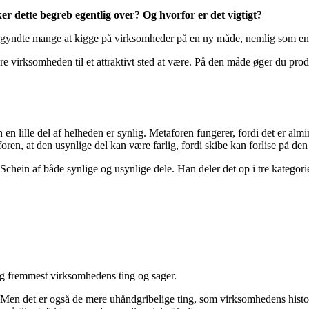
r dette begreb egentlig over? Og hvorfor er det vigtigt?
 begyndte mange at kigge på virksomheder på en ny måde, nemlig som en
 virksomheden til et attraktivt sted at være. På den måde øger du produ
 lille del af helheden er synlig. Metaforen fungerer, fordi det er almin
oren, at den usynlige del kan være farlig, fordi skibe kan forlise på den
chein af både synlige og usynlige dele. Han deler det op i tre kategori
t og fremmest virksomhedens ting og sager.
e. Men det er også de mere uhåndgribelige ting, som virksomhedens histori