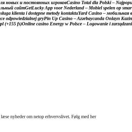
л
я
н
о
в
ы
х
и
п
о
с
т
о
я
н
н
ы
х
и
г
р
о
к
о
в
C
a
s
i
n
o
T
o
t
a
l
d
l
a
P
o
l
s
k
i
–
N
a
j
p
o
p
а
л
ь
н
ы
й
с
а
й
т
G
e
t
L
u
c
k
y
A
p
p
v
o
o
r
N
e
d
e
r
l
a
n
d
–
M
o
b
i
e
l
s
p
e
l
e
n
o
p
s
m
a
r
b
s
ł
u
g
a
k
l
i
e
n
t
a
i
d
o
s
t
ę
p
n
e
m
e
t
o
d
y
k
o
n
t
a
k
t
u
Y
a
r
d
C
a
s
i
n
o
–
м
о
б
и
л
ь
н
а
я
ą
c
e
o
d
p
o
w
i
e
d
z
i
a
l
n
e
j
g
r
y
P
i
n
U
p
C
a
s
i
n
o
–
A
z
ə
r
b
a
y
c
a
n
d
a
O
n
l
a
y
n
K
a
z
i
p
l
(
+
1
5
5
f
s
)
O
n
l
i
n
e
c
a
s
i
n
o
E
n
e
r
g
y
w
P
o
l
s
c
e
–
L
o
g
o
w
a
n
i
e
i
z
a
r
z
ą
d
z
a
n
i
du læse nyheder om netop erhvervslivet. Følg med her