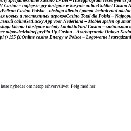
f
e
r
t
y
s
p
e
c
j
a
l
n
e
O
n
l
i
n
e
k
a
s
z
i
n
ó
L
V
B
e
t
–
H
ű
s
é
g
p
r
o
g
r
a
m
v
e
r
s
e
n
y
e
k
é
s
j
á
V
C
a
s
i
n
o
–
n
a
j
l
e
p
s
z
e
g
r
y
d
o
s
t
ę
p
n
e
w
k
a
s
y
n
i
e
o
n
l
i
n
e
G
o
l
d
b
e
t
C
a
s
i
n
o
y
P
e
l
i
c
a
n
C
a
s
i
n
o
P
o
l
s
k
a
–
o
b
s
ł
u
g
a
k
l
i
e
n
t
a
i
p
o
m
o
c
t
e
c
h
n
i
c
z
n
a
L
o
l
a
J
a
л
я
н
о
в
ы
х
и
п
о
с
т
о
я
н
н
ы
х
и
г
р
о
к
о
в
C
a
s
i
n
o
T
o
t
a
l
d
l
a
P
o
l
s
k
i
–
N
a
j
p
o
p
а
л
ь
н
ы
й
с
а
й
т
G
e
t
L
u
c
k
y
A
p
p
v
o
o
r
N
e
d
e
r
l
a
n
d
–
M
o
b
i
e
l
s
p
e
l
e
n
o
p
s
m
a
r
b
s
ł
u
g
a
k
l
i
e
n
t
a
i
d
o
s
t
ę
p
n
e
m
e
t
o
d
y
k
o
n
t
a
k
t
u
Y
a
r
d
C
a
s
i
n
o
–
м
о
б
и
л
ь
н
а
я
ą
c
e
o
d
p
o
w
i
e
d
z
i
a
l
n
e
j
g
r
y
P
i
n
U
p
C
a
s
i
n
o
–
A
z
ə
r
b
a
y
c
a
n
d
a
O
n
l
a
y
n
K
a
z
i
p
l
(
+
1
5
5
f
s
)
O
n
l
i
n
e
c
a
s
i
n
o
E
n
e
r
g
y
w
P
o
l
s
c
e
–
L
o
g
o
w
a
n
i
e
i
z
a
r
z
ą
d
z
a
n
i
du læse nyheder om netop erhvervslivet. Følg med her