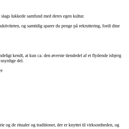
 slags lukkede samfund med deres egen kultur.
ktiviteten, og samtidig sparer du penge på rekruttering, fordi dine
deligt kendt, at kun ca. den øverste tiendedel af et flydende isbjerg
 usynlige del.
er
e og de ritualer og traditioner, der er knyttet til virksomheden, og