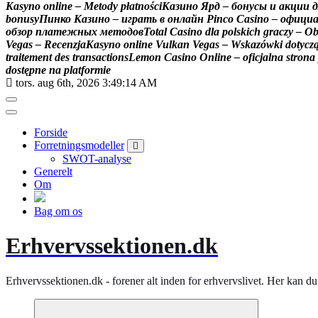
K
a
s
y
n
o
o
n
l
i
n
e
–
M
e
t
o
d
y
p
ł
a
t
n
o
ś
c
i
К
а
з
и
н
о
Я
р
д
–
б
о
н
у
с
ы
и
а
к
ц
и
и
д
b
o
n
u
s
y
П
и
н
к
о
К
а
з
и
н
о
–
и
г
р
а
т
ь
в
о
н
л
а
й
н
P
i
n
c
o
C
a
s
i
n
o
–
о
ф
и
ц
и
о
б
з
о
р
п
л
а
т
е
ж
н
ы
х
м
е
т
о
д
о
в
T
o
t
a
l
C
a
s
i
n
o
d
l
a
p
o
l
s
k
i
c
h
g
r
a
c
z
y
–
O
V
e
g
a
s
–
R
e
c
e
n
z
j
a
K
a
s
y
n
o
o
n
l
i
n
e
V
u
l
k
a
n
V
e
g
a
s
–
W
s
k
a
z
ó
w
k
i
d
o
t
y
c
z
t
r
a
i
t
e
m
e
n
t
d
e
s
t
r
a
n
s
a
c
t
i
o
n
s
L
e
m
o
n
C
a
s
i
n
o
O
n
l
i
n
e
–
o
f
i
c
j
a
l
n
a
s
t
r
o
n
a
d
o
s
t
ę
p
n
e
n
a
p
l
a
t
f
o
r
m
i
e
tors. aug 6th, 2026
3:49:15 AM
Forside
Forretningsmodeller
SWOT-analyse
Generelt
Om
Bag om os
Erhvervssektionen.dk
Erhvervssektionen.dk - forener alt inden for erhvervslivet. Her kan 