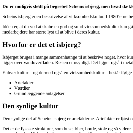
Du er muligvis stødt på begrebet Scheins isbjerg, men hvad dække
Scheins isbjerg er en beskrivelse af virksomhedskultur. I 1980’erne
Idéen er, at du ved at skabe en god og sund virksomhedskultur kan gøre
medarbejdere har større lyst til at blive i deres kultur.
Hvorfor er det et isbjerg?
Isbjerget bruges i mange sammenhænge til at beskrive noget, hvor kun en
ligger over vandoverfladen. Resten er usynligt. Det ligger også i metaf
Enhver kultur – og dermed også en virksomhedskultur – består ifølge S
Artefakter
Værdier
Grundlæggende antagelser
Den synlige kultur
Den synlige del af Scheins isbjerg er artefakterne. Artefakter er førs
Det er de fysiske strukturer, som huse, biler, borde, stole og så vider