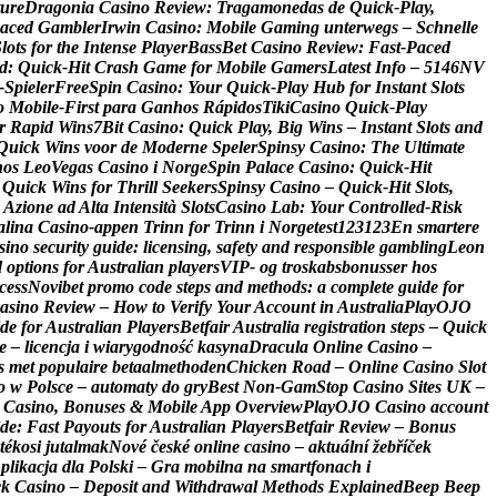
u
r
e
D
r
a
g
o
n
i
a
C
a
s
i
n
o
R
e
v
i
e
w
:
T
r
a
g
a
m
o
n
e
d
a
s
d
e
Q
u
i
c
k
‑
P
l
a
y
,
a
c
e
d
G
a
m
b
l
e
r
I
r
w
i
n
C
a
s
i
n
o
:
M
o
b
i
l
e
G
a
m
i
n
g
u
n
t
e
r
w
e
g
s
–
S
c
h
n
e
l
l
e
S
l
o
t
s
f
o
r
t
h
e
I
n
t
e
n
s
e
P
l
a
y
e
r
B
a
s
s
B
e
t
C
a
s
i
n
o
R
e
v
i
e
w
:
F
a
s
t
‑
P
a
c
e
d
d
:
Q
u
i
c
k
‑
H
i
t
C
r
a
s
h
G
a
m
e
f
o
r
M
o
b
i
l
e
G
a
m
e
r
s
L
a
t
e
s
t
I
n
f
o
–
5
1
4
6
N
V
‑
S
p
i
e
l
e
r
F
r
e
e
S
p
i
n
C
a
s
i
n
o
:
Y
o
u
r
Q
u
i
c
k
‑
P
l
a
y
H
u
b
f
o
r
I
n
s
t
a
n
t
S
l
o
t
s
o
M
o
b
i
l
e
‑
F
i
r
s
t
p
a
r
a
G
a
n
h
o
s
R
á
p
i
d
o
s
T
i
k
i
C
a
s
i
n
o
Q
u
i
c
k
‑
P
l
a
y
r
R
a
p
i
d
W
i
n
s
7
B
i
t
C
a
s
i
n
o
:
Q
u
i
c
k
P
l
a
y
,
B
i
g
W
i
n
s
–
I
n
s
t
a
n
t
S
l
o
t
s
a
n
d
Q
u
i
c
k
W
i
n
s
v
o
o
r
d
e
M
o
d
e
r
n
e
S
p
e
l
e
r
S
p
i
n
s
y
C
a
s
i
n
o
:
T
h
e
U
l
t
i
m
a
t
e
h
o
s
L
e
o
V
e
g
a
s
C
a
s
i
n
o
i
N
o
r
g
e
S
p
i
n
P
a
l
a
c
e
C
a
s
i
n
o
:
Q
u
i
c
k
‑
H
i
t
Q
u
i
c
k
W
i
n
s
f
o
r
T
h
r
i
l
l
S
e
e
k
e
r
s
S
p
i
n
s
y
C
a
s
i
n
o
–
Q
u
i
c
k
‑
H
i
t
S
l
o
t
s
,
A
z
i
o
n
e
a
d
A
l
t
a
I
n
t
e
n
s
i
t
à
S
l
o
t
s
C
a
s
i
n
o
L
a
b
:
Y
o
u
r
C
o
n
t
r
o
l
l
e
d
‑
R
i
s
k
a
l
i
n
a
C
a
s
i
n
o
-
a
p
p
e
n
T
r
i
n
n
f
o
r
T
r
i
n
n
i
N
o
r
g
e
t
e
s
t
1
2
3
1
2
3
E
n
s
m
a
r
t
e
r
e
s
i
n
o
s
e
c
u
r
i
t
y
g
u
i
d
e
:
l
i
c
e
n
s
i
n
g
,
s
a
f
e
t
y
a
n
d
r
e
s
p
o
n
s
i
b
l
e
g
a
m
b
l
i
n
g
L
e
o
n
d
o
p
t
i
o
n
s
f
o
r
A
u
s
t
r
a
l
i
a
n
p
l
a
y
e
r
s
V
I
P
-
o
g
t
r
o
s
k
a
b
s
b
o
n
u
s
s
e
r
h
o
s
c
e
s
s
N
o
v
i
b
e
t
p
r
o
m
o
c
o
d
e
s
t
e
p
s
a
n
d
m
e
t
h
o
d
s
:
a
c
o
m
p
l
e
t
e
g
u
i
d
e
f
o
r
a
s
i
n
o
R
e
v
i
e
w
–
H
o
w
t
o
V
e
r
i
f
y
Y
o
u
r
A
c
c
o
u
n
t
i
n
A
u
s
t
r
a
l
i
a
P
l
a
y
O
J
O
d
e
f
o
r
A
u
s
t
r
a
l
i
a
n
P
l
a
y
e
r
s
B
e
t
f
a
i
r
A
u
s
t
r
a
l
i
a
r
e
g
i
s
t
r
a
t
i
o
n
s
t
e
p
s
–
Q
u
i
c
k
e
–
l
i
c
e
n
c
j
a
i
w
i
a
r
y
g
o
d
n
o
ś
ć
k
a
s
y
n
a
D
r
a
c
u
l
a
O
n
l
i
n
e
C
a
s
i
n
o
–
s
m
e
t
p
o
p
u
l
a
i
r
e
b
e
t
a
a
l
m
e
t
h
o
d
e
n
C
h
i
c
k
e
n
R
o
a
d
–
O
n
l
i
n
e
C
a
s
i
n
o
S
l
o
t
o
w
P
o
l
s
c
e
–
a
u
t
o
m
a
t
y
d
o
g
r
y
B
e
s
t
N
o
n
-
G
a
m
S
t
o
p
C
a
s
i
n
o
S
i
t
e
s
U
K
–
C
a
s
i
n
o
,
B
o
n
u
s
e
s
&
M
o
b
i
l
e
A
p
p
O
v
e
r
v
i
e
w
P
l
a
y
O
J
O
C
a
s
i
n
o
a
c
c
o
u
n
t
d
e
:
F
a
s
t
P
a
y
o
u
t
s
f
o
r
A
u
s
t
r
a
l
i
a
n
P
l
a
y
e
r
s
B
e
t
f
a
i
r
R
e
v
i
e
w
–
B
o
n
u
s
t
é
k
o
s
i
j
u
t
a
l
m
a
k
N
o
v
é
č
e
s
k
é
o
n
l
i
n
e
c
a
s
i
n
o
–
a
k
t
u
á
l
n
í
ž
e
b
ř
í
č
e
k
A
p
l
i
k
a
c
j
a
d
l
a
P
o
l
s
k
i
–
G
r
a
m
o
b
i
l
n
a
n
a
s
m
a
r
t
f
o
n
a
c
h
i
c
k
C
a
s
i
n
o
–
D
e
p
o
s
i
t
a
n
d
W
i
t
h
d
r
a
w
a
l
M
e
t
h
o
d
s
E
x
p
l
a
i
n
e
d
B
e
e
p
B
e
e
p