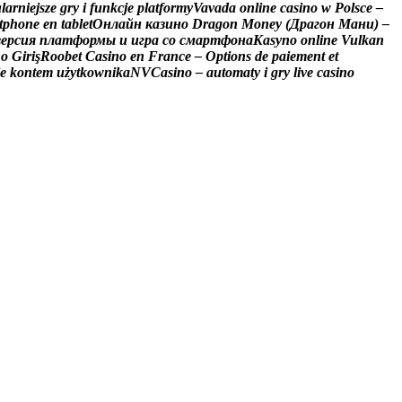
u
l
a
r
n
i
e
j
s
z
e
g
r
y
i
f
u
n
k
c
j
e
p
l
a
t
f
o
r
m
y
V
a
v
a
d
a
o
n
l
i
n
e
c
a
s
i
n
o
w
P
o
l
s
c
e
–
t
p
h
o
n
e
e
n
t
a
b
l
e
t
О
н
л
а
й
н
к
а
з
и
н
о
D
r
a
g
o
n
M
o
n
e
y
(
Д
р
а
г
о
н
М
а
н
и
)
–
в
е
р
с
и
я
п
л
а
т
ф
о
р
м
ы
и
и
г
р
а
с
о
с
м
а
р
т
ф
о
н
а
K
a
s
y
n
o
o
n
l
i
n
e
V
u
l
k
a
n
n
o
G
i
r
i
ş
R
o
o
b
e
t
C
a
s
i
n
o
e
n
F
r
a
n
c
e
–
O
p
t
i
o
n
s
d
e
p
a
i
e
m
e
n
t
e
t
e
k
o
n
t
e
m
u
ż
y
t
k
o
w
n
i
k
a
N
V
C
a
s
i
n
o
–
a
u
t
o
m
a
t
y
i
g
r
y
l
i
v
e
c
a
s
i
n
o