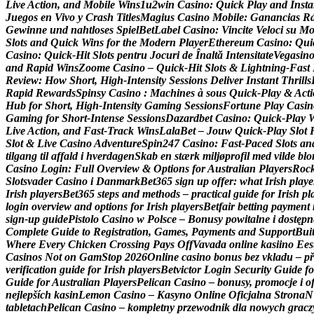
L
i
v
e
A
c
t
i
o
n
,
a
n
d
M
o
b
i
l
e
W
i
n
s
1
u
2
w
i
n
C
a
s
i
n
o
:
Q
u
i
c
k
P
l
a
y
a
n
d
I
n
s
t
a
J
u
e
g
o
s
e
n
V
i
v
o
y
C
r
a
s
h
T
i
t
l
e
s
M
a
g
i
u
s
C
a
s
i
n
o
M
o
b
i
l
e
:
G
a
n
a
n
c
i
a
s
R
G
e
w
i
n
n
e
u
n
d
n
a
h
t
l
o
s
e
s
S
p
i
e
l
B
e
t
L
a
b
e
l
C
a
s
i
n
o
:
V
i
n
c
i
t
e
V
e
l
o
c
i
s
u
M
S
l
o
t
s
a
n
d
Q
u
i
c
k
W
i
n
s
f
o
r
t
h
e
M
o
d
e
r
n
P
l
a
y
e
r
E
t
h
e
r
e
u
m
C
a
s
i
n
o
:
Q
u
i
C
a
s
i
n
o
:
Q
u
i
c
k
‑
H
i
t
S
l
o
t
s
p
e
n
t
r
u
J
o
c
u
r
i
d
e
Î
n
a
l
t
ă
I
n
t
e
n
s
i
t
a
t
e
V
e
g
a
s
i
n
a
n
d
R
a
p
i
d
W
i
n
s
Z
o
o
m
e
C
a
s
i
n
o
–
Q
u
i
c
k
‑
H
i
t
S
l
o
t
s
&
L
i
g
h
t
n
i
n
g
‑
F
a
s
t
R
e
v
i
e
w
:
H
o
w
S
h
o
r
t
,
H
i
g
h
‑
I
n
t
e
n
s
i
t
y
S
e
s
s
i
o
n
s
D
e
l
i
v
e
r
I
n
s
t
a
n
t
T
h
r
i
l
l
s
R
a
p
i
d
R
e
w
a
r
d
s
S
p
i
n
s
y
C
a
s
i
n
o
:
M
a
c
h
i
n
e
s
à
s
o
u
s
Q
u
i
c
k
‑
P
l
a
y
&
A
c
t
i
H
u
b
f
o
r
S
h
o
r
t
,
H
i
g
h
‑
I
n
t
e
n
s
i
t
y
G
a
m
i
n
g
S
e
s
s
i
o
n
s
F
o
r
t
u
n
e
P
l
a
y
C
a
s
i
n
G
a
m
i
n
g
f
o
r
S
h
o
r
t
‑
I
n
t
e
n
s
e
S
e
s
s
i
o
n
s
D
a
z
a
r
d
b
e
t
C
a
s
i
n
o
:
Q
u
i
c
k
‑
P
l
a
y
L
i
v
e
A
c
t
i
o
n
,
a
n
d
F
a
s
t
‑
T
r
a
c
k
W
i
n
s
L
a
l
a
B
e
t
–
J
o
u
w
Q
u
i
c
k
‑
P
l
a
y
S
l
o
t
S
l
o
t
&
L
i
v
e
C
a
s
i
n
o
A
d
v
e
n
t
u
r
e
S
p
i
n
2
4
7
C
a
s
i
n
o
:
F
a
s
t
‑
P
a
c
e
d
S
l
o
t
s
a
n
t
i
l
g
a
n
g
t
i
l
a
f
f
a
l
d
i
h
v
e
r
d
a
g
e
n
S
k
a
b
e
n
s
t
æ
r
k
m
i
l
j
ø
p
r
o
f
i
l
m
e
d
v
i
l
d
e
b
l
o
C
a
s
i
n
o
L
o
g
i
n
:
F
u
l
l
O
v
e
r
v
i
e
w
&
O
p
t
i
o
n
s
f
o
r
A
u
s
t
r
a
l
i
a
n
P
l
a
y
e
r
s
R
o
c
S
l
o
t
s
v
a
d
e
r
C
a
s
i
n
o
i
D
a
n
m
a
r
k
B
e
t
3
6
5
s
i
g
n
u
p
o
f
f
e
r
:
w
h
a
t
I
r
i
s
h
p
l
a
y
e
I
r
i
s
h
p
l
a
y
e
r
s
B
e
t
3
6
5
s
t
e
p
s
a
n
d
m
e
t
h
o
d
s
–
p
r
a
c
t
i
c
a
l
g
u
i
d
e
f
o
r
I
r
i
s
h
p
l
l
o
g
i
n
o
v
e
r
v
i
e
w
a
n
d
o
p
t
i
o
n
s
f
o
r
I
r
i
s
h
p
l
a
y
e
r
s
B
e
t
f
a
i
r
b
e
t
t
i
n
g
p
a
y
m
e
n
t
s
i
g
n
‑
u
p
g
u
i
d
e
P
i
s
t
o
l
o
C
a
s
i
n
o
w
P
o
l
s
c
e
–
B
o
n
u
s
y
p
o
w
i
t
a
l
n
e
i
d
o
s
t
ę
p
n
C
o
m
p
l
e
t
e
G
u
i
d
e
t
o
R
e
g
i
s
t
r
a
t
i
o
n
,
G
a
m
e
s
,
P
a
y
m
e
n
t
s
a
n
d
S
u
p
p
o
r
t
B
u
i
W
h
e
r
e
E
v
e
r
y
C
h
i
c
k
e
n
C
r
o
s
s
i
n
g
P
a
y
s
O
f
f
V
a
v
a
d
a
o
n
l
i
n
e
k
a
s
i
i
n
o
E
e
s
C
a
s
i
n
o
s
N
o
t
o
n
G
a
m
S
t
o
p
2
0
2
6
O
n
l
i
n
e
c
a
s
i
n
o
b
o
n
u
s
b
e
z
v
k
l
a
d
u
–
p
ř
v
e
r
i
f
i
c
a
t
i
o
n
g
u
i
d
e
f
o
r
I
r
i
s
h
p
l
a
y
e
r
s
B
e
t
v
i
c
t
o
r
L
o
g
i
n
S
e
c
u
r
i
t
y
G
u
i
d
e
f
o
G
u
i
d
e
f
o
r
A
u
s
t
r
a
l
i
a
n
P
l
a
y
e
r
s
P
e
l
i
c
a
n
C
a
s
i
n
o
–
b
o
n
u
s
y
,
p
r
o
m
o
c
j
e
i
o
n
e
j
l
e
p
š
í
c
h
k
a
s
i
n
L
e
m
o
n
C
a
s
i
n
o
–
K
a
s
y
n
o
O
n
l
i
n
e
O
f
i
c
j
a
l
n
a
S
t
r
o
n
a
N
t
a
b
l
e
t
a
c
h
P
e
l
i
c
a
n
C
a
s
i
n
o
–
k
o
m
p
l
e
t
n
y
p
r
z
e
w
o
d
n
i
k
d
l
a
n
o
w
y
c
h
g
r
a
c
z