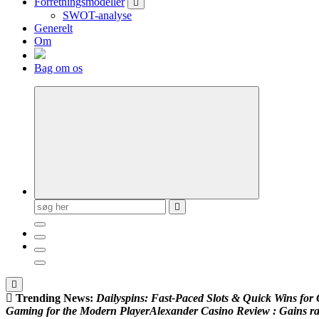
Forretningsmodeller
SWOT-analyse
Generelt
Om
Bag om os
Søg
efter:
Trending News:
D
a
i
l
y
s
p
i
n
s
:
F
a
s
t
‑
P
a
c
e
d
S
l
o
t
s
&
Q
u
i
c
k
W
i
n
s
f
o
r
G
a
m
i
n
g
f
o
r
t
h
e
M
o
d
e
r
n
P
l
a
y
e
r
A
l
e
x
a
n
d
e
r
C
a
s
i
n
o
R
e
v
i
e
w
:
G
a
i
n
s
r