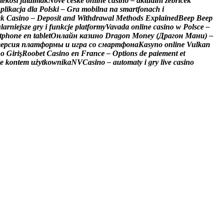
t
é
k
o
s
i
j
u
t
a
l
m
a
k
N
o
v
é
č
e
s
k
é
o
n
l
i
n
e
c
a
s
i
n
o
–
a
k
t
u
á
l
n
í
ž
e
b
ř
í
č
e
k
A
p
l
i
k
a
c
j
a
d
l
a
P
o
l
s
k
i
–
G
r
a
m
o
b
i
l
n
a
n
a
s
m
a
r
t
f
o
n
a
c
h
i
c
k
C
a
s
i
n
o
–
D
e
p
o
s
i
t
a
n
d
W
i
t
h
d
r
a
w
a
l
M
e
t
h
o
d
s
E
x
p
l
a
i
n
e
d
B
e
e
p
B
e
e
p
u
l
a
r
n
i
e
j
s
z
e
g
r
y
i
f
u
n
k
c
j
e
p
l
a
t
f
o
r
m
y
V
a
v
a
d
a
o
n
l
i
n
e
c
a
s
i
n
o
w
P
o
l
s
c
e
–
t
p
h
o
n
e
e
n
t
a
b
l
e
t
О
н
л
а
й
н
к
а
з
и
н
о
D
r
a
g
o
n
M
o
n
e
y
(
Д
р
а
г
о
н
М
а
н
и
)
–
в
е
р
с
и
я
п
л
а
т
ф
о
р
м
ы
и
и
г
р
а
с
о
с
м
а
р
т
ф
о
н
а
K
a
s
y
n
o
o
n
l
i
n
e
V
u
l
k
a
n
n
o
G
i
r
i
ş
R
o
o
b
e
t
C
a
s
i
n
o
e
n
F
r
a
n
c
e
–
O
p
t
i
o
n
s
d
e
p
a
i
e
m
e
n
t
e
t
e
k
o
n
t
e
m
u
ż
y
t
k
o
w
n
i
k
a
N
V
C
a
s
i
n
o
–
a
u
t
o
m
a
t
y
i
g
r
y
l
i
v
e
c
a
s
i
n
o