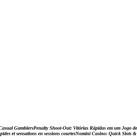
C
a
s
u
a
l
G
a
m
b
l
e
r
s
P
e
n
a
l
t
y
S
h
o
o
t
-
O
u
t
:
V
i
t
ó
r
i
a
s
R
á
p
i
d
a
s
e
m
u
m
J
o
g
o
d
a
p
i
d
e
s
e
t
s
e
n
s
a
t
i
o
n
s
e
n
s
e
s
s
i
o
n
s
c
o
u
r
t
e
s
N
o
m
i
n
i
C
a
s
i
n
o
:
Q
u
i
c
k
S
l
o
t
s
&