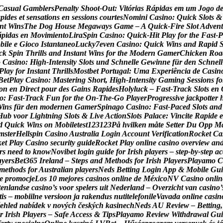
C
a
s
u
a
l
G
a
m
b
l
e
r
s
P
e
n
a
l
t
y
S
h
o
o
t
-
O
u
t
:
V
i
t
ó
r
i
a
s
R
á
p
i
d
a
s
e
m
u
m
J
o
g
o
d
a
p
i
d
e
s
e
t
s
e
n
s
a
t
i
o
n
s
e
n
s
e
s
s
i
o
n
s
c
o
u
r
t
e
s
N
o
m
i
n
i
C
a
s
i
n
o
:
Q
u
i
c
k
S
l
o
t
s
&
n
t
W
i
n
s
T
h
e
D
o
g
H
o
u
s
e
M
e
g
a
w
a
y
s
G
a
m
e
–
A
Q
u
i
c
k
‑
F
i
r
e
S
l
o
t
A
d
v
e
n
t
á
p
i
d
a
s
e
n
M
o
v
i
m
i
e
n
t
o
L
i
r
a
S
p
i
n
C
a
s
i
n
o
:
Q
u
i
c
k
‑
H
i
t
P
l
a
y
f
o
r
t
h
e
F
a
s
t
‑
P
o
b
i
l
e
e
G
i
o
c
o
I
s
t
a
n
t
a
n
e
o
L
u
c
k
y
7
e
v
e
n
C
a
s
i
n
o
:
Q
u
i
c
k
W
i
n
s
a
n
d
R
a
p
i
d
c
k
S
p
i
n
T
h
r
i
l
l
s
a
n
d
I
n
s
t
a
n
t
W
i
n
s
f
o
r
t
h
e
M
o
d
e
r
n
G
a
m
e
r
C
h
i
c
k
e
n
R
o
a
o
C
a
s
i
n
o
:
H
i
g
h
‑
I
n
t
e
n
s
i
t
y
S
l
o
t
s
u
n
d
S
c
h
n
e
l
l
e
G
e
w
i
n
n
e
f
ü
r
d
e
n
S
c
h
n
e
l
l
P
l
a
y
f
o
r
I
n
s
t
a
n
t
T
h
r
i
l
l
s
M
o
s
t
b
e
t
P
o
r
t
u
g
a
l
:
U
m
a
E
x
p
e
r
i
ê
n
c
i
a
d
e
C
a
s
i
n
B
e
t
P
l
a
y
C
a
s
i
n
o
:
M
a
s
t
e
r
i
n
g
S
h
o
r
t
,
H
i
g
h
‑
I
n
t
e
n
s
i
t
y
G
a
m
i
n
g
S
e
s
s
i
o
n
s
f
o
o
n
e
n
D
i
r
e
c
t
p
o
u
r
d
e
s
G
a
i
n
s
R
a
p
i
d
e
s
H
o
l
y
l
u
c
k
–
F
a
s
t
‑
T
r
a
c
k
S
l
o
t
s
e
n
o
:
F
a
s
t
‑
T
r
a
c
k
F
u
n
f
o
r
t
h
e
O
n
‑
T
h
e
‑
G
o
P
l
a
y
e
r
P
r
o
g
r
e
s
s
i
v
e
j
a
c
k
p
o
t
t
e
r
W
i
n
s
f
ü
r
d
e
n
m
o
d
e
r
n
e
n
G
a
m
e
r
S
p
i
n
a
g
o
C
a
s
i
n
o
:
F
a
s
t
‑
P
a
c
e
d
S
l
o
t
s
a
n
d
H
u
b
v
o
o
r
L
i
g
h
t
n
i
n
g
S
l
o
t
s
&
L
i
v
e
A
c
t
i
o
n
S
l
o
t
s
P
a
l
a
c
e
:
V
i
n
c
i
t
e
R
a
p
i
d
e
e
d
Q
u
i
c
k
W
i
n
s
o
n
M
o
b
i
l
e
t
e
s
t
1
2
3
1
2
3
P
å
h
v
i
l
k
e
n
m
å
t
e
S
e
t
t
e
r
D
u
O
p
p
M
m
s
t
e
r
H
e
l
l
s
p
i
n
C
a
s
i
n
o
A
u
s
t
r
a
l
i
a
L
o
g
i
n
A
c
c
o
u
n
t
V
e
r
i
f
i
c
a
t
i
o
n
R
o
c
k
e
t
C
a
k
e
t
P
l
a
y
C
a
s
i
n
o
s
e
c
u
r
i
t
y
g
u
i
d
e
R
o
c
k
e
t
P
l
a
y
o
n
l
i
n
e
c
a
s
i
n
o
o
v
e
r
v
i
e
w
a
n
r
s
n
e
e
d
t
o
k
n
o
w
N
o
v
i
b
e
t
l
o
g
i
n
g
u
i
d
e
f
o
r
I
r
i
s
h
p
l
a
y
e
r
s
–
s
t
e
p
‑
b
y
‑
s
t
e
p
a
c
a
y
e
r
s
B
e
t
3
6
5
I
r
e
l
a
n
d
–
S
t
e
p
s
a
n
d
M
e
t
h
o
d
s
f
o
r
I
r
i
s
h
P
l
a
y
e
r
s
P
l
a
y
a
m
o
C
m
e
t
h
o
d
s
f
o
r
A
u
s
t
r
a
l
i
a
n
p
l
a
y
e
r
s
N
e
d
s
B
e
t
t
i
n
g
L
o
g
i
n
A
p
p
&
M
o
b
i
l
e
G
u
i
e
p
r
o
m
o
c
j
e
L
o
s
1
0
m
e
j
o
r
e
s
c
a
s
i
n
o
s
o
n
l
i
n
e
d
e
M
é
x
i
c
o
N
V
C
a
s
i
n
o
o
n
l
i
n
t
e
n
l
a
n
d
s
e
c
a
s
i
n
o
’
s
v
o
o
r
s
p
e
l
e
r
s
u
i
t
N
e
d
e
r
l
a
n
d
–
O
v
e
r
z
i
c
h
t
v
a
n
c
a
s
i
n
o
’
t
i
s
–
m
o
b
i
i
l
n
e
v
e
r
s
i
o
o
n
j
a
r
a
k
e
n
d
u
s
n
u
t
i
t
e
l
e
f
o
n
i
l
e
V
a
v
a
d
a
o
n
l
i
n
e
c
a
s
i
n
e
h
l
e
d
n
a
b
í
d
e
k
v
n
o
v
ý
c
h
č
e
s
k
ý
c
h
k
a
s
i
n
e
c
h
N
e
d
s
A
U
R
e
v
i
e
w
–
B
e
t
t
i
n
g
,
r
I
r
i
s
h
P
l
a
y
e
r
s
–
S
a
f
e
A
c
c
e
s
s
&
T
i
p
s
P
l
a
y
a
m
o
R
e
v
i
e
w
W
i
t
h
d
r
a
w
a
l
G
u
i