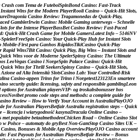
e
C
r
a
s
h
c
o
m
T
e
m
a
d
e
F
u
t
e
b
o
l
S
p
i
n
B
o
n
d
C
a
s
i
n
o
:
F
a
s
t
‑
T
r
a
c
k
I
n
s
t
a
n
t
W
i
n
s
f
o
r
t
h
e
M
o
d
e
r
n
P
l
a
y
e
r
R
o
o
l
i
C
a
s
i
n
o
–
Q
u
i
c
k
‑
H
i
t
S
l
o
t
s
,
u
r
e
D
r
a
g
o
n
i
a
C
a
s
i
n
o
R
e
v
i
e
w
:
T
r
a
g
a
m
o
n
e
d
a
s
d
e
Q
u
i
c
k
‑
P
l
a
y
,
a
c
e
d
G
a
m
b
l
e
r
I
r
w
i
n
C
a
s
i
n
o
:
M
o
b
i
l
e
G
a
m
i
n
g
u
n
t
e
r
w
e
g
s
–
S
c
h
n
e
l
l
e
S
l
o
t
s
f
o
r
t
h
e
I
n
t
e
n
s
e
P
l
a
y
e
r
B
a
s
s
B
e
t
C
a
s
i
n
o
R
e
v
i
e
w
:
F
a
s
t
‑
P
a
c
e
d
d
:
Q
u
i
c
k
‑
H
i
t
C
r
a
s
h
G
a
m
e
f
o
r
M
o
b
i
l
e
G
a
m
e
r
s
L
a
t
e
s
t
I
n
f
o
–
5
1
4
6
N
V
‑
S
p
i
e
l
e
r
F
r
e
e
S
p
i
n
C
a
s
i
n
o
:
Y
o
u
r
Q
u
i
c
k
‑
P
l
a
y
H
u
b
f
o
r
I
n
s
t
a
n
t
S
l
o
t
s
o
M
o
b
i
l
e
‑
F
i
r
s
t
p
a
r
a
G
a
n
h
o
s
R
á
p
i
d
o
s
T
i
k
i
C
a
s
i
n
o
Q
u
i
c
k
‑
P
l
a
y
r
R
a
p
i
d
W
i
n
s
7
B
i
t
C
a
s
i
n
o
:
Q
u
i
c
k
P
l
a
y
,
B
i
g
W
i
n
s
–
I
n
s
t
a
n
t
S
l
o
t
s
a
n
d
Q
u
i
c
k
W
i
n
s
v
o
o
r
d
e
M
o
d
e
r
n
e
S
p
e
l
e
r
S
p
i
n
s
y
C
a
s
i
n
o
:
T
h
e
U
l
t
i
m
a
t
e
h
o
s
L
e
o
V
e
g
a
s
C
a
s
i
n
o
i
N
o
r
g
e
S
p
i
n
P
a
l
a
c
e
C
a
s
i
n
o
:
Q
u
i
c
k
‑
H
i
t
Q
u
i
c
k
W
i
n
s
f
o
r
T
h
r
i
l
l
S
e
e
k
e
r
s
S
p
i
n
s
y
C
a
s
i
n
o
–
Q
u
i
c
k
‑
H
i
t
S
l
o
t
s
,
A
z
i
o
n
e
a
d
A
l
t
a
I
n
t
e
n
s
i
t
à
S
l
o
t
s
C
a
s
i
n
o
L
a
b
:
Y
o
u
r
C
o
n
t
r
o
l
l
e
d
‑
R
i
s
k
a
l
i
n
a
C
a
s
i
n
o
-
a
p
p
e
n
T
r
i
n
n
f
o
r
T
r
i
n
n
i
N
o
r
g
e
t
e
s
t
1
2
3
1
2
3
E
n
s
m
a
r
t
e
r
e
s
i
n
o
s
e
c
u
r
i
t
y
g
u
i
d
e
:
l
i
c
e
n
s
i
n
g
,
s
a
f
e
t
y
a
n
d
r
e
s
p
o
n
s
i
b
l
e
g
a
m
b
l
i
n
g
L
e
o
n
d
o
p
t
i
o
n
s
f
o
r
A
u
s
t
r
a
l
i
a
n
p
l
a
y
e
r
s
V
I
P
-
o
g
t
r
o
s
k
a
b
s
b
o
n
u
s
s
e
r
h
o
s
c
e
s
s
N
o
v
i
b
e
t
p
r
o
m
o
c
o
d
e
s
t
e
p
s
a
n
d
m
e
t
h
o
d
s
:
a
c
o
m
p
l
e
t
e
g
u
i
d
e
f
o
r
a
s
i
n
o
R
e
v
i
e
w
–
H
o
w
t
o
V
e
r
i
f
y
Y
o
u
r
A
c
c
o
u
n
t
i
n
A
u
s
t
r
a
l
i
a
P
l
a
y
O
J
O
d
e
f
o
r
A
u
s
t
r
a
l
i
a
n
P
l
a
y
e
r
s
B
e
t
f
a
i
r
A
u
s
t
r
a
l
i
a
r
e
g
i
s
t
r
a
t
i
o
n
s
t
e
p
s
–
Q
u
i
c
k
e
–
l
i
c
e
n
c
j
a
i
w
i
a
r
y
g
o
d
n
o
ś
ć
k
a
s
y
n
a
D
r
a
c
u
l
a
O
n
l
i
n
e
C
a
s
i
n
o
–
s
m
e
t
p
o
p
u
l
a
i
r
e
b
e
t
a
a
l
m
e
t
h
o
d
e
n
C
h
i
c
k
e
n
R
o
a
d
–
O
n
l
i
n
e
C
a
s
i
n
o
S
l
o
t
o
w
P
o
l
s
c
e
–
a
u
t
o
m
a
t
y
d
o
g
r
y
B
e
s
t
N
o
n
-
G
a
m
S
t
o
p
C
a
s
i
n
o
S
i
t
e
s
U
K
–
C
a
s
i
n
o
,
B
o
n
u
s
e
s
&
M
o
b
i
l
e
A
p
p
O
v
e
r
v
i
e
w
P
l
a
y
O
J
O
C
a
s
i
n
o
a
c
c
o
u
n
t
d
e
:
F
a
s
t
P
a
y
o
u
t
s
f
o
r
A
u
s
t
r
a
l
i
a
n
P
l
a
y
e
r
s
B
e
t
f
a
i
r
R
e
v
i
e
w
–
B
o
n
u
s