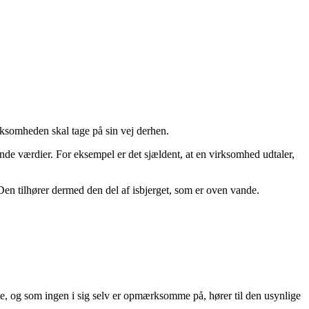
rksomheden skal tage på sin vej derhen.
nde værdier. For eksempel er det sjældent, at en virksomhed udtaler,
Den tilhører dermed den del af isbjerget, som er oven vande.
lse, og som ingen i sig selv er opmærksomme på, hører til den usynlige