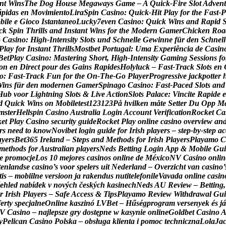
n
t
W
i
n
s
T
h
e
D
o
g
H
o
u
s
e
M
e
g
a
w
a
y
s
G
a
m
e
–
A
Q
u
i
c
k
‑
F
i
r
e
S
l
o
t
A
d
v
e
n
t
á
p
i
d
a
s
e
n
M
o
v
i
m
i
e
n
t
o
L
i
r
a
S
p
i
n
C
a
s
i
n
o
:
Q
u
i
c
k
‑
H
i
t
P
l
a
y
f
o
r
t
h
e
F
a
s
t
‑
P
o
b
i
l
e
e
G
i
o
c
o
I
s
t
a
n
t
a
n
e
o
L
u
c
k
y
7
e
v
e
n
C
a
s
i
n
o
:
Q
u
i
c
k
W
i
n
s
a
n
d
R
a
p
i
d
c
k
S
p
i
n
T
h
r
i
l
l
s
a
n
d
I
n
s
t
a
n
t
W
i
n
s
f
o
r
t
h
e
M
o
d
e
r
n
G
a
m
e
r
C
h
i
c
k
e
n
R
o
a
o
C
a
s
i
n
o
:
H
i
g
h
‑
I
n
t
e
n
s
i
t
y
S
l
o
t
s
u
n
d
S
c
h
n
e
l
l
e
G
e
w
i
n
n
e
f
ü
r
d
e
n
S
c
h
n
e
l
l
P
l
a
y
f
o
r
I
n
s
t
a
n
t
T
h
r
i
l
l
s
M
o
s
t
b
e
t
P
o
r
t
u
g
a
l
:
U
m
a
E
x
p
e
r
i
ê
n
c
i
a
d
e
C
a
s
i
n
B
e
t
P
l
a
y
C
a
s
i
n
o
:
M
a
s
t
e
r
i
n
g
S
h
o
r
t
,
H
i
g
h
‑
I
n
t
e
n
s
i
t
y
G
a
m
i
n
g
S
e
s
s
i
o
n
s
f
o
o
n
e
n
D
i
r
e
c
t
p
o
u
r
d
e
s
G
a
i
n
s
R
a
p
i
d
e
s
H
o
l
y
l
u
c
k
–
F
a
s
t
‑
T
r
a
c
k
S
l
o
t
s
e
n
o
:
F
a
s
t
‑
T
r
a
c
k
F
u
n
f
o
r
t
h
e
O
n
‑
T
h
e
‑
G
o
P
l
a
y
e
r
P
r
o
g
r
e
s
s
i
v
e
j
a
c
k
p
o
t
t
e
r
W
i
n
s
f
ü
r
d
e
n
m
o
d
e
r
n
e
n
G
a
m
e
r
S
p
i
n
a
g
o
C
a
s
i
n
o
:
F
a
s
t
‑
P
a
c
e
d
S
l
o
t
s
a
n
d
H
u
b
v
o
o
r
L
i
g
h
t
n
i
n
g
S
l
o
t
s
&
L
i
v
e
A
c
t
i
o
n
S
l
o
t
s
P
a
l
a
c
e
:
V
i
n
c
i
t
e
R
a
p
i
d
e
e
d
Q
u
i
c
k
W
i
n
s
o
n
M
o
b
i
l
e
t
e
s
t
1
2
3
1
2
3
P
å
h
v
i
l
k
e
n
m
å
t
e
S
e
t
t
e
r
D
u
O
p
p
M
m
s
t
e
r
H
e
l
l
s
p
i
n
C
a
s
i
n
o
A
u
s
t
r
a
l
i
a
L
o
g
i
n
A
c
c
o
u
n
t
V
e
r
i
f
i
c
a
t
i
o
n
R
o
c
k
e
t
C
a
k
e
t
P
l
a
y
C
a
s
i
n
o
s
e
c
u
r
i
t
y
g
u
i
d
e
R
o
c
k
e
t
P
l
a
y
o
n
l
i
n
e
c
a
s
i
n
o
o
v
e
r
v
i
e
w
a
n
r
s
n
e
e
d
t
o
k
n
o
w
N
o
v
i
b
e
t
l
o
g
i
n
g
u
i
d
e
f
o
r
I
r
i
s
h
p
l
a
y
e
r
s
–
s
t
e
p
‑
b
y
‑
s
t
e
p
a
c
a
y
e
r
s
B
e
t
3
6
5
I
r
e
l
a
n
d
–
S
t
e
p
s
a
n
d
M
e
t
h
o
d
s
f
o
r
I
r
i
s
h
P
l
a
y
e
r
s
P
l
a
y
a
m
o
C
m
e
t
h
o
d
s
f
o
r
A
u
s
t
r
a
l
i
a
n
p
l
a
y
e
r
s
N
e
d
s
B
e
t
t
i
n
g
L
o
g
i
n
A
p
p
&
M
o
b
i
l
e
G
u
i
e
p
r
o
m
o
c
j
e
L
o
s
1
0
m
e
j
o
r
e
s
c
a
s
i
n
o
s
o
n
l
i
n
e
d
e
M
é
x
i
c
o
N
V
C
a
s
i
n
o
o
n
l
i
n
t
e
n
l
a
n
d
s
e
c
a
s
i
n
o
’
s
v
o
o
r
s
p
e
l
e
r
s
u
i
t
N
e
d
e
r
l
a
n
d
–
O
v
e
r
z
i
c
h
t
v
a
n
c
a
s
i
n
o
’
t
i
s
–
m
o
b
i
i
l
n
e
v
e
r
s
i
o
o
n
j
a
r
a
k
e
n
d
u
s
n
u
t
i
t
e
l
e
f
o
n
i
l
e
V
a
v
a
d
a
o
n
l
i
n
e
c
a
s
i
n
e
h
l
e
d
n
a
b
í
d
e
k
v
n
o
v
ý
c
h
č
e
s
k
ý
c
h
k
a
s
i
n
e
c
h
N
e
d
s
A
U
R
e
v
i
e
w
–
B
e
t
t
i
n
g
,
r
I
r
i
s
h
P
l
a
y
e
r
s
–
S
a
f
e
A
c
c
e
s
s
&
T
i
p
s
P
l
a
y
a
m
o
R
e
v
i
e
w
W
i
t
h
d
r
a
w
a
l
G
u
i
f
e
r
t
y
s
p
e
c
j
a
l
n
e
O
n
l
i
n
e
k
a
s
z
i
n
ó
L
V
B
e
t
–
H
ű
s
é
g
p
r
o
g
r
a
m
v
e
r
s
e
n
y
e
k
é
s
j
á
V
C
a
s
i
n
o
–
n
a
j
l
e
p
s
z
e
g
r
y
d
o
s
t
ę
p
n
e
w
k
a
s
y
n
i
e
o
n
l
i
n
e
G
o
l
d
b
e
t
C
a
s
i
n
o
y
P
e
l
i
c
a
n
C
a
s
i
n
o
P
o
l
s
k
a
–
o
b
s
ł
u
g
a
k
l
i
e
n
t
a
i
p
o
m
o
c
t
e
c
h
n
i
c
z
n
a
L
o
l
a
J
a