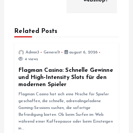
webshop?
l
æ
g
Related Posts
s
Admin3
Generelt
august 6, 2026
n
4 views
Flagman Casino: Schnelle Gewinne
a
und High‑Intensity Slots für den
modernen Spieler
v
Flagman Casino hat sich eine Nische für Spieler
geschaffen, die schnelle, adrenalingeladene
i
Gaming‑Sessions suchen, die sofortige
Befriedigung bieten. Ob beim Surfen im Web
g
während einer Kaffeepause oder beim Einsteigen
in…