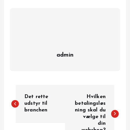
admin
I
Det rette
Hvilken
n
udstyr til
betalingsløs
branchen
ning skal du
vælge til
d
din