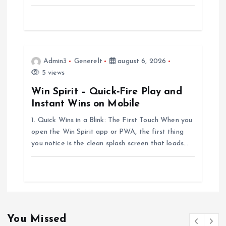
a
t
i
Admin3
Generelt
august 6, 2026
o
5 views
Win Spirit – Quick‑Fire Play and
n
Instant Wins on Mobile
1. Quick Wins in a Blink: The First Touch When you
open the Win Spirit app or PWA, the first thing
you notice is the clean splash screen that loads…
You Missed