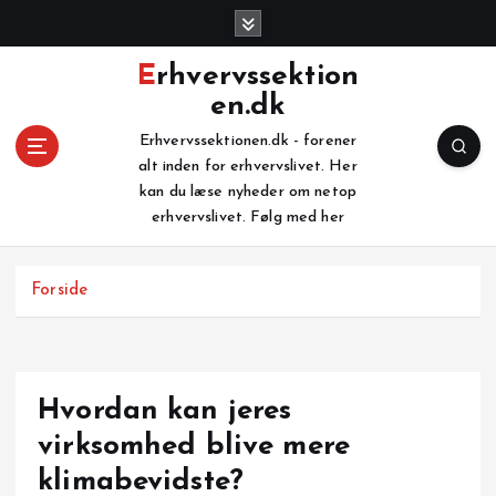
G
å
t
Erhvervssektion
i
en.dk
l
i
Erhvervssektionen.dk - forener
n
alt inden for erhvervslivet. Her
d
kan du læse nyheder om netop
h
erhvervslivet. Følg med her
o
l
Forside
d
Hvordan kan jeres
virksomhed blive mere
klimabevidste?