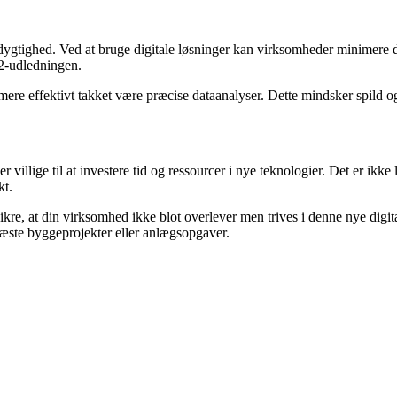
redygtighed. Ved at bruge digitale løsninger kan virksomheder minimere d
O2-udledningen.
e effektivt takket være præcise dataanalyser. Dette mindsker spild og s
r villige til at investere tid og ressourcer i nye teknologier. Det er ik
kt.
kre, at din virksomhed ikke blot overlever men trives i denne nye digita
 næste byggeprojekter eller anlægsopgaver.