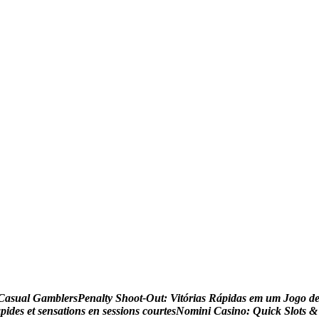
C
a
s
u
a
l
G
a
m
b
l
e
r
s
P
e
n
a
l
t
y
S
h
o
o
t
-
O
u
t
:
V
i
t
ó
r
i
a
s
R
á
p
i
d
a
s
e
m
u
m
J
o
g
o
d
a
p
i
d
e
s
e
t
s
e
n
s
a
t
i
o
n
s
e
n
s
e
s
s
i
o
n
s
c
o
u
r
t
e
s
N
o
m
i
n
i
C
a
s
i
n
o
:
Q
u
i
c
k
S
l
o
t
s
&