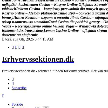
G
u
i
d
e
f
o
r
A
u
s
t
r
a
l
i
a
n
P
l
a
y
e
r
s
P
e
l
i
c
a
n
C
a
s
i
n
o
–
b
o
n
u
s
y
,
p
r
o
m
o
c
j
e
i
o
n
e
j
l
e
p
š
í
c
h
k
a
s
i
n
L
e
m
o
n
C
a
s
i
n
o
–
K
a
s
y
n
o
O
n
l
i
n
e
O
f
i
c
j
a
l
n
a
S
t
r
o
n
a
N
t
a
b
l
e
t
a
c
h
P
e
l
i
c
a
n
C
a
s
i
n
o
–
k
o
m
p
l
e
t
n
y
p
r
z
e
w
o
d
n
i
k
d
l
a
n
o
w
y
c
h
g
r
a
c
z
K
a
s
y
n
o
o
n
l
i
n
e
–
M
e
t
o
d
y
p
ł
a
t
n
o
ś
c
i
К
а
з
и
н
о
Я
р
д
–
б
о
н
у
с
ы
и
а
к
ц
и
и
д
b
o
n
u
s
y
П
и
н
к
о
К
а
з
и
н
о
–
и
г
р
а
т
ь
в
о
н
л
а
й
н
P
i
n
c
o
C
a
s
i
n
o
–
о
ф
и
ц
и
о
б
з
о
р
п
л
а
т
е
ж
н
ы
х
м
е
т
о
д
о
в
T
o
t
a
l
C
a
s
i
n
o
d
l
a
p
o
l
s
k
i
c
h
g
r
a
c
z
y
–
O
V
e
g
a
s
–
R
e
c
e
n
z
j
a
K
a
s
y
n
o
o
n
l
i
n
e
V
u
l
k
a
n
V
e
g
a
s
–
W
s
k
a
z
ó
w
k
i
d
o
t
y
c
z
t
r
a
i
t
e
m
e
n
t
d
e
s
t
r
a
n
s
a
c
t
i
o
n
s
L
e
m
o
n
C
a
s
i
n
o
O
n
l
i
n
e
–
o
f
i
c
j
a
l
n
a
s
t
r
o
n
a
d
o
s
t
ę
p
n
e
n
a
p
l
a
t
f
o
r
m
i
e
tors. aug 6th, 2026
3:44:16 AM
Erhvervssektionen.dk
Erhvervssektionen.dk - forener alt inden for erhvervslivet. Her kan 
Subscribe
Forside