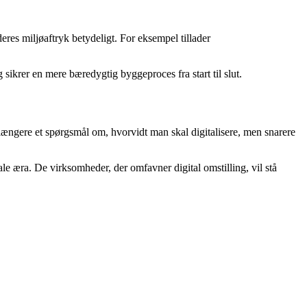
eres miljøaftryk betydeligt. For eksempel tillader
ikrer en mere bæredygtig byggeproces fra start til slut.
ke længere et spørgsmål om, hvorvidt man skal digitalisere, men snarere
le æra. De virksomheder, der omfavner digital omstilling, vil stå