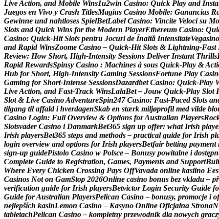
L
i
v
e
A
c
t
i
o
n
,
a
n
d
M
o
b
i
l
e
W
i
n
s
1
u
2
w
i
n
C
a
s
i
n
o
:
Q
u
i
c
k
P
l
a
y
a
n
d
I
n
s
t
a
J
u
e
g
o
s
e
n
V
i
v
o
y
C
r
a
s
h
T
i
t
l
e
s
M
a
g
i
u
s
C
a
s
i
n
o
M
o
b
i
l
e
:
G
a
n
a
n
c
i
a
s
R
G
e
w
i
n
n
e
u
n
d
n
a
h
t
l
o
s
e
s
S
p
i
e
l
B
e
t
L
a
b
e
l
C
a
s
i
n
o
:
V
i
n
c
i
t
e
V
e
l
o
c
i
s
u
M
S
l
o
t
s
a
n
d
Q
u
i
c
k
W
i
n
s
f
o
r
t
h
e
M
o
d
e
r
n
P
l
a
y
e
r
E
t
h
e
r
e
u
m
C
a
s
i
n
o
:
Q
u
i
C
a
s
i
n
o
:
Q
u
i
c
k
‑
H
i
t
S
l
o
t
s
p
e
n
t
r
u
J
o
c
u
r
i
d
e
Î
n
a
l
t
ă
I
n
t
e
n
s
i
t
a
t
e
V
e
g
a
s
i
n
a
n
d
R
a
p
i
d
W
i
n
s
Z
o
o
m
e
C
a
s
i
n
o
–
Q
u
i
c
k
‑
H
i
t
S
l
o
t
s
&
L
i
g
h
t
n
i
n
g
‑
F
a
s
t
R
e
v
i
e
w
:
H
o
w
S
h
o
r
t
,
H
i
g
h
‑
I
n
t
e
n
s
i
t
y
S
e
s
s
i
o
n
s
D
e
l
i
v
e
r
I
n
s
t
a
n
t
T
h
r
i
l
l
s
R
a
p
i
d
R
e
w
a
r
d
s
S
p
i
n
s
y
C
a
s
i
n
o
:
M
a
c
h
i
n
e
s
à
s
o
u
s
Q
u
i
c
k
‑
P
l
a
y
&
A
c
t
i
H
u
b
f
o
r
S
h
o
r
t
,
H
i
g
h
‑
I
n
t
e
n
s
i
t
y
G
a
m
i
n
g
S
e
s
s
i
o
n
s
F
o
r
t
u
n
e
P
l
a
y
C
a
s
i
n
G
a
m
i
n
g
f
o
r
S
h
o
r
t
‑
I
n
t
e
n
s
e
S
e
s
s
i
o
n
s
D
a
z
a
r
d
b
e
t
C
a
s
i
n
o
:
Q
u
i
c
k
‑
P
l
a
y
L
i
v
e
A
c
t
i
o
n
,
a
n
d
F
a
s
t
‑
T
r
a
c
k
W
i
n
s
L
a
l
a
B
e
t
–
J
o
u
w
Q
u
i
c
k
‑
P
l
a
y
S
l
o
t
S
l
o
t
&
L
i
v
e
C
a
s
i
n
o
A
d
v
e
n
t
u
r
e
S
p
i
n
2
4
7
C
a
s
i
n
o
:
F
a
s
t
‑
P
a
c
e
d
S
l
o
t
s
a
n
t
i
l
g
a
n
g
t
i
l
a
f
f
a
l
d
i
h
v
e
r
d
a
g
e
n
S
k
a
b
e
n
s
t
æ
r
k
m
i
l
j
ø
p
r
o
f
i
l
m
e
d
v
i
l
d
e
b
l
o
C
a
s
i
n
o
L
o
g
i
n
:
F
u
l
l
O
v
e
r
v
i
e
w
&
O
p
t
i
o
n
s
f
o
r
A
u
s
t
r
a
l
i
a
n
P
l
a
y
e
r
s
R
o
c
S
l
o
t
s
v
a
d
e
r
C
a
s
i
n
o
i
D
a
n
m
a
r
k
B
e
t
3
6
5
s
i
g
n
u
p
o
f
f
e
r
:
w
h
a
t
I
r
i
s
h
p
l
a
y
e
I
r
i
s
h
p
l
a
y
e
r
s
B
e
t
3
6
5
s
t
e
p
s
a
n
d
m
e
t
h
o
d
s
–
p
r
a
c
t
i
c
a
l
g
u
i
d
e
f
o
r
I
r
i
s
h
p
l
l
o
g
i
n
o
v
e
r
v
i
e
w
a
n
d
o
p
t
i
o
n
s
f
o
r
I
r
i
s
h
p
l
a
y
e
r
s
B
e
t
f
a
i
r
b
e
t
t
i
n
g
p
a
y
m
e
n
t
s
i
g
n
‑
u
p
g
u
i
d
e
P
i
s
t
o
l
o
C
a
s
i
n
o
w
P
o
l
s
c
e
–
B
o
n
u
s
y
p
o
w
i
t
a
l
n
e
i
d
o
s
t
ę
p
n
C
o
m
p
l
e
t
e
G
u
i
d
e
t
o
R
e
g
i
s
t
r
a
t
i
o
n
,
G
a
m
e
s
,
P
a
y
m
e
n
t
s
a
n
d
S
u
p
p
o
r
t
B
u
i
W
h
e
r
e
E
v
e
r
y
C
h
i
c
k
e
n
C
r
o
s
s
i
n
g
P
a
y
s
O
f
f
V
a
v
a
d
a
o
n
l
i
n
e
k
a
s
i
i
n
o
E
e
s
C
a
s
i
n
o
s
N
o
t
o
n
G
a
m
S
t
o
p
2
0
2
6
O
n
l
i
n
e
c
a
s
i
n
o
b
o
n
u
s
b
e
z
v
k
l
a
d
u
–
p
ř
v
e
r
i
f
i
c
a
t
i
o
n
g
u
i
d
e
f
o
r
I
r
i
s
h
p
l
a
y
e
r
s
B
e
t
v
i
c
t
o
r
L
o
g
i
n
S
e
c
u
r
i
t
y
G
u
i
d
e
f
o
G
u
i
d
e
f
o
r
A
u
s
t
r
a
l
i
a
n
P
l
a
y
e
r
s
P
e
l
i
c
a
n
C
a
s
i
n
o
–
b
o
n
u
s
y
,
p
r
o
m
o
c
j
e
i
o
n
e
j
l
e
p
š
í
c
h
k
a
s
i
n
L
e
m
o
n
C
a
s
i
n
o
–
K
a
s
y
n
o
O
n
l
i
n
e
O
f
i
c
j
a
l
n
a
S
t
r
o
n
a
N
t
a
b
l
e
t
a
c
h
P
e
l
i
c
a
n
C
a
s
i
n
o
–
k
o
m
p
l
e
t
n
y
p
r
z
e
w
o
d
n
i
k
d
l
a
n
o
w
y
c
h
g
r
a
c
z