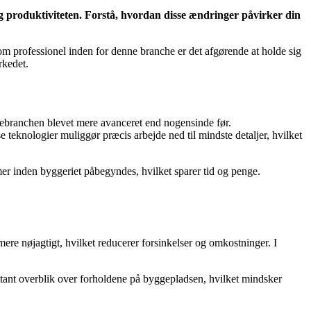
og produktiviteten. Forstå, hvordan disse ændringer påvirker din
Som professionel inden for denne branche er det afgørende at holde sig
rkedet.
ebranchen blevet mere avanceret end nogensinde før.
teknologier muliggør præcis arbejde ned til mindste detaljer, hvilket
r inden byggeriet påbegyndes, hvilket sparer tid og penge.
mere nøjagtigt, hvilket reducerer forsinkelser og omkostninger. I
stant overblik over forholdene på byggepladsen, hvilket mindsker