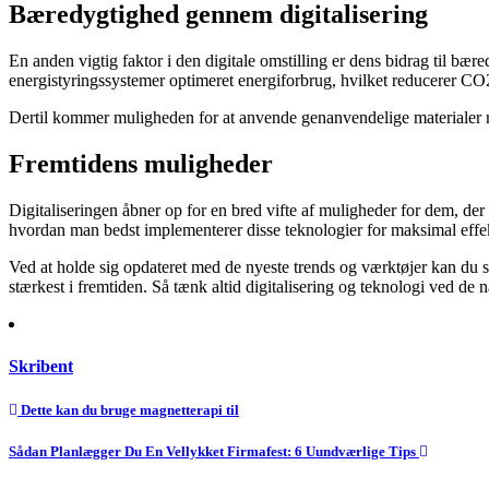
Bæredygtighed gennem digitalisering
En anden vigtig faktor i den digitale omstilling er dens bidrag til bæ
energistyringssystemer optimeret energiforbrug, hvilket reducerer C
Dertil kommer muligheden for at anvende genanvendelige materialer mer
Fremtidens muligheder
Digitaliseringen åbner op for en bred vifte af muligheder for dem, der e
hvordan man bedst implementerer disse teknologier for maksimal effe
Ved at holde sig opdateret med de nyeste trends og værktøjer kan du si
stærkest i fremtiden. Så tænk altid digitalisering og teknologi ved de
Skribent
Indlægsnavigation
Dette kan du bruge magnetterapi til
Sådan Planlægger Du En Vellykket Firmafest: 6 Uundværlige Tips