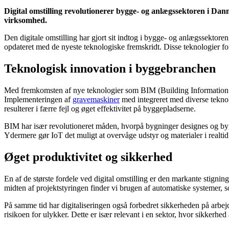
Digital omstilling revolutionerer bygge- og anlægssektoren i Dan
virksomhed.
Den digitale omstilling har gjort sit indtog i bygge- og anlægssektore
opdateret med de nyeste teknologiske fremskridt. Disse teknologier 
Teknologisk innovation i byggebranchen
Med fremkomsten af nye teknologier som BIM (Building Information Mo
Implementeringen af
gravemaskiner
med integreret med diverse teknol
resulterer i færre fejl og øget effektivitet på byggepladserne.
BIM har især revolutioneret måden, hvorpå bygninger designes og byg
Ydermere gør IoT det muligt at overvåge udstyr og materialer i realtid
Øget produktivitet og sikkerhed
En af de største fordele ved digital omstilling er den markante stigni
midten af projektstyringen finder vi brugen af automatiske systemer, 
På samme tid har digitaliseringen også forbedret sikkerheden på arbe
risikoen for ulykker. Dette er især relevant i en sektor, hvor sikkerhed 