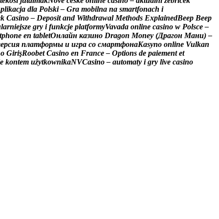
t
é
k
o
s
i
j
u
t
a
l
m
a
k
N
o
v
é
č
e
s
k
é
o
n
l
i
n
e
c
a
s
i
n
o
–
a
k
t
u
á
l
n
í
ž
e
b
ř
í
č
e
k
A
p
l
i
k
a
c
j
a
d
l
a
P
o
l
s
k
i
–
G
r
a
m
o
b
i
l
n
a
n
a
s
m
a
r
t
f
o
n
a
c
h
i
c
k
C
a
s
i
n
o
–
D
e
p
o
s
i
t
a
n
d
W
i
t
h
d
r
a
w
a
l
M
e
t
h
o
d
s
E
x
p
l
a
i
n
e
d
B
e
e
p
B
e
e
p
u
l
a
r
n
i
e
j
s
z
e
g
r
y
i
f
u
n
k
c
j
e
p
l
a
t
f
o
r
m
y
V
a
v
a
d
a
o
n
l
i
n
e
c
a
s
i
n
o
w
P
o
l
s
c
e
–
t
p
h
o
n
e
e
n
t
a
b
l
e
t
О
н
л
а
й
н
к
а
з
и
н
о
D
r
a
g
o
n
M
o
n
e
y
(
Д
р
а
г
о
н
М
а
н
и
)
–
в
е
р
с
и
я
п
л
а
т
ф
о
р
м
ы
и
и
г
р
а
с
о
с
м
а
р
т
ф
о
н
а
K
a
s
y
n
o
o
n
l
i
n
e
V
u
l
k
a
n
n
o
G
i
r
i
ş
R
o
o
b
e
t
C
a
s
i
n
o
e
n
F
r
a
n
c
e
–
O
p
t
i
o
n
s
d
e
p
a
i
e
m
e
n
t
e
t
e
k
o
n
t
e
m
u
ż
y
t
k
o
w
n
i
k
a
N
V
C
a
s
i
n
o
–
a
u
t
o
m
a
t
y
i
g
r
y
l
i
v
e
c
a
s
i
n
o