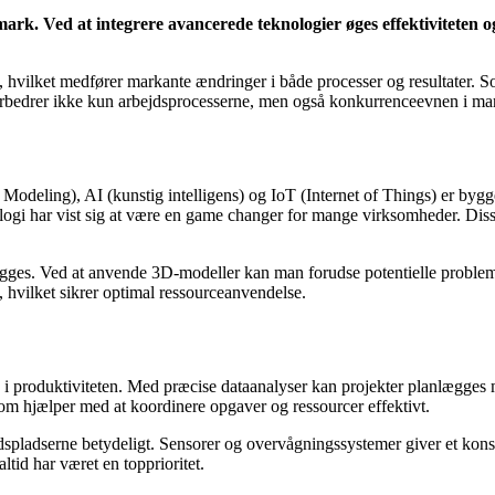
mark. Ved at integrere avancerede teknologier øges effektiviteten 
n, hvilket medfører markante ændringer i både processer og resultater. 
forbedrer ikke kun arbejdsprocesserne, men også konkurrenceevnen i ma
deling), AI (kunstig intelligens) og IoT (Internet of Things) er bygg
ogi har vist sig at være en game changer for mange virksomheder. Disse 
ges. Ved at anvende 3D-modeller kan man forudse potentielle probleme
, hvilket sikrer optimal ressourceanvendelse.
ng i produktiviteten. Med præcise dataanalyser kan projekter planlægges 
som hjælper med at koordinere opgaver og ressourcer effektivt.
jdspladserne betydeligt. Sensorer og overvågningssystemer giver et kon
altid har været en topprioritet.