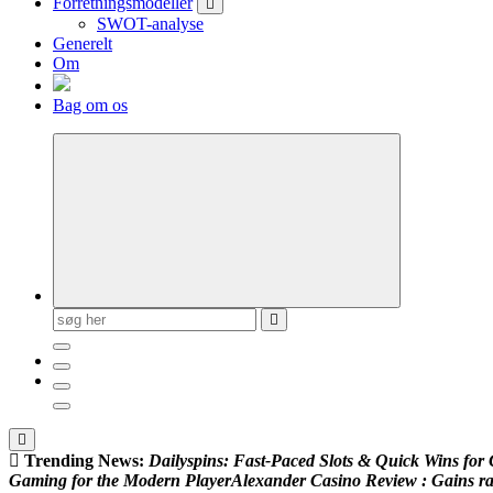
Forretningsmodeller
SWOT-analyse
Generelt
Om
Bag om os
Søg
efter:
Trending News:
D
a
i
l
y
s
p
i
n
s
:
F
a
s
t
‑
P
a
c
e
d
S
l
o
t
s
&
Q
u
i
c
k
W
i
n
s
f
o
r
G
a
m
i
n
g
f
o
r
t
h
e
M
o
d
e
r
n
P
l
a
y
e
r
A
l
e
x
a
n
d
e
r
C
a
s
i
n
o
R
e
v
i
e
w
:
G
a
i
n
s
r