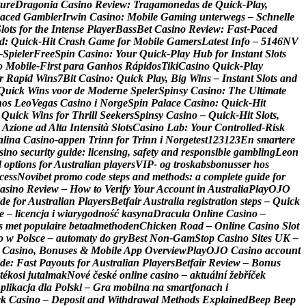
u
r
e
D
r
a
g
o
n
i
a
C
a
s
i
n
o
R
e
v
i
e
w
:
T
r
a
g
a
m
o
n
e
d
a
s
d
e
Q
u
i
c
k
‑
P
l
a
y
,
a
c
e
d
G
a
m
b
l
e
r
I
r
w
i
n
C
a
s
i
n
o
:
M
o
b
i
l
e
G
a
m
i
n
g
u
n
t
e
r
w
e
g
s
–
S
c
h
n
e
l
l
e
S
l
o
t
s
f
o
r
t
h
e
I
n
t
e
n
s
e
P
l
a
y
e
r
B
a
s
s
B
e
t
C
a
s
i
n
o
R
e
v
i
e
w
:
F
a
s
t
‑
P
a
c
e
d
d
:
Q
u
i
c
k
‑
H
i
t
C
r
a
s
h
G
a
m
e
f
o
r
M
o
b
i
l
e
G
a
m
e
r
s
L
a
t
e
s
t
I
n
f
o
–
5
1
4
6
N
V
‑
S
p
i
e
l
e
r
F
r
e
e
S
p
i
n
C
a
s
i
n
o
:
Y
o
u
r
Q
u
i
c
k
‑
P
l
a
y
H
u
b
f
o
r
I
n
s
t
a
n
t
S
l
o
t
s
o
M
o
b
i
l
e
‑
F
i
r
s
t
p
a
r
a
G
a
n
h
o
s
R
á
p
i
d
o
s
T
i
k
i
C
a
s
i
n
o
Q
u
i
c
k
‑
P
l
a
y
r
R
a
p
i
d
W
i
n
s
7
B
i
t
C
a
s
i
n
o
:
Q
u
i
c
k
P
l
a
y
,
B
i
g
W
i
n
s
–
I
n
s
t
a
n
t
S
l
o
t
s
a
n
d
Q
u
i
c
k
W
i
n
s
v
o
o
r
d
e
M
o
d
e
r
n
e
S
p
e
l
e
r
S
p
i
n
s
y
C
a
s
i
n
o
:
T
h
e
U
l
t
i
m
a
t
e
h
o
s
L
e
o
V
e
g
a
s
C
a
s
i
n
o
i
N
o
r
g
e
S
p
i
n
P
a
l
a
c
e
C
a
s
i
n
o
:
Q
u
i
c
k
‑
H
i
t
Q
u
i
c
k
W
i
n
s
f
o
r
T
h
r
i
l
l
S
e
e
k
e
r
s
S
p
i
n
s
y
C
a
s
i
n
o
–
Q
u
i
c
k
‑
H
i
t
S
l
o
t
s
,
A
z
i
o
n
e
a
d
A
l
t
a
I
n
t
e
n
s
i
t
à
S
l
o
t
s
C
a
s
i
n
o
L
a
b
:
Y
o
u
r
C
o
n
t
r
o
l
l
e
d
‑
R
i
s
k
a
l
i
n
a
C
a
s
i
n
o
-
a
p
p
e
n
T
r
i
n
n
f
o
r
T
r
i
n
n
i
N
o
r
g
e
t
e
s
t
1
2
3
1
2
3
E
n
s
m
a
r
t
e
r
e
s
i
n
o
s
e
c
u
r
i
t
y
g
u
i
d
e
:
l
i
c
e
n
s
i
n
g
,
s
a
f
e
t
y
a
n
d
r
e
s
p
o
n
s
i
b
l
e
g
a
m
b
l
i
n
g
L
e
o
n
d
o
p
t
i
o
n
s
f
o
r
A
u
s
t
r
a
l
i
a
n
p
l
a
y
e
r
s
V
I
P
-
o
g
t
r
o
s
k
a
b
s
b
o
n
u
s
s
e
r
h
o
s
c
e
s
s
N
o
v
i
b
e
t
p
r
o
m
o
c
o
d
e
s
t
e
p
s
a
n
d
m
e
t
h
o
d
s
:
a
c
o
m
p
l
e
t
e
g
u
i
d
e
f
o
r
a
s
i
n
o
R
e
v
i
e
w
–
H
o
w
t
o
V
e
r
i
f
y
Y
o
u
r
A
c
c
o
u
n
t
i
n
A
u
s
t
r
a
l
i
a
P
l
a
y
O
J
O
d
e
f
o
r
A
u
s
t
r
a
l
i
a
n
P
l
a
y
e
r
s
B
e
t
f
a
i
r
A
u
s
t
r
a
l
i
a
r
e
g
i
s
t
r
a
t
i
o
n
s
t
e
p
s
–
Q
u
i
c
k
e
–
l
i
c
e
n
c
j
a
i
w
i
a
r
y
g
o
d
n
o
ś
ć
k
a
s
y
n
a
D
r
a
c
u
l
a
O
n
l
i
n
e
C
a
s
i
n
o
–
s
m
e
t
p
o
p
u
l
a
i
r
e
b
e
t
a
a
l
m
e
t
h
o
d
e
n
C
h
i
c
k
e
n
R
o
a
d
–
O
n
l
i
n
e
C
a
s
i
n
o
S
l
o
t
o
w
P
o
l
s
c
e
–
a
u
t
o
m
a
t
y
d
o
g
r
y
B
e
s
t
N
o
n
-
G
a
m
S
t
o
p
C
a
s
i
n
o
S
i
t
e
s
U
K
–
C
a
s
i
n
o
,
B
o
n
u
s
e
s
&
M
o
b
i
l
e
A
p
p
O
v
e
r
v
i
e
w
P
l
a
y
O
J
O
C
a
s
i
n
o
a
c
c
o
u
n
t
d
e
:
F
a
s
t
P
a
y
o
u
t
s
f
o
r
A
u
s
t
r
a
l
i
a
n
P
l
a
y
e
r
s
B
e
t
f
a
i
r
R
e
v
i
e
w
–
B
o
n
u
s
t
é
k
o
s
i
j
u
t
a
l
m
a
k
N
o
v
é
č
e
s
k
é
o
n
l
i
n
e
c
a
s
i
n
o
–
a
k
t
u
á
l
n
í
ž
e
b
ř
í
č
e
k
A
p
l
i
k
a
c
j
a
d
l
a
P
o
l
s
k
i
–
G
r
a
m
o
b
i
l
n
a
n
a
s
m
a
r
t
f
o
n
a
c
h
i
c
k
C
a
s
i
n
o
–
D
e
p
o
s
i
t
a
n
d
W
i
t
h
d
r
a
w
a
l
M
e
t
h
o
d
s
E
x
p
l
a
i
n
e
d
B
e
e
p
B
e
e
p