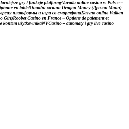
u
l
a
r
n
i
e
j
s
z
e
g
r
y
i
f
u
n
k
c
j
e
p
l
a
t
f
o
r
m
y
V
a
v
a
d
a
o
n
l
i
n
e
c
a
s
i
n
o
w
P
o
l
s
c
e
–
t
p
h
o
n
e
e
n
t
a
b
l
e
t
О
н
л
а
й
н
к
а
з
и
н
о
D
r
a
g
o
n
M
o
n
e
y
(
Д
р
а
г
о
н
М
а
н
и
)
–
в
е
р
с
и
я
п
л
а
т
ф
о
р
м
ы
и
и
г
р
а
с
о
с
м
а
р
т
ф
о
н
а
K
a
s
y
n
o
o
n
l
i
n
e
V
u
l
k
a
n
n
o
G
i
r
i
ş
R
o
o
b
e
t
C
a
s
i
n
o
e
n
F
r
a
n
c
e
–
O
p
t
i
o
n
s
d
e
p
a
i
e
m
e
n
t
e
t
e
k
o
n
t
e
m
u
ż
y
t
k
o
w
n
i
k
a
N
V
C
a
s
i
n
o
–
a
u
t
o
m
a
t
y
i
g
r
y
l
i
v
e
c
a
s
i
n
o