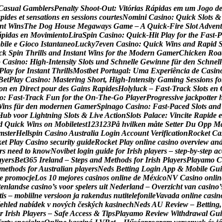
C
a
s
u
a
l
G
a
m
b
l
e
r
s
P
e
n
a
l
t
y
S
h
o
o
t
-
O
u
t
:
V
i
t
ó
r
i
a
s
R
á
p
i
d
a
s
e
m
u
m
J
o
g
o
d
a
p
i
d
e
s
e
t
s
e
n
s
a
t
i
o
n
s
e
n
s
e
s
s
i
o
n
s
c
o
u
r
t
e
s
N
o
m
i
n
i
C
a
s
i
n
o
:
Q
u
i
c
k
S
l
o
t
s
&
n
t
W
i
n
s
T
h
e
D
o
g
H
o
u
s
e
M
e
g
a
w
a
y
s
G
a
m
e
–
A
Q
u
i
c
k
‑
F
i
r
e
S
l
o
t
A
d
v
e
n
t
á
p
i
d
a
s
e
n
M
o
v
i
m
i
e
n
t
o
L
i
r
a
S
p
i
n
C
a
s
i
n
o
:
Q
u
i
c
k
‑
H
i
t
P
l
a
y
f
o
r
t
h
e
F
a
s
t
‑
P
o
b
i
l
e
e
G
i
o
c
o
I
s
t
a
n
t
a
n
e
o
L
u
c
k
y
7
e
v
e
n
C
a
s
i
n
o
:
Q
u
i
c
k
W
i
n
s
a
n
d
R
a
p
i
d
c
k
S
p
i
n
T
h
r
i
l
l
s
a
n
d
I
n
s
t
a
n
t
W
i
n
s
f
o
r
t
h
e
M
o
d
e
r
n
G
a
m
e
r
C
h
i
c
k
e
n
R
o
a
o
C
a
s
i
n
o
:
H
i
g
h
‑
I
n
t
e
n
s
i
t
y
S
l
o
t
s
u
n
d
S
c
h
n
e
l
l
e
G
e
w
i
n
n
e
f
ü
r
d
e
n
S
c
h
n
e
l
l
P
l
a
y
f
o
r
I
n
s
t
a
n
t
T
h
r
i
l
l
s
M
o
s
t
b
e
t
P
o
r
t
u
g
a
l
:
U
m
a
E
x
p
e
r
i
ê
n
c
i
a
d
e
C
a
s
i
n
B
e
t
P
l
a
y
C
a
s
i
n
o
:
M
a
s
t
e
r
i
n
g
S
h
o
r
t
,
H
i
g
h
‑
I
n
t
e
n
s
i
t
y
G
a
m
i
n
g
S
e
s
s
i
o
n
s
f
o
o
n
e
n
D
i
r
e
c
t
p
o
u
r
d
e
s
G
a
i
n
s
R
a
p
i
d
e
s
H
o
l
y
l
u
c
k
–
F
a
s
t
‑
T
r
a
c
k
S
l
o
t
s
e
n
o
:
F
a
s
t
‑
T
r
a
c
k
F
u
n
f
o
r
t
h
e
O
n
‑
T
h
e
‑
G
o
P
l
a
y
e
r
P
r
o
g
r
e
s
s
i
v
e
j
a
c
k
p
o
t
t
e
r
W
i
n
s
f
ü
r
d
e
n
m
o
d
e
r
n
e
n
G
a
m
e
r
S
p
i
n
a
g
o
C
a
s
i
n
o
:
F
a
s
t
‑
P
a
c
e
d
S
l
o
t
s
a
n
d
H
u
b
v
o
o
r
L
i
g
h
t
n
i
n
g
S
l
o
t
s
&
L
i
v
e
A
c
t
i
o
n
S
l
o
t
s
P
a
l
a
c
e
:
V
i
n
c
i
t
e
R
a
p
i
d
e
e
d
Q
u
i
c
k
W
i
n
s
o
n
M
o
b
i
l
e
t
e
s
t
1
2
3
1
2
3
P
å
h
v
i
l
k
e
n
m
å
t
e
S
e
t
t
e
r
D
u
O
p
p
M
m
s
t
e
r
H
e
l
l
s
p
i
n
C
a
s
i
n
o
A
u
s
t
r
a
l
i
a
L
o
g
i
n
A
c
c
o
u
n
t
V
e
r
i
f
i
c
a
t
i
o
n
R
o
c
k
e
t
C
a
k
e
t
P
l
a
y
C
a
s
i
n
o
s
e
c
u
r
i
t
y
g
u
i
d
e
R
o
c
k
e
t
P
l
a
y
o
n
l
i
n
e
c
a
s
i
n
o
o
v
e
r
v
i
e
w
a
n
r
s
n
e
e
d
t
o
k
n
o
w
N
o
v
i
b
e
t
l
o
g
i
n
g
u
i
d
e
f
o
r
I
r
i
s
h
p
l
a
y
e
r
s
–
s
t
e
p
‑
b
y
‑
s
t
e
p
a
c
a
y
e
r
s
B
e
t
3
6
5
I
r
e
l
a
n
d
–
S
t
e
p
s
a
n
d
M
e
t
h
o
d
s
f
o
r
I
r
i
s
h
P
l
a
y
e
r
s
P
l
a
y
a
m
o
C
m
e
t
h
o
d
s
f
o
r
A
u
s
t
r
a
l
i
a
n
p
l
a
y
e
r
s
N
e
d
s
B
e
t
t
i
n
g
L
o
g
i
n
A
p
p
&
M
o
b
i
l
e
G
u
i
e
p
r
o
m
o
c
j
e
L
o
s
1
0
m
e
j
o
r
e
s
c
a
s
i
n
o
s
o
n
l
i
n
e
d
e
M
é
x
i
c
o
N
V
C
a
s
i
n
o
o
n
l
i
n
t
e
n
l
a
n
d
s
e
c
a
s
i
n
o
’
s
v
o
o
r
s
p
e
l
e
r
s
u
i
t
N
e
d
e
r
l
a
n
d
–
O
v
e
r
z
i
c
h
t
v
a
n
c
a
s
i
n
o
’
t
i
s
–
m
o
b
i
i
l
n
e
v
e
r
s
i
o
o
n
j
a
r
a
k
e
n
d
u
s
n
u
t
i
t
e
l
e
f
o
n
i
l
e
V
a
v
a
d
a
o
n
l
i
n
e
c
a
s
i
n
e
h
l
e
d
n
a
b
í
d
e
k
v
n
o
v
ý
c
h
č
e
s
k
ý
c
h
k
a
s
i
n
e
c
h
N
e
d
s
A
U
R
e
v
i
e
w
–
B
e
t
t
i
n
g
,
r
I
r
i
s
h
P
l
a
y
e
r
s
–
S
a
f
e
A
c
c
e
s
s
&
T
i
p
s
P
l
a
y
a
m
o
R
e
v
i
e
w
W
i
t
h
d
r
a
w
a
l
G
u
i