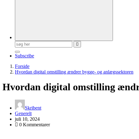
Søg
efter:
Subscribe
Forside
Hvordan digital omstilling ændrer bygge- og anlægssektoren
Hvordan digital omstilling ænd
Skribent
Generelt
juli 10, 2024
0 Kommentarer