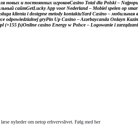
л
я
н
о
в
ы
х
и
п
о
с
т
о
я
н
н
ы
х
и
г
р
о
к
о
в
C
a
s
i
n
o
T
o
t
a
l
d
l
a
P
o
l
s
k
i
–
N
a
j
p
o
p
а
л
ь
н
ы
й
с
а
й
т
G
e
t
L
u
c
k
y
A
p
p
v
o
o
r
N
e
d
e
r
l
a
n
d
–
M
o
b
i
e
l
s
p
e
l
e
n
o
p
s
m
a
r
b
s
ł
u
g
a
k
l
i
e
n
t
a
i
d
o
s
t
ę
p
n
e
m
e
t
o
d
y
k
o
n
t
a
k
t
u
Y
a
r
d
C
a
s
i
n
o
–
м
о
б
и
л
ь
н
а
я
ą
c
e
o
d
p
o
w
i
e
d
z
i
a
l
n
e
j
g
r
y
P
i
n
U
p
C
a
s
i
n
o
–
A
z
ə
r
b
a
y
c
a
n
d
a
O
n
l
a
y
n
K
a
z
i
p
l
(
+
1
5
5
f
s
)
O
n
l
i
n
e
c
a
s
i
n
o
E
n
e
r
g
y
w
P
o
l
s
c
e
–
L
o
g
o
w
a
n
i
e
i
z
a
r
z
ą
d
z
a
n
i
du læse nyheder om netop erhvervslivet. Følg med her