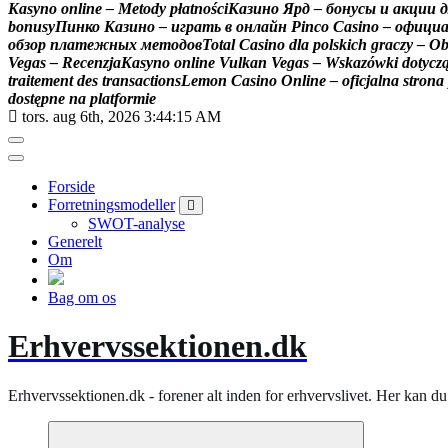
K
a
s
y
n
o
o
n
l
i
n
e
–
M
e
t
o
d
y
p
ł
a
t
n
o
ś
c
i
К
а
з
и
н
о
Я
р
д
–
б
о
н
у
с
ы
и
а
к
ц
и
и
д
b
o
n
u
s
y
П
и
н
к
о
К
а
з
и
н
о
–
и
г
р
а
т
ь
в
о
н
л
а
й
н
P
i
n
c
o
C
a
s
i
n
o
–
о
ф
и
ц
и
о
б
з
о
р
п
л
а
т
е
ж
н
ы
х
м
е
т
о
д
о
в
T
o
t
a
l
C
a
s
i
n
o
d
l
a
p
o
l
s
k
i
c
h
g
r
a
c
z
y
–
O
V
e
g
a
s
–
R
e
c
e
n
z
j
a
K
a
s
y
n
o
o
n
l
i
n
e
V
u
l
k
a
n
V
e
g
a
s
–
W
s
k
a
z
ó
w
k
i
d
o
t
y
c
z
t
r
a
i
t
e
m
e
n
t
d
e
s
t
r
a
n
s
a
c
t
i
o
n
s
L
e
m
o
n
C
a
s
i
n
o
O
n
l
i
n
e
–
o
f
i
c
j
a
l
n
a
s
t
r
o
n
a
d
o
s
t
ę
p
n
e
n
a
p
l
a
t
f
o
r
m
i
e
tors. aug 6th, 2026
3:44:16 AM
Forside
Forretningsmodeller
SWOT-analyse
Generelt
Om
Bag om os
Erhvervssektionen.dk
Erhvervssektionen.dk - forener alt inden for erhvervslivet. Her kan 