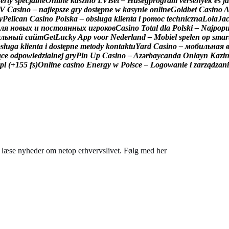
f
e
r
t
y
s
p
e
c
j
a
l
n
e
O
n
l
i
n
e
k
a
s
z
i
n
ó
L
V
B
e
t
–
H
ű
s
é
g
p
r
o
g
r
a
m
v
e
r
s
e
n
y
e
k
é
s
j
á
V
C
a
s
i
n
o
–
n
a
j
l
e
p
s
z
e
g
r
y
d
o
s
t
ę
p
n
e
w
k
a
s
y
n
i
e
o
n
l
i
n
e
G
o
l
d
b
e
t
C
a
s
i
n
o
y
P
e
l
i
c
a
n
C
a
s
i
n
o
P
o
l
s
k
a
–
o
b
s
ł
u
g
a
k
l
i
e
n
t
a
i
p
o
m
o
c
t
e
c
h
n
i
c
z
n
a
L
o
l
a
J
a
л
я
н
о
в
ы
х
и
п
о
с
т
о
я
н
н
ы
х
и
г
р
о
к
о
в
C
a
s
i
n
o
T
o
t
a
l
d
l
a
P
o
l
s
k
i
–
N
a
j
p
o
p
а
л
ь
н
ы
й
с
а
й
т
G
e
t
L
u
c
k
y
A
p
p
v
o
o
r
N
e
d
e
r
l
a
n
d
–
M
o
b
i
e
l
s
p
e
l
e
n
o
p
s
m
a
r
b
s
ł
u
g
a
k
l
i
e
n
t
a
i
d
o
s
t
ę
p
n
e
m
e
t
o
d
y
k
o
n
t
a
k
t
u
Y
a
r
d
C
a
s
i
n
o
–
м
о
б
и
л
ь
н
а
я
ą
c
e
o
d
p
o
w
i
e
d
z
i
a
l
n
e
j
g
r
y
P
i
n
U
p
C
a
s
i
n
o
–
A
z
ə
r
b
a
y
c
a
n
d
a
O
n
l
a
y
n
K
a
z
i
p
l
(
+
1
5
5
f
s
)
O
n
l
i
n
e
c
a
s
i
n
o
E
n
e
r
g
y
w
P
o
l
s
c
e
–
L
o
g
o
w
a
n
i
e
i
z
a
r
z
ą
d
z
a
n
i
du læse nyheder om netop erhvervslivet. Følg med her