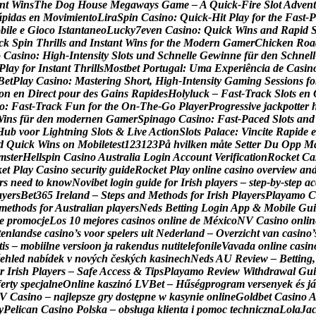
n
t
W
i
n
s
T
h
e
D
o
g
H
o
u
s
e
M
e
g
a
w
a
y
s
G
a
m
e
–
A
Q
u
i
c
k
‑
F
i
r
e
S
l
o
t
A
d
v
e
n
t
á
p
i
d
a
s
e
n
M
o
v
i
m
i
e
n
t
o
L
i
r
a
S
p
i
n
C
a
s
i
n
o
:
Q
u
i
c
k
‑
H
i
t
P
l
a
y
f
o
r
t
h
e
F
a
s
t
‑
P
o
b
i
l
e
e
G
i
o
c
o
I
s
t
a
n
t
a
n
e
o
L
u
c
k
y
7
e
v
e
n
C
a
s
i
n
o
:
Q
u
i
c
k
W
i
n
s
a
n
d
R
a
p
i
d
c
k
S
p
i
n
T
h
r
i
l
l
s
a
n
d
I
n
s
t
a
n
t
W
i
n
s
f
o
r
t
h
e
M
o
d
e
r
n
G
a
m
e
r
C
h
i
c
k
e
n
R
o
a
o
C
a
s
i
n
o
:
H
i
g
h
‑
I
n
t
e
n
s
i
t
y
S
l
o
t
s
u
n
d
S
c
h
n
e
l
l
e
G
e
w
i
n
n
e
f
ü
r
d
e
n
S
c
h
n
e
l
l
P
l
a
y
f
o
r
I
n
s
t
a
n
t
T
h
r
i
l
l
s
M
o
s
t
b
e
t
P
o
r
t
u
g
a
l
:
U
m
a
E
x
p
e
r
i
ê
n
c
i
a
d
e
C
a
s
i
n
B
e
t
P
l
a
y
C
a
s
i
n
o
:
M
a
s
t
e
r
i
n
g
S
h
o
r
t
,
H
i
g
h
‑
I
n
t
e
n
s
i
t
y
G
a
m
i
n
g
S
e
s
s
i
o
n
s
f
o
o
n
e
n
D
i
r
e
c
t
p
o
u
r
d
e
s
G
a
i
n
s
R
a
p
i
d
e
s
H
o
l
y
l
u
c
k
–
F
a
s
t
‑
T
r
a
c
k
S
l
o
t
s
e
n
o
:
F
a
s
t
‑
T
r
a
c
k
F
u
n
f
o
r
t
h
e
O
n
‑
T
h
e
‑
G
o
P
l
a
y
e
r
P
r
o
g
r
e
s
s
i
v
e
j
a
c
k
p
o
t
t
e
r
W
i
n
s
f
ü
r
d
e
n
m
o
d
e
r
n
e
n
G
a
m
e
r
S
p
i
n
a
g
o
C
a
s
i
n
o
:
F
a
s
t
‑
P
a
c
e
d
S
l
o
t
s
a
n
d
H
u
b
v
o
o
r
L
i
g
h
t
n
i
n
g
S
l
o
t
s
&
L
i
v
e
A
c
t
i
o
n
S
l
o
t
s
P
a
l
a
c
e
:
V
i
n
c
i
t
e
R
a
p
i
d
e
e
d
Q
u
i
c
k
W
i
n
s
o
n
M
o
b
i
l
e
t
e
s
t
1
2
3
1
2
3
P
å
h
v
i
l
k
e
n
m
å
t
e
S
e
t
t
e
r
D
u
O
p
p
M
m
s
t
e
r
H
e
l
l
s
p
i
n
C
a
s
i
n
o
A
u
s
t
r
a
l
i
a
L
o
g
i
n
A
c
c
o
u
n
t
V
e
r
i
f
i
c
a
t
i
o
n
R
o
c
k
e
t
C
a
k
e
t
P
l
a
y
C
a
s
i
n
o
s
e
c
u
r
i
t
y
g
u
i
d
e
R
o
c
k
e
t
P
l
a
y
o
n
l
i
n
e
c
a
s
i
n
o
o
v
e
r
v
i
e
w
a
n
r
s
n
e
e
d
t
o
k
n
o
w
N
o
v
i
b
e
t
l
o
g
i
n
g
u
i
d
e
f
o
r
I
r
i
s
h
p
l
a
y
e
r
s
–
s
t
e
p
‑
b
y
‑
s
t
e
p
a
c
a
y
e
r
s
B
e
t
3
6
5
I
r
e
l
a
n
d
–
S
t
e
p
s
a
n
d
M
e
t
h
o
d
s
f
o
r
I
r
i
s
h
P
l
a
y
e
r
s
P
l
a
y
a
m
o
C
m
e
t
h
o
d
s
f
o
r
A
u
s
t
r
a
l
i
a
n
p
l
a
y
e
r
s
N
e
d
s
B
e
t
t
i
n
g
L
o
g
i
n
A
p
p
&
M
o
b
i
l
e
G
u
i
e
p
r
o
m
o
c
j
e
L
o
s
1
0
m
e
j
o
r
e
s
c
a
s
i
n
o
s
o
n
l
i
n
e
d
e
M
é
x
i
c
o
N
V
C
a
s
i
n
o
o
n
l
i
n
t
e
n
l
a
n
d
s
e
c
a
s
i
n
o
’
s
v
o
o
r
s
p
e
l
e
r
s
u
i
t
N
e
d
e
r
l
a
n
d
–
O
v
e
r
z
i
c
h
t
v
a
n
c
a
s
i
n
o
’
t
i
s
–
m
o
b
i
i
l
n
e
v
e
r
s
i
o
o
n
j
a
r
a
k
e
n
d
u
s
n
u
t
i
t
e
l
e
f
o
n
i
l
e
V
a
v
a
d
a
o
n
l
i
n
e
c
a
s
i
n
e
h
l
e
d
n
a
b
í
d
e
k
v
n
o
v
ý
c
h
č
e
s
k
ý
c
h
k
a
s
i
n
e
c
h
N
e
d
s
A
U
R
e
v
i
e
w
–
B
e
t
t
i
n
g
,
r
I
r
i
s
h
P
l
a
y
e
r
s
–
S
a
f
e
A
c
c
e
s
s
&
T
i
p
s
P
l
a
y
a
m
o
R
e
v
i
e
w
W
i
t
h
d
r
a
w
a
l
G
u
i
f
e
r
t
y
s
p
e
c
j
a
l
n
e
O
n
l
i
n
e
k
a
s
z
i
n
ó
L
V
B
e
t
–
H
ű
s
é
g
p
r
o
g
r
a
m
v
e
r
s
e
n
y
e
k
é
s
j
á
V
C
a
s
i
n
o
–
n
a
j
l
e
p
s
z
e
g
r
y
d
o
s
t
ę
p
n
e
w
k
a
s
y
n
i
e
o
n
l
i
n
e
G
o
l
d
b
e
t
C
a
s
i
n
o
y
P
e
l
i
c
a
n
C
a
s
i
n
o
P
o
l
s
k
a
–
o
b
s
ł
u
g
a
k
l
i
e
n
t
a
i
p
o
m
o
c
t
e
c
h
n
i
c
z
n
a
L
o
l
a
J
a