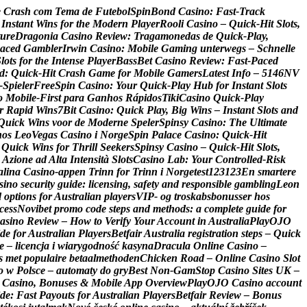
e
C
r
a
s
h
c
o
m
T
e
m
a
d
e
F
u
t
e
b
o
l
S
p
i
n
B
o
n
d
C
a
s
i
n
o
:
F
a
s
t
‑
T
r
a
c
k
I
n
s
t
a
n
t
W
i
n
s
f
o
r
t
h
e
M
o
d
e
r
n
P
l
a
y
e
r
R
o
o
l
i
C
a
s
i
n
o
–
Q
u
i
c
k
‑
H
i
t
S
l
o
t
s
,
u
r
e
D
r
a
g
o
n
i
a
C
a
s
i
n
o
R
e
v
i
e
w
:
T
r
a
g
a
m
o
n
e
d
a
s
d
e
Q
u
i
c
k
‑
P
l
a
y
,
a
c
e
d
G
a
m
b
l
e
r
I
r
w
i
n
C
a
s
i
n
o
:
M
o
b
i
l
e
G
a
m
i
n
g
u
n
t
e
r
w
e
g
s
–
S
c
h
n
e
l
l
e
S
l
o
t
s
f
o
r
t
h
e
I
n
t
e
n
s
e
P
l
a
y
e
r
B
a
s
s
B
e
t
C
a
s
i
n
o
R
e
v
i
e
w
:
F
a
s
t
‑
P
a
c
e
d
d
:
Q
u
i
c
k
‑
H
i
t
C
r
a
s
h
G
a
m
e
f
o
r
M
o
b
i
l
e
G
a
m
e
r
s
L
a
t
e
s
t
I
n
f
o
–
5
1
4
6
N
V
‑
S
p
i
e
l
e
r
F
r
e
e
S
p
i
n
C
a
s
i
n
o
:
Y
o
u
r
Q
u
i
c
k
‑
P
l
a
y
H
u
b
f
o
r
I
n
s
t
a
n
t
S
l
o
t
s
o
M
o
b
i
l
e
‑
F
i
r
s
t
p
a
r
a
G
a
n
h
o
s
R
á
p
i
d
o
s
T
i
k
i
C
a
s
i
n
o
Q
u
i
c
k
‑
P
l
a
y
r
R
a
p
i
d
W
i
n
s
7
B
i
t
C
a
s
i
n
o
:
Q
u
i
c
k
P
l
a
y
,
B
i
g
W
i
n
s
–
I
n
s
t
a
n
t
S
l
o
t
s
a
n
d
Q
u
i
c
k
W
i
n
s
v
o
o
r
d
e
M
o
d
e
r
n
e
S
p
e
l
e
r
S
p
i
n
s
y
C
a
s
i
n
o
:
T
h
e
U
l
t
i
m
a
t
e
h
o
s
L
e
o
V
e
g
a
s
C
a
s
i
n
o
i
N
o
r
g
e
S
p
i
n
P
a
l
a
c
e
C
a
s
i
n
o
:
Q
u
i
c
k
‑
H
i
t
Q
u
i
c
k
W
i
n
s
f
o
r
T
h
r
i
l
l
S
e
e
k
e
r
s
S
p
i
n
s
y
C
a
s
i
n
o
–
Q
u
i
c
k
‑
H
i
t
S
l
o
t
s
,
A
z
i
o
n
e
a
d
A
l
t
a
I
n
t
e
n
s
i
t
à
S
l
o
t
s
C
a
s
i
n
o
L
a
b
:
Y
o
u
r
C
o
n
t
r
o
l
l
e
d
‑
R
i
s
k
a
l
i
n
a
C
a
s
i
n
o
-
a
p
p
e
n
T
r
i
n
n
f
o
r
T
r
i
n
n
i
N
o
r
g
e
t
e
s
t
1
2
3
1
2
3
E
n
s
m
a
r
t
e
r
e
s
i
n
o
s
e
c
u
r
i
t
y
g
u
i
d
e
:
l
i
c
e
n
s
i
n
g
,
s
a
f
e
t
y
a
n
d
r
e
s
p
o
n
s
i
b
l
e
g
a
m
b
l
i
n
g
L
e
o
n
d
o
p
t
i
o
n
s
f
o
r
A
u
s
t
r
a
l
i
a
n
p
l
a
y
e
r
s
V
I
P
-
o
g
t
r
o
s
k
a
b
s
b
o
n
u
s
s
e
r
h
o
s
c
e
s
s
N
o
v
i
b
e
t
p
r
o
m
o
c
o
d
e
s
t
e
p
s
a
n
d
m
e
t
h
o
d
s
:
a
c
o
m
p
l
e
t
e
g
u
i
d
e
f
o
r
a
s
i
n
o
R
e
v
i
e
w
–
H
o
w
t
o
V
e
r
i
f
y
Y
o
u
r
A
c
c
o
u
n
t
i
n
A
u
s
t
r
a
l
i
a
P
l
a
y
O
J
O
d
e
f
o
r
A
u
s
t
r
a
l
i
a
n
P
l
a
y
e
r
s
B
e
t
f
a
i
r
A
u
s
t
r
a
l
i
a
r
e
g
i
s
t
r
a
t
i
o
n
s
t
e
p
s
–
Q
u
i
c
k
e
–
l
i
c
e
n
c
j
a
i
w
i
a
r
y
g
o
d
n
o
ś
ć
k
a
s
y
n
a
D
r
a
c
u
l
a
O
n
l
i
n
e
C
a
s
i
n
o
–
s
m
e
t
p
o
p
u
l
a
i
r
e
b
e
t
a
a
l
m
e
t
h
o
d
e
n
C
h
i
c
k
e
n
R
o
a
d
–
O
n
l
i
n
e
C
a
s
i
n
o
S
l
o
t
o
w
P
o
l
s
c
e
–
a
u
t
o
m
a
t
y
d
o
g
r
y
B
e
s
t
N
o
n
-
G
a
m
S
t
o
p
C
a
s
i
n
o
S
i
t
e
s
U
K
–
C
a
s
i
n
o
,
B
o
n
u
s
e
s
&
M
o
b
i
l
e
A
p
p
O
v
e
r
v
i
e
w
P
l
a
y
O
J
O
C
a
s
i
n
o
a
c
c
o
u
n
t
d
e
:
F
a
s
t
P
a
y
o
u
t
s
f
o
r
A
u
s
t
r
a
l
i
a
n
P
l
a
y
e
r
s
B
e
t
f
a
i
r
R
e
v
i
e
w
–
B
o
n
u
s