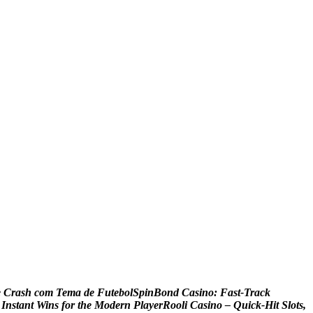
e
C
r
a
s
h
c
o
m
T
e
m
a
d
e
F
u
t
e
b
o
l
S
p
i
n
B
o
n
d
C
a
s
i
n
o
:
F
a
s
t
‑
T
r
a
c
k
I
n
s
t
a
n
t
W
i
n
s
f
o
r
t
h
e
M
o
d
e
r
n
P
l
a
y
e
r
R
o
o
l
i
C
a
s
i
n
o
–
Q
u
i
c
k
‑
H
i
t
S
l
o
t
s
,