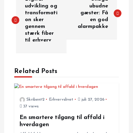
n
udvikling og
ubudne
transformati
gæster: Få
on sker
en god
d
gennem
alarmpakke
stærk fiber
l
til erhverv
æ
g
Related Posts
s
n
Skribent2
Erhvervslivet
juli 27, 2026
37 views
a
En smartere tilgang til affald i
v
hverdagen