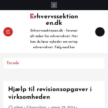
G
å
t
Erhvervssektion
i
en.dk
l
i
Erhvervssektionen.dk - forener
n
alt inden for erhvervslivet. Her
d
kan du læse nyheder om netop
h
erhvervslivet. Følg med her
o
l
Forside
d
Hjælp til revisionsopgaver i
virksomheden
admin
Erhvervslivet
januar 29, 2024