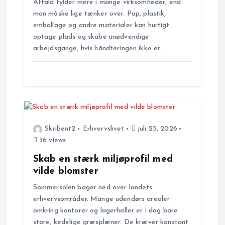
Affald fylder mere i mange virksomheder, end
i
man måske lige tænker over. Pap, plastik,
emballage og andre materialer kan hurtigt
g
optage plads og skabe unødvendige
arbejdsgange, hvis håndteringen ikke er…
a
t
i
o
Skribent2
Erhvervslivet
juli 25, 2026
36 views
n
Skab en stærk miljøprofil med
vilde blomster
Sommersolen bager ned over landets
erhvervsområder. Mange udendørs arealer
omkring kontorer og lagerhaller er i dag bare
store, kedelige græsplæner. De kræver konstant