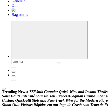
Generelt
Om
Bag om os
Søg
efter:
Trending News:
7
7
7
V
a
u
l
t
C
a
n
a
d
a
:
Q
u
i
c
k
W
i
n
s
a
n
d
I
n
s
t
a
n
t
T
h
r
i
l
l
s
S
o
u
s
H
a
u
t
e
I
n
t
e
n
s
i
t
é
p
o
u
r
u
n
J
e
u
E
x
p
r
e
s
s
F
l
a
g
m
a
n
C
a
s
i
n
o
:
S
c
h
n
e
C
a
s
i
n
o
:
Q
u
i
c
k
‑
H
i
t
S
l
o
t
s
a
n
d
F
a
s
t
‑
T
r
a
c
k
W
i
n
s
f
o
r
t
h
e
M
o
d
e
r
n
P
l
a
y
e
S
h
o
o
t
-
O
u
t
:
V
i
t
ó
r
i
a
s
R
á
p
i
d
a
s
e
m
u
m
J
o
g
o
d
e
C
r
a
s
h
c
o
m
T
e
m
a
d
e
F