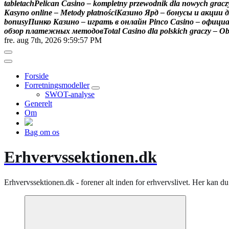
t
a
b
l
e
t
a
c
h
P
e
l
i
c
a
n
C
a
s
i
n
o
–
k
o
m
p
l
e
t
n
y
p
r
z
e
w
o
d
n
i
k
d
l
a
n
o
w
y
c
h
g
r
a
c
z
K
a
s
y
n
o
o
n
l
i
n
e
–
M
e
t
o
d
y
p
ł
a
t
n
o
ś
c
i
К
а
з
и
н
о
Я
р
д
–
б
о
н
у
с
ы
и
а
к
ц
и
и
д
b
o
n
u
s
y
П
и
н
к
о
К
а
з
и
н
о
–
и
г
р
а
т
ь
в
о
н
л
а
й
н
P
i
n
c
o
C
a
s
i
n
o
–
о
ф
и
ц
и
о
б
з
о
р
п
л
а
т
е
ж
н
ы
х
м
е
т
о
д
о
в
T
o
t
a
l
C
a
s
i
n
o
d
l
a
p
o
l
s
k
i
c
h
g
r
a
c
z
y
–
O
fre. aug 7th, 2026
9:59:57 PM
Forside
Forretningsmodeller
SWOT-analyse
Generelt
Om
Bag om os
Erhvervssektionen.dk
Erhvervssektionen.dk - forener alt inden for erhvervslivet. Her kan 