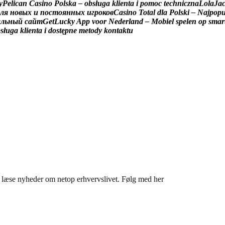
y
P
e
l
i
c
a
n
C
a
s
i
n
o
P
o
l
s
k
a
–
o
b
s
ł
u
g
a
k
l
i
e
n
t
a
i
p
o
m
o
c
t
e
c
h
n
i
c
z
n
a
L
o
l
a
J
a
л
я
н
о
в
ы
х
и
п
о
с
т
о
я
н
н
ы
х
и
г
р
о
к
о
в
C
a
s
i
n
o
T
o
t
a
l
d
l
a
P
o
l
s
k
i
–
N
a
j
p
o
p
а
л
ь
н
ы
й
с
а
й
т
G
e
t
L
u
c
k
y
A
p
p
v
o
o
r
N
e
d
e
r
l
a
n
d
–
M
o
b
i
e
l
s
p
e
l
e
n
o
p
s
m
a
r
b
s
ł
u
g
a
k
l
i
e
n
t
a
i
d
o
s
t
ę
p
n
e
m
e
t
o
d
y
k
o
n
t
a
k
t
u
du læse nyheder om netop erhvervslivet. Følg med her