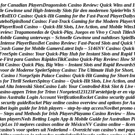
f
o
r
C
a
n
a
d
i
a
n
P
l
a
y
e
r
s
D
r
a
g
o
n
s
l
o
t
s
C
a
s
i
n
o
R
e
v
i
e
w
:
Q
u
i
c
k
W
i
n
s
a
n
d
l
l
e
G
e
w
i
n
n
e
u
n
d
H
i
g
h
‑
I
n
t
e
n
s
i
t
y
S
l
o
t
s
f
ü
r
d
e
n
m
o
d
e
r
n
e
n
S
p
i
e
l
e
r
W
i
n
S
r
R
o
l
l
X
O
C
a
s
i
n
o
:
Q
u
i
c
k
‑
H
i
t
G
a
m
i
n
g
f
o
r
t
h
e
F
a
s
t
‑
P
a
c
e
d
P
l
a
y
e
r
D
a
i
l
y
s
u
t
e
b
o
l
S
p
i
n
B
o
n
d
C
a
s
i
n
o
:
F
a
s
t
‑
T
r
a
c
k
G
a
m
i
n
g
f
o
r
t
h
e
M
o
d
e
r
n
P
l
a
y
e
r
P
l
a
y
e
r
R
o
o
l
i
C
a
s
i
n
o
–
Q
u
i
c
k
‑
H
i
t
S
l
o
t
s
,
L
i
v
e
A
c
t
i
o
n
,
a
n
d
M
o
b
i
l
e
W
i
n
s
R
e
v
i
e
w
:
T
r
a
g
a
m
o
n
e
d
a
s
d
e
Q
u
i
c
k
‑
P
l
a
y
,
J
u
e
g
o
s
e
n
V
i
v
o
y
C
r
a
s
h
T
i
t
l
e
s
M
o
b
i
l
e
G
a
m
i
n
g
u
n
t
e
r
w
e
g
s
–
S
c
h
n
e
l
l
e
G
e
w
i
n
n
e
u
n
d
n
a
h
t
l
o
s
e
s
S
p
i
e
l
B
I
n
t
e
n
s
e
P
l
a
y
e
r
B
a
s
s
B
e
t
C
a
s
i
n
o
R
e
v
i
e
w
:
F
a
s
t
‑
P
a
c
e
d
S
l
o
t
s
a
n
d
Q
u
i
c
k
C
r
a
s
h
G
a
m
e
f
o
r
M
o
b
i
l
e
G
a
m
e
r
s
L
a
t
e
s
t
I
n
f
o
–
5
1
4
6
N
V
C
a
s
i
n
o
:
Q
u
i
c
k
F
r
e
e
S
p
i
n
C
a
s
i
n
o
:
Y
o
u
r
Q
u
i
c
k
‑
P
l
a
y
H
u
b
f
o
r
I
n
s
t
a
n
t
S
l
o
t
s
a
n
d
R
a
p
i
d
e
‑
F
i
r
s
t
p
a
r
a
G
a
n
h
o
s
R
á
p
i
d
o
s
T
i
k
i
C
a
s
i
n
o
Q
u
i
c
k
‑
P
l
a
y
R
e
v
i
e
w
:
H
o
w
S
B
i
t
C
a
s
i
n
o
:
Q
u
i
c
k
P
l
a
y
,
B
i
g
W
i
n
s
–
I
n
s
t
a
n
t
S
l
o
t
s
a
n
d
R
a
p
i
d
R
e
w
a
r
d
s
v
o
o
r
d
e
M
o
d
e
r
n
e
S
p
e
l
e
r
S
p
i
n
s
y
C
a
s
i
n
o
:
T
h
e
U
l
t
i
m
a
t
e
H
u
b
f
o
r
S
h
o
r
t
,
C
a
s
i
n
o
i
N
o
r
g
e
S
p
i
n
P
a
l
a
c
e
C
a
s
i
n
o
:
Q
u
i
c
k
‑
H
i
t
G
a
m
i
n
g
f
o
r
S
h
o
r
t
‑
I
n
s
f
o
r
T
h
r
i
l
l
S
e
e
k
e
r
s
S
p
i
n
s
y
C
a
s
i
n
o
–
Q
u
i
c
k
‑
H
i
t
S
l
o
t
s
,
L
i
v
e
A
c
t
i
o
n
,
a
n
d
a
d
A
l
t
a
I
n
t
e
n
s
i
t
à
S
l
o
t
s
C
a
s
i
n
o
L
a
b
:
Y
o
u
r
C
o
n
t
r
o
l
l
e
d
‑
R
i
s
k
S
l
o
t
&
L
i
v
e
a
s
i
n
o
-
a
p
p
e
n
T
r
i
n
n
f
o
r
T
r
i
n
n
i
N
o
r
g
e
t
e
s
t
1
2
3
1
2
3
F
ø
r
s
t
e
h
j
æ
l
p
e
r
e
n
v
i
g
i
n
o
A
u
s
t
r
a
l
i
a
L
o
g
i
n
A
c
c
o
u
n
t
V
e
r
i
f
i
c
a
t
i
o
n
R
o
c
k
e
t
C
a
s
i
n
o
s
e
c
u
r
i
t
y
g
u
i
d
s
e
c
u
r
i
t
y
g
u
i
d
e
R
o
c
k
e
t
P
l
a
y
o
n
l
i
n
e
c
a
s
i
n
o
o
v
e
r
v
i
e
w
a
n
d
o
p
t
i
o
n
s
f
o
r
A
i
b
e
t
l
o
g
i
n
g
u
i
d
e
f
o
r
I
r
i
s
h
p
l
a
y
e
r
s
–
s
t
e
p
‑
b
y
‑
s
t
e
p
a
c
c
e
s
s
N
o
v
i
b
e
t
p
r
o
m
o
–
S
t
e
p
s
a
n
d
M
e
t
h
o
d
s
f
o
r
I
r
i
s
h
P
l
a
y
e
r
s
P
l
a
y
a
m
o
C
a
s
i
n
o
R
e
v
i
e
w
–
H
o
i
a
n
p
l
a
y
e
r
s
N
e
d
s
B
e
t
t
i
n
g
L
o
g
i
n
A
p
p
&
M
o
b
i
l
e
G
u
i
d
e
f
o
r
A
u
s
t
r
a
l
i
a
n
P
c
j
e
L
o
s
1
0
m
e
j
o
r
e
s
c
a
s
i
n
o
s
o
n
l
i
n
e
d
e
M
é
x
i
c
o
N
V
C
a
s
i
n
o
o
n
l
i
n
e
–
l
i
c
e
n
c
a
s
i
n
o
’
s
v
o
o
r
s
p
e
l
e
r
s
u
i
t
N
e
d
e
r
l
a
n
d
–
O
v
e
r
z
i
c
h
t
v
a
n
c
a
s
i
n
o
’
s
m
e
t
p
o
p