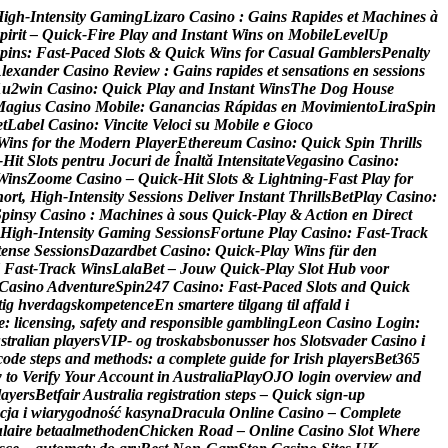
H
i
g
h
‑
I
n
t
e
n
s
i
t
y
G
a
m
i
n
g
L
i
z
a
r
o
C
a
s
i
n
o
:
G
a
i
n
s
R
a
p
i
d
e
s
e
t
M
a
c
h
i
n
e
s
à
p
i
r
i
t
–
Q
u
i
c
k
‑
F
i
r
e
P
l
a
y
a
n
d
I
n
s
t
a
n
t
W
i
n
s
o
n
M
o
b
i
l
e
L
e
v
e
l
U
p
p
i
n
s
:
F
a
s
t
‑
P
a
c
e
d
S
l
o
t
s
&
Q
u
i
c
k
W
i
n
s
f
o
r
C
a
s
u
a
l
G
a
m
b
l
e
r
s
P
e
n
a
l
t
y
A
l
e
x
a
n
d
e
r
C
a
s
i
n
o
R
e
v
i
e
w
:
G
a
i
n
s
r
a
p
i
d
e
s
e
t
s
e
n
s
a
t
i
o
n
s
e
n
s
e
s
s
i
o
n
s
1
u
2
w
i
n
C
a
s
i
n
o
:
Q
u
i
c
k
P
l
a
y
a
n
d
I
n
s
t
a
n
t
W
i
n
s
T
h
e
D
o
g
H
o
u
s
e
M
a
g
i
u
s
C
a
s
i
n
o
M
o
b
i
l
e
:
G
a
n
a
n
c
i
a
s
R
á
p
i
d
a
s
e
n
M
o
v
i
m
i
e
n
t
o
L
i
r
a
S
p
i
n
e
t
L
a
b
e
l
C
a
s
i
n
o
:
V
i
n
c
i
t
e
V
e
l
o
c
i
s
u
M
o
b
i
l
e
e
G
i
o
c
o
W
i
n
s
f
o
r
t
h
e
M
o
d
e
r
n
P
l
a
y
e
r
E
t
h
e
r
e
u
m
C
a
s
i
n
o
:
Q
u
i
c
k
S
p
i
n
T
h
r
i
l
l
s
‑
H
i
t
S
l
o
t
s
p
e
n
t
r
u
J
o
c
u
r
i
d
e
Î
n
a
l
t
ă
I
n
t
e
n
s
i
t
a
t
e
V
e
g
a
s
i
n
o
C
a
s
i
n
o
:
W
i
n
s
Z
o
o
m
e
C
a
s
i
n
o
–
Q
u
i
c
k
‑
H
i
t
S
l
o
t
s
&
L
i
g
h
t
n
i
n
g
‑
F
a
s
t
P
l
a
y
f
o
r
h
o
r
t
,
H
i
g
h
‑
I
n
t
e
n
s
i
t
y
S
e
s
s
i
o
n
s
D
e
l
i
v
e
r
I
n
s
t
a
n
t
T
h
r
i
l
l
s
B
e
t
P
l
a
y
C
a
s
i
n
o
:
S
p
i
n
s
y
C
a
s
i
n
o
:
M
a
c
h
i
n
e
s
à
s
o
u
s
Q
u
i
c
k
‑
P
l
a
y
&
A
c
t
i
o
n
e
n
D
i
r
e
c
t
H
i
g
h
‑
I
n
t
e
n
s
i
t
y
G
a
m
i
n
g
S
e
s
s
i
o
n
s
F
o
r
t
u
n
e
P
l
a
y
C
a
s
i
n
o
:
F
a
s
t
‑
T
r
a
c
k
t
e
n
s
e
S
e
s
s
i
o
n
s
D
a
z
a
r
d
b
e
t
C
a
s
i
n
o
:
Q
u
i
c
k
‑
P
l
a
y
W
i
n
s
f
ü
r
d
e
n
F
a
s
t
‑
T
r
a
c
k
W
i
n
s
L
a
l
a
B
e
t
–
J
o
u
w
Q
u
i
c
k
‑
P
l
a
y
S
l
o
t
H
u
b
v
o
o
r
C
a
s
i
n
o
A
d
v
e
n
t
u
r
e
S
p
i
n
2
4
7
C
a
s
i
n
o
:
F
a
s
t
‑
P
a
c
e
d
S
l
o
t
s
a
n
d
Q
u
i
c
k
t
i
g
h
v
e
r
d
a
g
s
k
o
m
p
e
t
e
n
c
e
E
n
s
m
a
r
t
e
r
e
t
i
l
g
a
n
g
t
i
l
a
f
f
a
l
d
i
e
:
l
i
c
e
n
s
i
n
g
,
s
a
f
e
t
y
a
n
d
r
e
s
p
o
n
s
i
b
l
e
g
a
m
b
l
i
n
g
L
e
o
n
C
a
s
i
n
o
L
o
g
i
n
:
u
s
t
r
a
l
i
a
n
p
l
a
y
e
r
s
V
I
P
-
o
g
t
r
o
s
k
a
b
s
b
o
n
u
s
s
e
r
h
o
s
S
l
o
t
s
v
a
d
e
r
C
a
s
i
n
o
i
c
o
d
e
s
t
e
p
s
a
n
d
m
e
t
h
o
d
s
:
a
c
o
m
p
l
e
t
e
g
u
i
d
e
f
o
r
I
r
i
s
h
p
l
a
y
e
r
s
B
e
t
3
6
5
w
t
o
V
e
r
i
f
y
Y
o
u
r
A
c
c
o
u
n
t
i
n
A
u
s
t
r
a
l
i
a
P
l
a
y
O
J
O
l
o
g
i
n
o
v
e
r
v
i
e
w
a
n
d
l
a
y
e
r
s
B
e
t
f
a
i
r
A
u
s
t
r
a
l
i
a
r
e
g
i
s
t
r
a
t
i
o
n
s
t
e
p
s
–
Q
u
i
c
k
s
i
g
n
‑
u
p
c
j
a
i
w
i
a
r
y
g
o
d
n
o
ś
ć
k
a
s
y
n
a
D
r
a
c
u
l
a
O
n
l
i
n
e
C
a
s
i
n
o
–
C
o
m
p
l
e
t
e
u
l
a
i
r
e
b
e
t
a
a
l
m
e
t
h
o
d
e
n
C
h
i
c
k
e
n
R
o
a
d
–
O
n
l
i
n
e
C
a
s
i
n
o
S
l
o
t
W
h
e
r
e