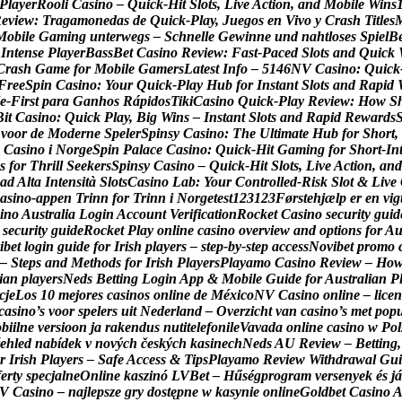
P
l
a
y
e
r
R
o
o
l
i
C
a
s
i
n
o
–
Q
u
i
c
k
‑
H
i
t
S
l
o
t
s
,
L
i
v
e
A
c
t
i
o
n
,
a
n
d
M
o
b
i
l
e
W
i
n
s
R
e
v
i
e
w
:
T
r
a
g
a
m
o
n
e
d
a
s
d
e
Q
u
i
c
k
‑
P
l
a
y
,
J
u
e
g
o
s
e
n
V
i
v
o
y
C
r
a
s
h
T
i
t
l
e
s
M
o
b
i
l
e
G
a
m
i
n
g
u
n
t
e
r
w
e
g
s
–
S
c
h
n
e
l
l
e
G
e
w
i
n
n
e
u
n
d
n
a
h
t
l
o
s
e
s
S
p
i
e
l
B
I
n
t
e
n
s
e
P
l
a
y
e
r
B
a
s
s
B
e
t
C
a
s
i
n
o
R
e
v
i
e
w
:
F
a
s
t
‑
P
a
c
e
d
S
l
o
t
s
a
n
d
Q
u
i
c
k
C
r
a
s
h
G
a
m
e
f
o
r
M
o
b
i
l
e
G
a
m
e
r
s
L
a
t
e
s
t
I
n
f
o
–
5
1
4
6
N
V
C
a
s
i
n
o
:
Q
u
i
c
k
F
r
e
e
S
p
i
n
C
a
s
i
n
o
:
Y
o
u
r
Q
u
i
c
k
‑
P
l
a
y
H
u
b
f
o
r
I
n
s
t
a
n
t
S
l
o
t
s
a
n
d
R
a
p
i
d
e
‑
F
i
r
s
t
p
a
r
a
G
a
n
h
o
s
R
á
p
i
d
o
s
T
i
k
i
C
a
s
i
n
o
Q
u
i
c
k
‑
P
l
a
y
R
e
v
i
e
w
:
H
o
w
S
B
i
t
C
a
s
i
n
o
:
Q
u
i
c
k
P
l
a
y
,
B
i
g
W
i
n
s
–
I
n
s
t
a
n
t
S
l
o
t
s
a
n
d
R
a
p
i
d
R
e
w
a
r
d
s
v
o
o
r
d
e
M
o
d
e
r
n
e
S
p
e
l
e
r
S
p
i
n
s
y
C
a
s
i
n
o
:
T
h
e
U
l
t
i
m
a
t
e
H
u
b
f
o
r
S
h
o
r
t
,
C
a
s
i
n
o
i
N
o
r
g
e
S
p
i
n
P
a
l
a
c
e
C
a
s
i
n
o
:
Q
u
i
c
k
‑
H
i
t
G
a
m
i
n
g
f
o
r
S
h
o
r
t
‑
I
n
s
f
o
r
T
h
r
i
l
l
S
e
e
k
e
r
s
S
p
i
n
s
y
C
a
s
i
n
o
–
Q
u
i
c
k
‑
H
i
t
S
l
o
t
s
,
L
i
v
e
A
c
t
i
o
n
,
a
n
d
a
d
A
l
t
a
I
n
t
e
n
s
i
t
à
S
l
o
t
s
C
a
s
i
n
o
L
a
b
:
Y
o
u
r
C
o
n
t
r
o
l
l
e
d
‑
R
i
s
k
S
l
o
t
&
L
i
v
e
a
s
i
n
o
-
a
p
p
e
n
T
r
i
n
n
f
o
r
T
r
i
n
n
i
N
o
r
g
e
t
e
s
t
1
2
3
1
2
3
F
ø
r
s
t
e
h
j
æ
l
p
e
r
e
n
v
i
g
i
n
o
A
u
s
t
r
a
l
i
a
L
o
g
i
n
A
c
c
o
u
n
t
V
e
r
i
f
i
c
a
t
i
o
n
R
o
c
k
e
t
C
a
s
i
n
o
s
e
c
u
r
i
t
y
g
u
i
d
s
e
c
u
r
i
t
y
g
u
i
d
e
R
o
c
k
e
t
P
l
a
y
o
n
l
i
n
e
c
a
s
i
n
o
o
v
e
r
v
i
e
w
a
n
d
o
p
t
i
o
n
s
f
o
r
A
i
b
e
t
l
o
g
i
n
g
u
i
d
e
f
o
r
I
r
i
s
h
p
l
a
y
e
r
s
–
s
t
e
p
‑
b
y
‑
s
t
e
p
a
c
c
e
s
s
N
o
v
i
b
e
t
p
r
o
m
o
–
S
t
e
p
s
a
n
d
M
e
t
h
o
d
s
f
o
r
I
r
i
s
h
P
l
a
y
e
r
s
P
l
a
y
a
m
o
C
a
s
i
n
o
R
e
v
i
e
w
–
H
o
i
a
n
p
l
a
y
e
r
s
N
e
d
s
B
e
t
t
i
n
g
L
o
g
i
n
A
p
p
&
M
o
b
i
l
e
G
u
i
d
e
f
o
r
A
u
s
t
r
a
l
i
a
n
P
c
j
e
L
o
s
1
0
m
e
j
o
r
e
s
c
a
s
i
n
o
s
o
n
l
i
n
e
d
e
M
é
x
i
c
o
N
V
C
a
s
i
n
o
o
n
l
i
n
e
–
l
i
c
e
n
c
a
s
i
n
o
’
s
v
o
o
r
s
p
e
l
e
r
s
u
i
t
N
e
d
e
r
l
a
n
d
–
O
v
e
r
z
i
c
h
t
v
a
n
c
a
s
i
n
o
’
s
m
e
t
p
o
p
o
b
i
i
l
n
e
v
e
r
s
i
o
o
n
j
a
r
a
k
e
n
d
u
s
n
u
t
i
t
e
l
e
f
o
n
i
l
e
V
a
v
a
d
a
o
n
l
i
n
e
c
a
s
i
n
o
w
P
o
l
e
h
l
e
d
n
a
b
í
d
e
k
v
n
o
v
ý
c
h
č
e
s
k
ý
c
h
k
a
s
i
n
e
c
h
N
e
d
s
A
U
R
e
v
i
e
w
–
B
e
t
t
i
n
g
,
r
I
r
i
s
h
P
l
a
y
e
r
s
–
S
a
f
e
A
c
c
e
s
s
&
T
i
p
s
P
l
a
y
a
m
o
R
e
v
i
e
w
W
i
t
h
d
r
a
w
a
l
G
u
i
f
e
r
t
y
s
p
e
c
j
a
l
n
e
O
n
l
i
n
e
k
a
s
z
i
n
ó
L
V
B
e
t
–
H
ű
s
é
g
p
r
o
g
r
a
m
v
e
r
s
e
n
y
e
k
é
s
j
á
V
C
a
s
i
n
o
–
n
a
j
l
e
p
s
z
e
g
r
y
d
o
s
t
ę
p
n
e
w
k
a
s
y
n
i
e
o
n
l
i
n
e
G
o
l
d
b
e
t
C
a
s
i
n
o