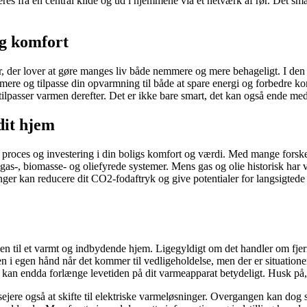
res fra en central kilde og ud i hjemmene via et netværk af rør. Det sma
og komfort
r, der lover at gøre manges liv både nemmere og mere behageligt. I den
e og tilpasse din opvarmning til både at spare energi og forbedre komfo
g tilpasser varmen derefter. Det er ikke bare smart, det kan også ende me
dit hjem
proces og investering i din boligs komfort og værdi. Med mange forsk
gas-, biomasse- og oliefyrede systemer. Mens gas og olie historisk har v
r kan reducere dit CO2-fodaftryk og give potentialer for langsigtede b
en til et varmt og indbydende hjem. Ligegyldigt om det handler om fje
n i egen hånd når det kommer til vedligeholdelse, men der er situationer 
an endda forlænge levetiden på dit varmeapparat betydeligt. Husk på, at
ere også at skifte til elektriske varmeløsninger. Overgangen kan dog sy