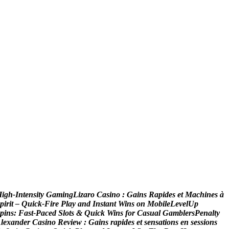
H
i
g
h
‑
I
n
t
e
n
s
i
t
y
G
a
m
i
n
g
L
i
z
a
r
o
C
a
s
i
n
o
:
G
a
i
n
s
R
a
p
i
d
e
s
e
t
M
a
c
h
i
n
e
s
à
p
i
r
i
t
–
Q
u
i
c
k
‑
F
i
r
e
P
l
a
y
a
n
d
I
n
s
t
a
n
t
W
i
n
s
o
n
M
o
b
i
l
e
L
e
v
e
l
U
p
p
i
n
s
:
F
a
s
t
‑
P
a
c
e
d
S
l
o
t
s
&
Q
u
i
c
k
W
i
n
s
f
o
r
C
a
s
u
a
l
G
a
m
b
l
e
r
s
P
e
n
a
l
t
y
A
l
e
x
a
n
d
e
r
C
a
s
i
n
o
R
e
v
i
e
w
:
G
a
i
n
s
r
a
p
i
d
e
s
e
t
s
e
n
s
a
t
i
o
n
s
e
n
s
e
s
s
i
o
n
s