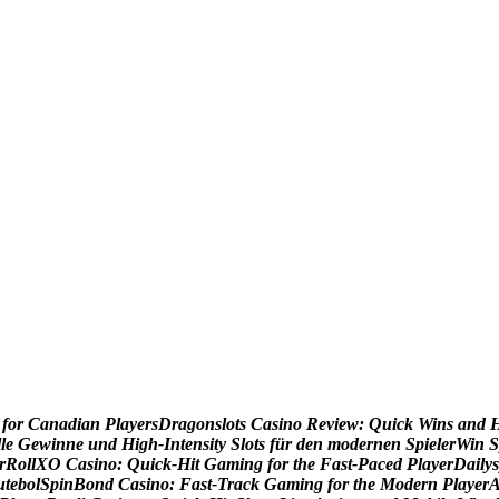
f
o
r
C
a
n
a
d
i
a
n
P
l
a
y
e
r
s
D
r
a
g
o
n
s
l
o
t
s
C
a
s
i
n
o
R
e
v
i
e
w
:
Q
u
i
c
k
W
i
n
s
a
n
d
l
l
e
G
e
w
i
n
n
e
u
n
d
H
i
g
h
‑
I
n
t
e
n
s
i
t
y
S
l
o
t
s
f
ü
r
d
e
n
m
o
d
e
r
n
e
n
S
p
i
e
l
e
r
W
i
n
S
r
R
o
l
l
X
O
C
a
s
i
n
o
:
Q
u
i
c
k
‑
H
i
t
G
a
m
i
n
g
f
o
r
t
h
e
F
a
s
t
‑
P
a
c
e
d
P
l
a
y
e
r
D
a
i
l
y
s
u
t
e
b
o
l
S
p
i
n
B
o
n
d
C
a
s
i
n
o
:
F
a
s
t
‑
T
r
a
c
k
G
a
m
i
n
g
f
o
r
t
h
e
M
o
d
e
r
n
P
l
a
y
e
r