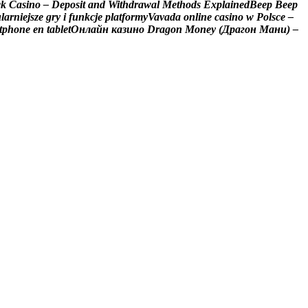
c
k
C
a
s
i
n
o
–
D
e
p
o
s
i
t
a
n
d
W
i
t
h
d
r
a
w
a
l
M
e
t
h
o
d
s
E
x
p
l
a
i
n
e
d
B
e
e
p
B
e
e
p
u
l
a
r
n
i
e
j
s
z
e
g
r
y
i
f
u
n
k
c
j
e
p
l
a
t
f
o
r
m
y
V
a
v
a
d
a
o
n
l
i
n
e
c
a
s
i
n
o
w
P
o
l
s
c
e
–
t
p
h
o
n
e
e
n
t
a
b
l
e
t
О
н
л
а
й
н
к
а
з
и
н
о
D
r
a
g
o
n
M
o
n
e
y
(
Д
р
а
г
о
н
М
а
н
и
)
–