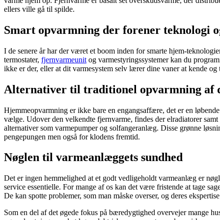
varme hjem op. Fjernvarme er basalt set overskudsvarme, der distribue
ellers ville gå til spilde.
Smart opvarmning der forener teknologi 
I de senere år har der været et boom inden for smarte hjem-teknologie
termostater,
fjernvarmeunit
og varmestyringssystemer kan du programmer
ikke er der, eller at dit varmesystem selv lærer dine vaner at kende o
Alternativer til traditionel opvarmning af 
Hjemmeopvarmning er ikke bare en engangsaffære, det er en løbende 
vælge. Udover den velkendte fjernvarme, findes der elradiatorer samt 
alternativer som varmepumper og solfangeranlæg. Disse grønne løsninge
pengepungen men også for klodens fremtid.
Nøglen til varmeanlæggets sundhed
Det er ingen hemmelighed at et godt vedligeholdt varmeanlæg er nøgl
service essentielle. For mange af os kan det være fristende at tage sage
De kan spotte problemer, som man måske overser, og deres ekspertise k
Som en del af det øgede fokus på bæredygtighed overvejer mange husej