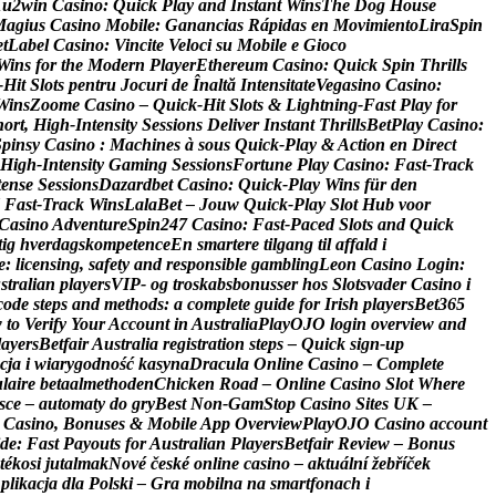
1
u
2
w
i
n
C
a
s
i
n
o
:
Q
u
i
c
k
P
l
a
y
a
n
d
I
n
s
t
a
n
t
W
i
n
s
T
h
e
D
o
g
H
o
u
s
e
M
a
g
i
u
s
C
a
s
i
n
o
M
o
b
i
l
e
:
G
a
n
a
n
c
i
a
s
R
á
p
i
d
a
s
e
n
M
o
v
i
m
i
e
n
t
o
L
i
r
a
S
p
i
n
e
t
L
a
b
e
l
C
a
s
i
n
o
:
V
i
n
c
i
t
e
V
e
l
o
c
i
s
u
M
o
b
i
l
e
e
G
i
o
c
o
W
i
n
s
f
o
r
t
h
e
M
o
d
e
r
n
P
l
a
y
e
r
E
t
h
e
r
e
u
m
C
a
s
i
n
o
:
Q
u
i
c
k
S
p
i
n
T
h
r
i
l
l
s
‑
H
i
t
S
l
o
t
s
p
e
n
t
r
u
J
o
c
u
r
i
d
e
Î
n
a
l
t
ă
I
n
t
e
n
s
i
t
a
t
e
V
e
g
a
s
i
n
o
C
a
s
i
n
o
:
W
i
n
s
Z
o
o
m
e
C
a
s
i
n
o
–
Q
u
i
c
k
‑
H
i
t
S
l
o
t
s
&
L
i
g
h
t
n
i
n
g
‑
F
a
s
t
P
l
a
y
f
o
r
h
o
r
t
,
H
i
g
h
‑
I
n
t
e
n
s
i
t
y
S
e
s
s
i
o
n
s
D
e
l
i
v
e
r
I
n
s
t
a
n
t
T
h
r
i
l
l
s
B
e
t
P
l
a
y
C
a
s
i
n
o
:
S
p
i
n
s
y
C
a
s
i
n
o
:
M
a
c
h
i
n
e
s
à
s
o
u
s
Q
u
i
c
k
‑
P
l
a
y
&
A
c
t
i
o
n
e
n
D
i
r
e
c
t
H
i
g
h
‑
I
n
t
e
n
s
i
t
y
G
a
m
i
n
g
S
e
s
s
i
o
n
s
F
o
r
t
u
n
e
P
l
a
y
C
a
s
i
n
o
:
F
a
s
t
‑
T
r
a
c
k
t
e
n
s
e
S
e
s
s
i
o
n
s
D
a
z
a
r
d
b
e
t
C
a
s
i
n
o
:
Q
u
i
c
k
‑
P
l
a
y
W
i
n
s
f
ü
r
d
e
n
F
a
s
t
‑
T
r
a
c
k
W
i
n
s
L
a
l
a
B
e
t
–
J
o
u
w
Q
u
i
c
k
‑
P
l
a
y
S
l
o
t
H
u
b
v
o
o
r
C
a
s
i
n
o
A
d
v
e
n
t
u
r
e
S
p
i
n
2
4
7
C
a
s
i
n
o
:
F
a
s
t
‑
P
a
c
e
d
S
l
o
t
s
a
n
d
Q
u
i
c
k
t
i
g
h
v
e
r
d
a
g
s
k
o
m
p
e
t
e
n
c
e
E
n
s
m
a
r
t
e
r
e
t
i
l
g
a
n
g
t
i
l
a
f
f
a
l
d
i
e
:
l
i
c
e
n
s
i
n
g
,
s
a
f
e
t
y
a
n
d
r
e
s
p
o
n
s
i
b
l
e
g
a
m
b
l
i
n
g
L
e
o
n
C
a
s
i
n
o
L
o
g
i
n
:
u
s
t
r
a
l
i
a
n
p
l
a
y
e
r
s
V
I
P
-
o
g
t
r
o
s
k
a
b
s
b
o
n
u
s
s
e
r
h
o
s
S
l
o
t
s
v
a
d
e
r
C
a
s
i
n
o
i
c
o
d
e
s
t
e
p
s
a
n
d
m
e
t
h
o
d
s
:
a
c
o
m
p
l
e
t
e
g
u
i
d
e
f
o
r
I
r
i
s
h
p
l
a
y
e
r
s
B
e
t
3
6
5
w
t
o
V
e
r
i
f
y
Y
o
u
r
A
c
c
o
u
n
t
i
n
A
u
s
t
r
a
l
i
a
P
l
a
y
O
J
O
l
o
g
i
n
o
v
e
r
v
i
e
w
a
n
d
l
a
y
e
r
s
B
e
t
f
a
i
r
A
u
s
t
r
a
l
i
a
r
e
g
i
s
t
r
a
t
i
o
n
s
t
e
p
s
–
Q
u
i
c
k
s
i
g
n
‑
u
p
c
j
a
i
w
i
a
r
y
g
o
d
n
o
ś
ć
k
a
s
y
n
a
D
r
a
c
u
l
a
O
n
l
i
n
e
C
a
s
i
n
o
–
C
o
m
p
l
e
t
e
u
l
a
i
r
e
b
e
t
a
a
l
m
e
t
h
o
d
e
n
C
h
i
c
k
e
n
R
o
a
d
–
O
n
l
i
n
e
C
a
s
i
n
o
S
l
o
t
W
h
e
r
e
s
c
e
–
a
u
t
o
m
a
t
y
d
o
g
r
y
B
e
s
t
N
o
n
-
G
a
m
S
t
o
p
C
a
s
i
n
o
S
i
t
e
s
U
K
–
C
a
s
i
n
o
,
B
o
n
u
s
e
s
&
M
o
b
i
l
e
A
p
p
O
v
e
r
v
i
e
w
P
l
a
y
O
J
O
C
a
s
i
n
o
a
c
c
o
u
n
t
d
e
:
F
a
s
t
P
a
y
o
u
t
s
f
o
r
A
u
s
t
r
a
l
i
a
n
P
l
a
y
e
r
s
B
e
t
f
a
i
r
R
e
v
i
e
w
–
B
o
n
u
s
t
é
k
o
s
i
j
u
t
a
l
m
a
k
N
o
v
é
č
e
s
k
é
o
n
l
i
n
e
c
a
s
i
n
o
–
a
k
t
u
á
l
n
í
ž
e
b
ř
í
č
e
k
A
p
l
i
k
a
c
j
a
d
l
a
P
o
l
s
k
i
–
G
r
a
m
o
b
i
l
n
a
n
a
s
m
a
r
t
f
o
n
a
c
h
i