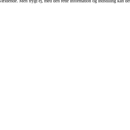
ældende. Men frygt ej, med den rette information og indstilling kan de