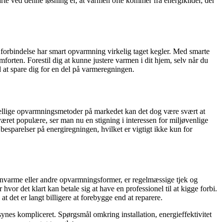
rte ved denne løsning er, at varmen ofte kommer fra energikilder, der
 forbindelse har smart opvarmning virkelig taget kegler. Med smarte
rten. Forestil dig at kunne justere varmen i dit hjem, selv når du
d at spare dig for en del på varmeregningen.
ellige opvarmningsmetoder på markedet kan det dog være svært at
æret populære, ser man nu en stigning i interessen for miljøvenlige
esparelser på energiregningen, hvilket er vigtigt ikke kun for
rnvarme eller andre opvarmningsformer, er regelmæssige tjek og
hvor det klart kan betale sig at have en professionel til at kigge forbi.
 det er langt billigere at forebygge end at reparere.
nes kompliceret. Spørgsmål omkring installation, energieffektivitet