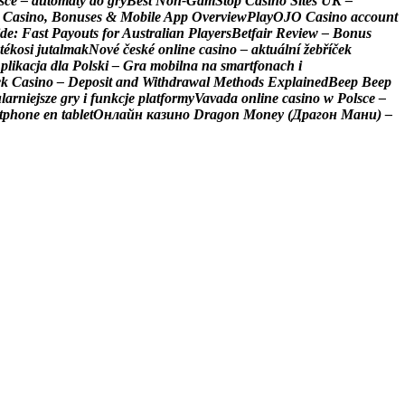
s
c
e
–
a
u
t
o
m
a
t
y
d
o
g
r
y
B
e
s
t
N
o
n
-
G
a
m
S
t
o
p
C
a
s
i
n
o
S
i
t
e
s
U
K
–
C
a
s
i
n
o
,
B
o
n
u
s
e
s
&
M
o
b
i
l
e
A
p
p
O
v
e
r
v
i
e
w
P
l
a
y
O
J
O
C
a
s
i
n
o
a
c
c
o
u
n
t
d
e
:
F
a
s
t
P
a
y
o
u
t
s
f
o
r
A
u
s
t
r
a
l
i
a
n
P
l
a
y
e
r
s
B
e
t
f
a
i
r
R
e
v
i
e
w
–
B
o
n
u
s
t
é
k
o
s
i
j
u
t
a
l
m
a
k
N
o
v
é
č
e
s
k
é
o
n
l
i
n
e
c
a
s
i
n
o
–
a
k
t
u
á
l
n
í
ž
e
b
ř
í
č
e
k
A
p
l
i
k
a
c
j
a
d
l
a
P
o
l
s
k
i
–
G
r
a
m
o
b
i
l
n
a
n
a
s
m
a
r
t
f
o
n
a
c
h
i
c
k
C
a
s
i
n
o
–
D
e
p
o
s
i
t
a
n
d
W
i
t
h
d
r
a
w
a
l
M
e
t
h
o
d
s
E
x
p
l
a
i
n
e
d
B
e
e
p
B
e
e
p
u
l
a
r
n
i
e
j
s
z
e
g
r
y
i
f
u
n
k
c
j
e
p
l
a
t
f
o
r
m
y
V
a
v
a
d
a
o
n
l
i
n
e
c
a
s
i
n
o
w
P
o
l
s
c
e
–
t
p
h
o
n
e
e
n
t
a
b
l
e
t
О
н
л
а
й
н
к
а
з
и
н
о
D
r
a
g
o
n
M
o
n
e
y
(
Д
р
а
г
о
н
М
а
н
и
)
–