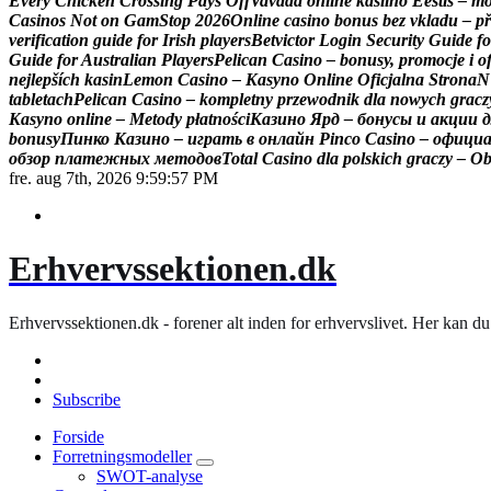
E
v
e
r
y
C
h
i
c
k
e
n
C
r
o
s
s
i
n
g
P
a
y
s
O
f
f
V
a
v
a
d
a
o
n
l
i
n
e
k
a
s
i
i
n
o
E
e
s
t
i
s
–
m
C
a
s
i
n
o
s
N
o
t
o
n
G
a
m
S
t
o
p
2
0
2
6
O
n
l
i
n
e
c
a
s
i
n
o
b
o
n
u
s
b
e
z
v
k
l
a
d
u
–
p
ř
v
e
r
i
f
i
c
a
t
i
o
n
g
u
i
d
e
f
o
r
I
r
i
s
h
p
l
a
y
e
r
s
B
e
t
v
i
c
t
o
r
L
o
g
i
n
S
e
c
u
r
i
t
y
G
u
i
d
e
f
o
G
u
i
d
e
f
o
r
A
u
s
t
r
a
l
i
a
n
P
l
a
y
e
r
s
P
e
l
i
c
a
n
C
a
s
i
n
o
–
b
o
n
u
s
y
,
p
r
o
m
o
c
j
e
i
o
n
e
j
l
e
p
š
í
c
h
k
a
s
i
n
L
e
m
o
n
C
a
s
i
n
o
–
K
a
s
y
n
o
O
n
l
i
n
e
O
f
i
c
j
a
l
n
a
S
t
r
o
n
a
N
t
a
b
l
e
t
a
c
h
P
e
l
i
c
a
n
C
a
s
i
n
o
–
k
o
m
p
l
e
t
n
y
p
r
z
e
w
o
d
n
i
k
d
l
a
n
o
w
y
c
h
g
r
a
c
z
K
a
s
y
n
o
o
n
l
i
n
e
–
M
e
t
o
d
y
p
ł
a
t
n
o
ś
c
i
К
а
з
и
н
о
Я
р
д
–
б
о
н
у
с
ы
и
а
к
ц
и
и
д
b
o
n
u
s
y
П
и
н
к
о
К
а
з
и
н
о
–
и
г
р
а
т
ь
в
о
н
л
а
й
н
P
i
n
c
o
C
a
s
i
n
o
–
о
ф
и
ц
и
о
б
з
о
р
п
л
а
т
е
ж
н
ы
х
м
е
т
о
д
о
в
T
o
t
a
l
C
a
s
i
n
o
d
l
a
p
o
l
s
k
i
c
h
g
r
a
c
z
y
–
O
fre. aug 7th, 2026
9:59:57 PM
Erhvervssektionen.dk
Erhvervssektionen.dk - forener alt inden for erhvervslivet. Her kan 
Subscribe
Forside
Forretningsmodeller
SWOT-analyse