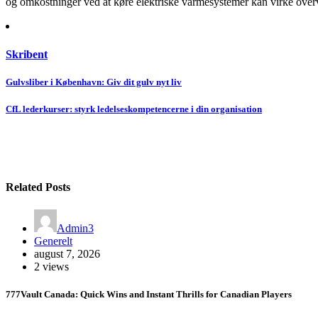
og omkostninger ved at køre elektriske varmesystemer kan virke overv
Skribent
Indlægsnavigation
Gulvsliber i København: Giv dit gulv nyt liv
CfL lederkurser: styrk ledelseskompetencerne i din organisation
Related Posts
Admin3
Generelt
august 7, 2026
2 views
777Vault Canada: Quick Wins and Instant Thrills for Canadian Players