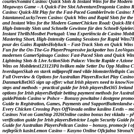
c
o
u
r
t
e
s
N
o
m
i
n
i
C
a
s
i
n
o
:
Q
u
i
c
k
S
l
o
t
s
&
I
n
s
t
a
n
t
W
i
n
s
f
o
r
t
h
e
M
o
d
e
r
n
M
e
g
a
w
a
y
s
G
a
m
e
–
A
Q
u
i
c
k
‑
F
i
r
e
S
l
o
t
A
d
v
e
n
t
u
r
e
D
r
a
g
o
n
i
a
C
a
s
i
n
o
C
a
s
i
n
o
:
Q
u
i
c
k
‑
H
i
t
P
l
a
y
f
o
r
t
h
e
F
a
s
t
‑
P
a
c
e
d
G
a
m
b
l
e
r
I
r
w
i
n
C
a
s
i
n
o
:
I
s
t
a
n
t
a
n
e
o
L
u
c
k
y
7
e
v
e
n
C
a
s
i
n
o
:
Q
u
i
c
k
W
i
n
s
a
n
d
R
a
p
i
d
S
l
o
t
s
f
o
r
t
h
e
a
n
d
I
n
s
t
a
n
t
W
i
n
s
f
o
r
t
h
e
M
o
d
e
r
n
G
a
m
e
r
C
h
i
c
k
e
n
R
o
a
d
:
Q
u
i
c
k
‑
H
i
t
H
i
g
h
‑
I
n
t
e
n
s
i
t
y
S
l
o
t
s
u
n
d
S
c
h
n
e
l
l
e
G
e
w
i
n
n
e
f
ü
r
d
e
n
S
c
h
n
e
l
l
‑
S
p
i
e
l
e
r
I
n
s
t
a
n
t
T
h
r
i
l
l
s
M
o
s
t
b
e
t
P
o
r
t
u
g
a
l
:
U
m
a
E
x
p
e
r
i
ê
n
c
i
a
d
e
C
a
s
i
n
o
M
o
b
i
l
M
a
s
t
e
r
i
n
g
S
h
o
r
t
,
H
i
g
h
‑
I
n
t
e
n
s
i
t
y
G
a
m
i
n
g
S
e
s
s
i
o
n
s
f
o
r
R
a
p
i
d
W
i
n
s
7
p
o
u
r
d
e
s
G
a
i
n
s
R
a
p
i
d
e
s
H
o
l
y
l
u
c
k
–
F
a
s
t
‑
T
r
a
c
k
S
l
o
t
s
e
n
Q
u
i
c
k
W
i
n
s
F
u
n
f
o
r
t
h
e
O
n
‑
T
h
e
‑
G
o
P
l
a
y
e
r
P
r
o
g
r
e
s
s
i
v
e
j
a
c
k
p
o
t
t
e
r
h
o
s
L
e
o
V
e
g
a
s
m
o
d
e
r
n
e
n
G
a
m
e
r
S
p
i
n
a
g
o
C
a
s
i
n
o
:
F
a
s
t
‑
P
a
c
e
d
S
l
o
t
s
a
n
d
Q
u
i
c
k
W
i
n
L
i
g
h
t
n
i
n
g
S
l
o
t
s
&
L
i
v
e
A
c
t
i
o
n
S
l
o
t
s
P
a
l
a
c
e
:
V
i
n
c
i
t
e
R
a
p
i
d
e
e
A
z
i
o
n
e
W
i
n
s
o
n
M
o
b
i
l
e
t
e
s
t
1
2
3
1
2
3
P
å
h
v
i
l
k
e
n
m
å
t
e
S
e
t
t
e
r
D
u
O
p
p
M
a
l
i
n
a
C
h
v
e
r
d
a
g
e
n
S
k
a
b
e
n
s
t
æ
r
k
m
i
l
j
ø
p
r
o
f
i
l
m
e
d
v
i
l
d
e
b
l
o
m
s
t
e
r
H
e
l
l
s
p
i
n
C
a
s
F
u
l
l
O
v
e
r
v
i
e
w
&
O
p
t
i
o
n
s
f
o
r
A
u
s
t
r
a
l
i
a
n
P
l
a
y
e
r
s
R
o
c
k
e
t
P
l
a
y
C
a
s
i
n
o
D
a
n
m
a
r
k
B
e
t
3
6
5
s
i
g
n
u
p
o
f
f
e
r
:
w
h
a
t
I
r
i
s
h
p
l
a
y
e
r
s
n
e
e
d
t
o
k
n
o
w
N
o
v
s
t
e
p
s
a
n
d
m
e
t
h
o
d
s
–
p
r
a
c
t
i
c
a
l
g
u
i
d
e
f
o
r
I
r
i
s
h
p
l
a
y
e
r
s
B
e
t
3
6
5
I
r
e
l
a
n
d
o
p
t
i
o
n
s
f
o
r
I
r
i
s
h
p
l
a
y
e
r
s
B
e
t
f
a
i
r
b
e
t
t
i
n
g
p
a
y
m
e
n
t
m
e
t
h
o
d
s
f
o
r
A
u
s
t
r
a
l
g
u
i
d
e
P
i
s
t
o
l
o
C
a
s
i
n
o
w
P
o
l
s
c
e
–
B
o
n
u
s
y
p
o
w
i
t
a
l
n
e
i
d
o
s
t
ę
p
n
e
p
r
o
m
o
G
u
i
d
e
t
o
R
e
g
i
s
t
r
a
t
i
o
n
,
G
a
m
e
s
,
P
a
y
m
e
n
t
s
a
n
d
S
u
p
p
o
r
t
B
u
i
t
e
n
l
a
n
d
s
e
E
v
e
r
y
C
h
i
c
k
e
n
C
r
o
s
s
i
n
g
P
a
y
s
O
f
f
V
a
v
a
d
a
o
n
l
i
n
e
k
a
s
i
i
n
o
E
e
s
t
i
s
–
m
C
a
s
i
n
o
s
N
o
t
o
n
G
a
m
S
t
o
p
2
0
2
6
O
n
l
i
n
e
c
a
s
i
n
o
b
o
n
u
s
b
e
z
v
k
l
a
d
u
–
p
ř
v
e
r
i
f
i
c
a
t
i
o
n
g
u
i
d
e
f
o
r
I
r
i
s
h
p
l
a
y
e
r
s
B
e
t
v
i
c
t
o
r
L
o
g
i
n
S
e
c
u
r
i
t
y
G
u
i
d
e
f
o
G
u
i
d
e
f
o
r
A
u
s
t
r
a
l
i
a
n
P
l
a
y
e
r
s
P
e
l
i
c
a
n
C
a
s
i
n
o
–
b
o
n
u
s
y
,
p
r
o
m
o
c
j
e
i
o
n
e
j
l
e
p
š
í
c
h
k
a
s
i
n
L
e
m
o
n
C
a
s
i
n
o
–
K
a
s
y
n
o
O
n
l
i
n
e
O
f
i
c
j
a
l
n
a
S
t
r
o
n
a
N