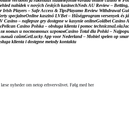
o
b
i
i
l
n
e
v
e
r
s
i
o
o
n
j
a
r
a
k
e
n
d
u
s
n
u
t
i
t
e
l
e
f
o
n
i
l
e
V
a
v
a
d
a
o
n
l
i
n
e
c
a
s
i
n
o
w
P
o
l
e
h
l
e
d
n
a
b
í
d
e
k
v
n
o
v
ý
c
h
č
e
s
k
ý
c
h
k
a
s
i
n
e
c
h
N
e
d
s
A
U
R
e
v
i
e
w
–
B
e
t
t
i
n
g
,
r
I
r
i
s
h
P
l
a
y
e
r
s
–
S
a
f
e
A
c
c
e
s
s
&
T
i
p
s
P
l
a
y
a
m
o
R
e
v
i
e
w
W
i
t
h
d
r
a
w
a
l
G
u
i
f
e
r
t
y
s
p
e
c
j
a
l
n
e
O
n
l
i
n
e
k
a
s
z
i
n
ó
L
V
B
e
t
–
H
ű
s
é
g
p
r
o
g
r
a
m
v
e
r
s
e
n
y
e
k
é
s
j
á
V
C
a
s
i
n
o
–
n
a
j
l
e
p
s
z
e
g
r
y
d
o
s
t
ę
p
n
e
w
k
a
s
y
n
i
e
o
n
l
i
n
e
G
o
l
d
b
e
t
C
a
s
i
n
o
y
P
e
l
i
c
a
n
C
a
s
i
n
o
P
o
l
s
k
a
–
o
b
s
ł
u
g
a
k
l
i
e
n
t
a
i
p
o
m
o
c
t
e
c
h
n
i
c
z
n
a
L
o
l
a
J
a
л
я
н
о
в
ы
х
и
п
о
с
т
о
я
н
н
ы
х
и
г
р
о
к
о
в
C
a
s
i
n
o
T
o
t
a
l
d
l
a
P
o
l
s
k
i
–
N
a
j
p
o
p
а
л
ь
н
ы
й
с
а
й
т
G
e
t
L
u
c
k
y
A
p
p
v
o
o
r
N
e
d
e
r
l
a
n
d
–
M
o
b
i
e
l
s
p
e
l
e
n
o
p
s
m
a
r
b
s
ł
u
g
a
k
l
i
e
n
t
a
i
d
o
s
t
ę
p
n
e
m
e
t
o
d
y
k
o
n
t
a
k
t
u
du læse nyheder om netop erhvervslivet. Følg med her