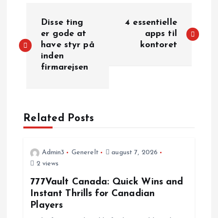
I
Disse ting
4 essentielle
n
er gode at
apps til
have styr på
kontoret
inden
d
firmarejsen
l
æ
Related Posts
g
s
Admin3
Generelt
august 7, 2026
2 views
n
777Vault Canada: Quick Wins and
Instant Thrills for Canadian
a
Players