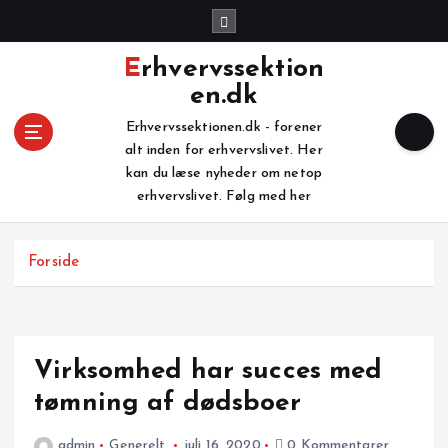
G
å
t
Erhvervssektion
i
en.dk
l
i
Erhvervssektionen.dk - forener
n
alt inden for erhvervslivet. Her
d
kan du læse nyheder om netop
h
erhvervslivet. Følg med her
o
l
Forside
d
Virksomhed har succes med
tømning af dødsboer
admin
Generelt
juli 16, 2020
0 Kommentarer