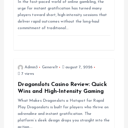
In the fast‑paced world of online gambling, the
v
urge for instant gratification has turned many
players toward short, high‑intensity sessions that
i
deliver rapid outcomes without the long‑haul
commitment of traditional…
g
a
t
Admin3
Generelt
august 7, 2026
i
7 views
Dragonslots Casino Review: Quick
o
Wins and High‑Intensity Gaming
n
What Makes Dragonslots a Hotspot for Rapid
Play Dragonslots is built for players who thrive on
adrenaline and instant gratification. The
platform’s sleek design drops you straight into the
action,…