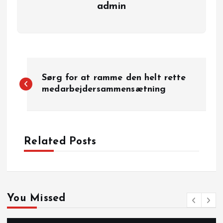
admin
I
Sørg for at ramme den helt rette
n
medarbejdersammensætning
d
l
Related Posts
æ
g
You Missed
s