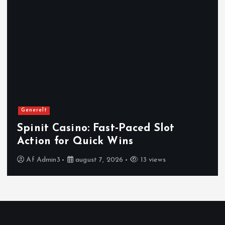
n
a
v
i
g
Generelt
Spinit Casino: Fast‑Paced Slot
a
Action for Quick Wins
t
Af
Admin3
august 7, 2026
13 views
i
o