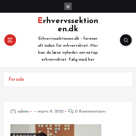
G
å
t
Erhvervssektion
i
en.dk
l
i
Erhvervssektionen.dk - forener
n
alt inden for erhvervslivet. Her
d
kan du læse nyheder om netop
h
erhvervslivet. Følg med her
o
l
Forside
d
admin
marts 9, 2021
0 Kommentarer