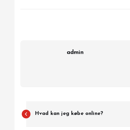
admin
I
Hvad kan jeg købe online?
n