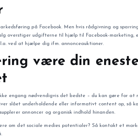
r
l markedsføring på Facebook. Men hvis rådgivning og sparrin
lg overstiger udgifterne til hjælp til Facebook-marketing, 
.a. ved at hjælpe dig ifm. annonceauktioner.
ring være din enest
et
 ikke engang nødvendigvis det bedste – du kan gøre for at
ver slået underholdende eller informativt content op, så ka
supplerer annoncer og organisk indhold hinanden.
re om det sociale medies potentialer? Så kontakt et mark
.