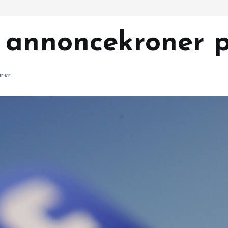
 annoncekroner 
rer