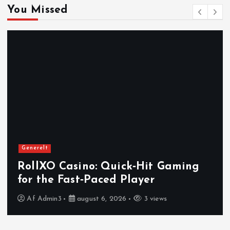
You Missed
s
n
a
v
i
g
Generelt
a
RollXO Casino: Quick‑Hit Gaming
for the Fast‑Paced Player
t
Af
Admin3
august 6, 2026
3 views
i