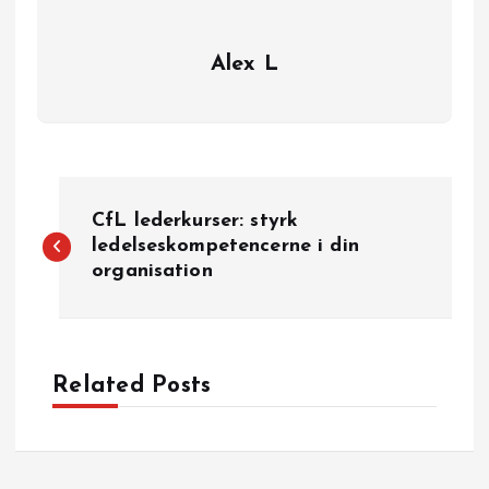
Alex L
I
CfL lederkurser: styrk
n
ledelseskompetencerne i din
organisation
d
l
Related Posts
æ
g