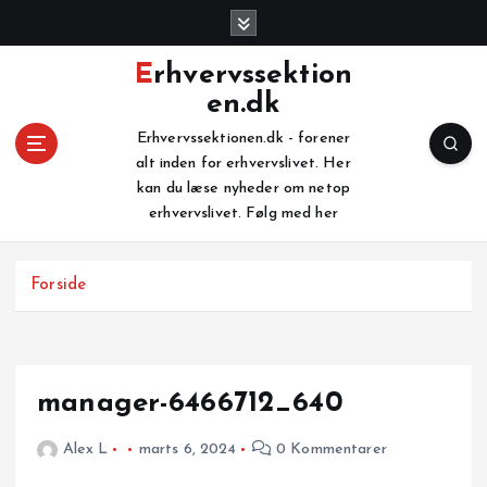
G
å
t
Erhvervssektion
i
en.dk
l
i
Erhvervssektionen.dk - forener
n
alt inden for erhvervslivet. Her
d
kan du læse nyheder om netop
h
erhvervslivet. Følg med her
o
l
Forside
d
manager-6466712_640
Alex L
marts 6, 2024
0 Kommentarer